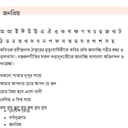
জনপ্রিয়
অ
আ
ই
ঈ
উ
ঊ
এ
ঐ
ও
ক
খ
ক্ষ
গ
ঘ
চ
ছ
জ
ঝ
ট
ঠ
ড
ঢ
ত
থ
দ
ধ
ন
প
ফ
ব
ভ
ম
য
র
ল
শ
স
হ
কবিগুরু রবীন্দ্রনাথ ঠাকুরের মৃত্যুবার্ষিকীতে কবির প্রতি জানাচ্ছি গভীর শ্রদ্ধা ও
ভালবাসা। নজরুলগীতির সকল শুভানুধ্যায়ীকে জানাচ্ছি প্রাণঢালা অভিনন্দন ও
শুভেচ্ছা।
শুকনো পাতার নূপুর পায়ে
আমার আপনার চেয়ে আপন যে জন
মোর প্রিয়া হবে এসো রানী
খেলিছ এ বিশ্ব লয়ে
রুম্ ঝুম্ ঝুম্ ঝুম্ রুম্ ঝুম্ ঝুম্
নোটিশ বোর্ড
বর্ণানুক্রমে
জনপ্রিয়