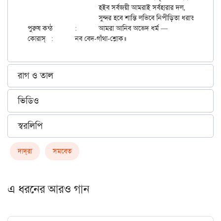
			হইব সর্বজয়ী আমরাই সর্বহারার দল,

			সুন্দর হবে শান্তি লভিবে নিপীড়িতা ধরাতল।

পুরুষ কন্ঠ	:	আমরা আনিব অভেদ ধর্ম —

রাগ ও তাল
ভিডিও
স্বরলিপি
দাদ্‌রা
সমবেত
এ ধরনের আরও গান