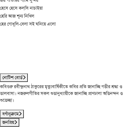
জয় পীতাম্বর শ্যাম সুন্দর
হেসে হেসে কল্‌সি নাচাইয়া
হেরি আজ শূন্য নিখিল
হের গোধূলি-বেলা সই ঘনিয়ে এলো
নোটিশ বোর্ড
কবিগুরু রবীন্দ্রনাথ ঠাকুরের মৃত্যুবার্ষিকীতে কবির প্রতি জানাচ্ছি গভীর শ্রদ্ধা ও
ভালবাসা। নজরুলগীতির সকল শুভানুধ্যায়ীকে জানাচ্ছি প্রাণঢালা অভিনন্দন ও
শুভেচ্ছা।
বর্ণানুক্রমে
জনপ্রিয়