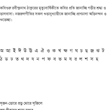
কবিগুরু রবীন্দ্রনাথ ঠাকুরের মৃত্যুবার্ষিকীতে কবির প্রতি জানাচ্ছি গভীর শ্রদ্ধা ও
ভালবাসা। নজরুলগীতির সকল শুভানুধ্যায়ীকে জানাচ্ছি প্রাণঢালা অভিনন্দন ও
শুভেচ্ছা।
অ
আ
ই
ঈ
উ
ঊ
এ
ঐ
ও
ক
খ
ক্ষ
গ
ঘ
চ
ছ
জ
ঝ
ট
ঠ
ড
ঢ
ত
থ
দ
ধ
ন
প
ফ
ব
ভ
ম
য
র
ল
শ
স
হ
সৃজন-ভোরে প্রভু মোরে সৃজিলে