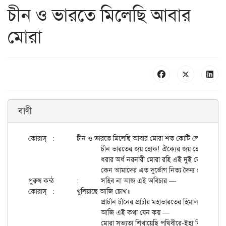
চীন ও ভারতে মিলেছি আবার
মোরা
বাণী
কোরাস্	:	চীন ও ভারতে মিলেছি আবার মোরা শত কোটি লোক।

			চীন ভারতের জয় হোক! ঐক্যের জয় হোক! সাম্যের জয় হোক।

			ধরার অর্ধ নরনারী মোরা রহি এই দুই দেশে,

			কেন আমাদের এত দুর্ভোগ নিত্য দৈন্য ক্লেশে।

পুরুষ কন্ঠ	:	সহিব না আজ এই অবিচার —

কোরাস্	:	খুলিয়াছে আজি চোখ॥

			প্রাচীন চীনের প্রাচীর মহাভারতের হিমালয়

			আজি এই কথা যেন কয় —

			মোরা সভ্যতা শিখায়েছি পৃথিবীরে-ইহা কি সত্য নয় ?
