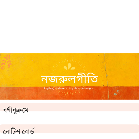
বর্ণানুক্রমে
নোটিশ বোর্ড