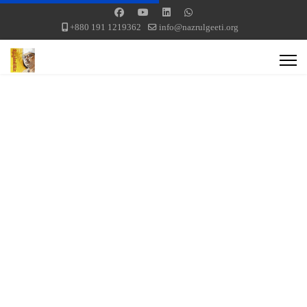
+880 191 1219362
info@nazrulgeeti.org