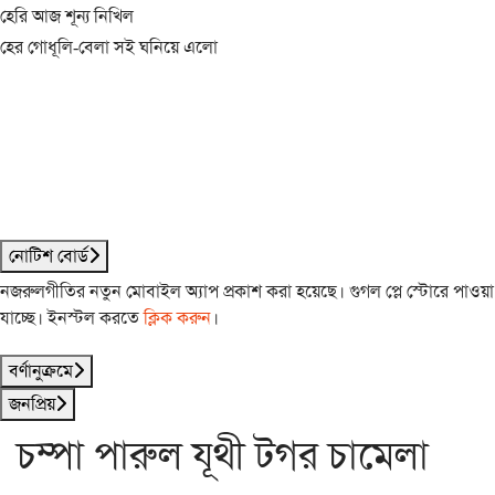
হেরি আজ শূন্য নিখিল
হের গোধূলি-বেলা সই ঘনিয়ে এলো
নোটিশ বোর্ড
নজরুলগীতির নতুন মোবাইল অ্যাপ প্রকাশ করা হয়েছে। গুগল প্লে স্টোরে পাওয়া
যাচ্ছে। ইনস্টল করতে
ক্লিক করুন
।
বর্ণানুক্রমে
জনপ্রিয়
চম্পা পারুল যূথী টগর চামেলা