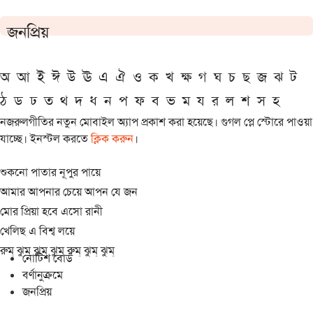
জনপ্রিয়
অ
আ
ই
ঈ
উ
ঊ
এ
ঐ
ও
ক
খ
ক্ষ
গ
ঘ
চ
ছ
জ
ঝ
ট
ঠ
ড
ঢ
ত
থ
দ
ধ
ন
প
ফ
ব
ভ
ম
য
র
ল
শ
স
হ
নজরুলগীতির নতুন মোবাইল অ্যাপ প্রকাশ করা হয়েছে। গুগল প্লে স্টোরে পাওয়া
যাচ্ছে। ইনস্টল করতে
ক্লিক করুন
।
শুকনো পাতার নূপুর পায়ে
আমার আপনার চেয়ে আপন যে জন
মোর প্রিয়া হবে এসো রানী
খেলিছ এ বিশ্ব লয়ে
রুম্ ঝুম্ ঝুম্ ঝুম্ রুম্ ঝুম্ ঝুম্
নোটিশ বোর্ড
বর্ণানুক্রমে
জনপ্রিয়