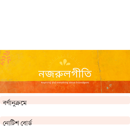
বর্ণানুক্রমে
নোটিশ বোর্ড