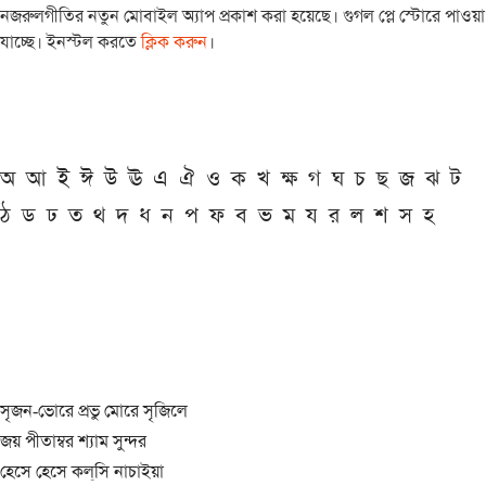
নজরুলগীতির নতুন মোবাইল অ্যাপ প্রকাশ করা হয়েছে। গুগল প্লে স্টোরে পাওয়া
যাচ্ছে। ইনস্টল করতে
ক্লিক করুন
।
অ
আ
ই
ঈ
উ
ঊ
এ
ঐ
ও
ক
খ
ক্ষ
গ
ঘ
চ
ছ
জ
ঝ
ট
ঠ
ড
ঢ
ত
থ
দ
ধ
ন
প
ফ
ব
ভ
ম
য
র
ল
শ
স
হ
সৃজন-ভোরে প্রভু মোরে সৃজিলে
জয় পীতাম্বর শ্যাম সুন্দর
হেসে হেসে কল্‌সি নাচাইয়া