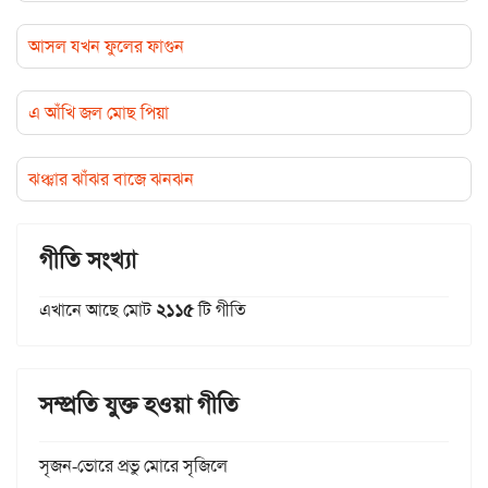
আসল যখন ফুলের ফাগুন
এ আঁখি জল মোছ পিয়া
ঝঞ্ঝার ঝাঁঝর বাজে ঝনঝন
গীতি সংখ্যা
এখানে আছে মোট
২১১৫
টি গীতি
সম্প্রতি যুক্ত হওয়া গীতি
সৃজন-ভোরে প্রভু মোরে সৃজিলে