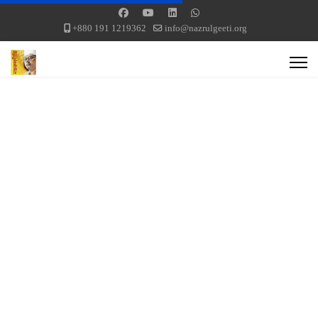
+880 191 1219362
info@nazrulgeeti.org