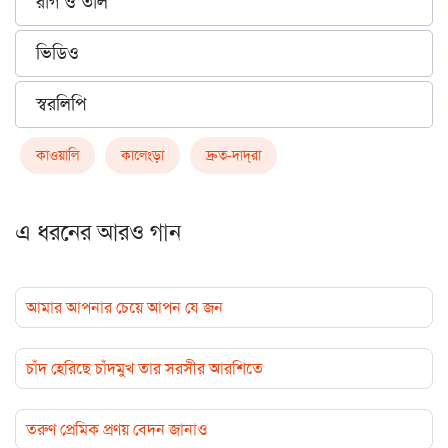
রাগ ও তাল
ভিডিও
স্বরলিপি
কাওয়ালি
কালেংড়া
দ্রুত-দাদ্‌রা
এ ধরনের আরও গান
আমার আপনার চেয়ে আপন যে জন
চাঁদ হেরিছে চাঁদমুখ তার সরসীর আরশিতে
তরুণ প্রেমিক প্রণয় বেদন জানাও