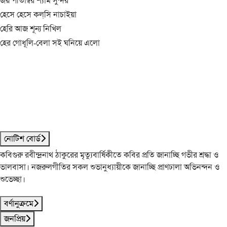
জয় পীতাম্বর শ্যাম সুন্দর
হেসে হেসে কল্‌সি নাচাইয়া
হেরি আজ শূন্য নিখিল
হের গোধূলি-বেলা সই ঘনিয়ে এলো
নোটিশ বোর্ড
কবিগুরু রবীন্দ্রনাথ ঠাকুরের মৃত্যুবার্ষিকীতে কবির প্রতি জানাচ্ছি গভীর শ্রদ্ধা ও
ভালবাসা। নজরুলগীতির সকল শুভানুধ্যায়ীকে জানাচ্ছি প্রাণঢালা অভিনন্দন ও
শুভেচ্ছা।
বর্ণানুক্রমে
জনপ্রিয়