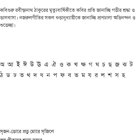
কবিগুরু রবীন্দ্রনাথ ঠাকুরের মৃত্যুবার্ষিকীতে কবির প্রতি জানাচ্ছি গভীর শ্রদ্ধা ও
ভালবাসা। নজরুলগীতির সকল শুভানুধ্যায়ীকে জানাচ্ছি প্রাণঢালা অভিনন্দন ও
শুভেচ্ছা।
অ
আ
ই
ঈ
উ
ঊ
এ
ঐ
ও
ক
খ
ক্ষ
গ
ঘ
চ
ছ
জ
ঝ
ট
ঠ
ড
ঢ
ত
থ
দ
ধ
ন
প
ফ
ব
ভ
ম
য
র
ল
শ
স
হ
সৃজন-ভোরে প্রভু মোরে সৃজিলে