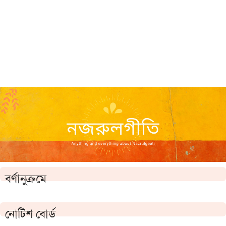
বর্ণানুক্রমে
নোটিশ বোর্ড