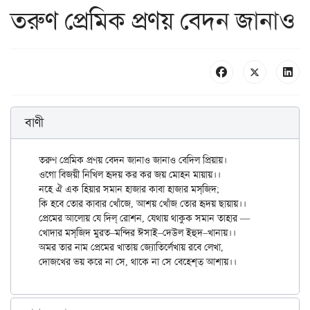
তরুণ প্রেমিক প্রণয় বেদন জানাও
বাণী
তরুণ প্রেমিক প্রণয় বেদন জানাও জানাও বেদিল প্রিয়ায়।

ওগো বিজয়ী নিখিল হৃদয় কর কর জয় মোহন মায়ায়।।

নহে ঐ এক হিয়ার সমান হাজার কাবা হাজার মস্‌জিদ;

কি হবে তোর কাবার খোঁজে, আশয় খোঁজ তোর হৃদয় ছায়ায়।।

প্রেমের আলোয় যে দিল্‌ রোশন, যেথায় থাকুক সমান তাহার —

খোদার মস্‌জিদ মুরত–মন্দির ঈসাই–দেউল ইহুদ–খানায়।।

অমর তার নাম প্রেমের খাতায় জ্যোতির্লেখায় রবে লেখা,
