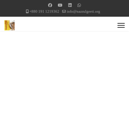
+880 191 1219362
info@nazrulgeeti.org