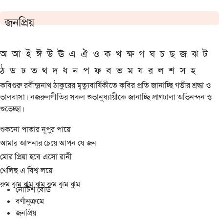
জনপ্রিয়
অ
আ
ই
ঈ
উ
ঊ
এ
ঐ
ও
ক
খ
ক্ষ
গ
ঘ
চ
ছ
জ
ঝ
ট
ঠ
ড
ঢ
ত
থ
দ
ধ
ন
প
ফ
ব
ভ
ম
য
র
ল
শ
স
হ
কবিগুরু রবীন্দ্রনাথ ঠাকুরের মৃত্যুবার্ষিকীতে কবির প্রতি জানাচ্ছি গভীর শ্রদ্ধা ও
ভালবাসা। নজরুলগীতির সকল শুভানুধ্যায়ীকে জানাচ্ছি প্রাণঢালা অভিনন্দন ও
শুভেচ্ছা।
শুকনো পাতার নূপুর পায়ে
আমার আপনার চেয়ে আপন যে জন
মোর প্রিয়া হবে এসো রানী
খেলিছ এ বিশ্ব লয়ে
রুম্ ঝুম্ ঝুম্ ঝুম্ রুম্ ঝুম্ ঝুম্
নোটিশ বোর্ড
বর্ণানুক্রমে
জনপ্রিয়