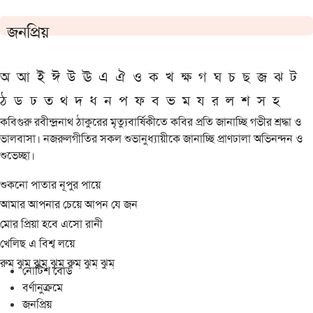
জনপ্রিয়
অ
আ
ই
ঈ
উ
ঊ
এ
ঐ
ও
ক
খ
ক্ষ
গ
ঘ
চ
ছ
জ
ঝ
ট
ঠ
ড
ঢ
ত
থ
দ
ধ
ন
প
ফ
ব
ভ
ম
য
র
ল
শ
স
হ
কবিগুরু রবীন্দ্রনাথ ঠাকুরের মৃত্যুবার্ষিকীতে কবির প্রতি জানাচ্ছি গভীর শ্রদ্ধা ও
ভালবাসা। নজরুলগীতির সকল শুভানুধ্যায়ীকে জানাচ্ছি প্রাণঢালা অভিনন্দন ও
শুভেচ্ছা।
শুকনো পাতার নূপুর পায়ে
আমার আপনার চেয়ে আপন যে জন
মোর প্রিয়া হবে এসো রানী
খেলিছ এ বিশ্ব লয়ে
রুম্ ঝুম্ ঝুম্ ঝুম্ রুম্ ঝুম্ ঝুম্
নোটিশ বোর্ড
বর্ণানুক্রমে
জনপ্রিয়