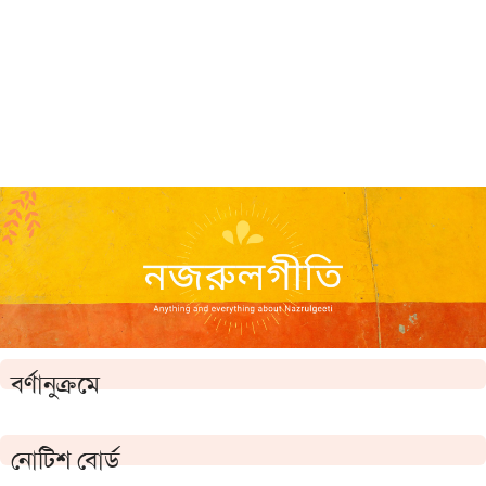
বর্ণানুক্রমে
নোটিশ বোর্ড