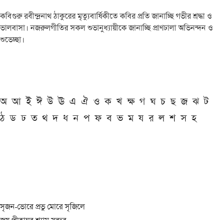
কবিগুরু রবীন্দ্রনাথ ঠাকুরের মৃত্যুবার্ষিকীতে কবির প্রতি জানাচ্ছি গভীর শ্রদ্ধা ও
ভালবাসা। নজরুলগীতির সকল শুভানুধ্যায়ীকে জানাচ্ছি প্রাণঢালা অভিনন্দন ও
শুভেচ্ছা।
অ
আ
ই
ঈ
উ
ঊ
এ
ঐ
ও
ক
খ
ক্ষ
গ
ঘ
চ
ছ
জ
ঝ
ট
ঠ
ড
ঢ
ত
থ
দ
ধ
ন
প
ফ
ব
ভ
ম
য
র
ল
শ
স
হ
সৃজন-ভোরে প্রভু মোরে সৃজিলে