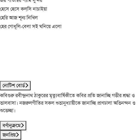
জয় পীতাম্বর শ্যাম সুন্দর
হেসে হেসে কল্‌সি নাচাইয়া
হেরি আজ শূন্য নিখিল
হের গোধূলি-বেলা সই ঘনিয়ে এলো
নোটিশ বোর্ড
কবিগুরু রবীন্দ্রনাথ ঠাকুরের মৃত্যুবার্ষিকীতে কবির প্রতি জানাচ্ছি গভীর শ্রদ্ধা ও
ভালবাসা। নজরুলগীতির সকল শুভানুধ্যায়ীকে জানাচ্ছি প্রাণঢালা অভিনন্দন ও
শুভেচ্ছা।
বর্ণানুক্রমে
জনপ্রিয়