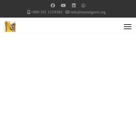
+880 191 1219362
info@nazrulgeeti.org