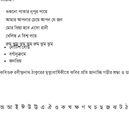
শুকনো পাতার নূপুর পায়ে
আমার আপনার চেয়ে আপন যে জন
মোর প্রিয়া হবে এসো রানী
খেলিছ এ বিশ্ব লয়ে
রুম্ ঝুম্ ঝুম্ ঝুম্ রুম্ ঝুম্ ঝুম্
নোটিশ বোর্ড
বর্ণানুক্রমে
জনপ্রিয়
কবিগুরু রবীন্দ্রনাথ ঠাকুরের মৃত্যুবার্ষিকীতে কবির প্রতি জানাচ্ছি গভীর শ্রদ্ধ
অ
আ
ই
ঈ
উ
ঊ
এ
ঐ
ও
ক
খ
ক্ষ
গ
ঘ
চ
ছ
জ
ঝ
ট
ঠ