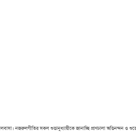
া ও ভালবাসা। নজরুলগীতির সকল শুভানুধ্যায়ীকে জানাচ্ছি প্রাণঢালা অভিনন্দন ও শুভে