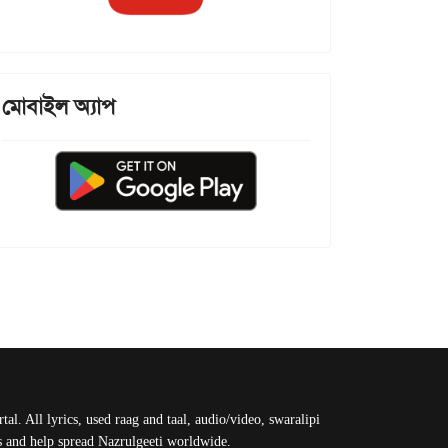
মোবাইল অ্যাপ
al. All lyrics, used raag and taal, audio/video, swaralipi
us and help spread Nazrulgeeti worldwide.