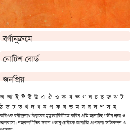
বর্ণানুক্রমে
নোটিশ বোর্ড
জনপ্রিয়
অ
আ
ই
ঈ
উ
ঊ
এ
ঐ
ও
ক
খ
ক্ষ
গ
ঘ
চ
ছ
জ
ঝ
ট
ঠ
ড
ঢ
ত
থ
দ
ধ
ন
প
ফ
ব
ভ
ম
য
র
ল
শ
স
হ
কবিগুরু রবীন্দ্রনাথ ঠাকুরের মৃত্যুবার্ষিকীতে কবির প্রতি জানাচ্ছি গভীর শ্রদ্ধা ও
ভালবাসা। নজরুলগীতির সকল শুভানুধ্যায়ীকে জানাচ্ছি প্রাণঢালা অভিনন্দন ও
শুভেচ্ছা।