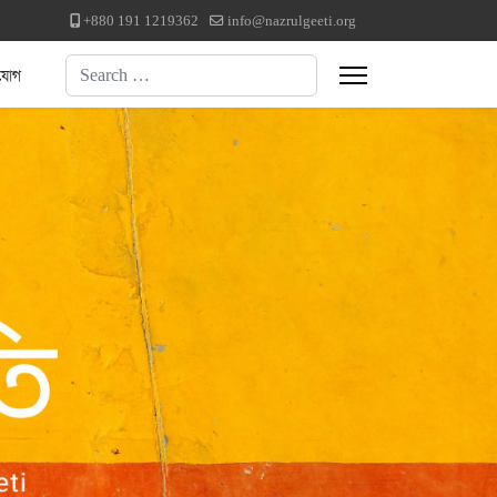
+880 191 1219362
info@nazrulgeeti.org
Search
যোগ