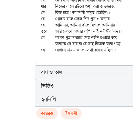
যে	কোরবানি আজ দিল খোদায় দৌলৎ ও হাশমত্‌,

যার	নিজের ব’লে রইলো শুধু আল্লা ও হজরত,

যে	রিক্ত হয়ে পেল আজি অমৃত-তৌহিদ।।

যে	খোদার রাহে ছেড়ে দিল পুত্র ও কন্যায়

যে	আমি নয়, আমিনা ব’লে মিশলো আমিনায়।

ওরে	তারি কোলে আসার লাগি’ নাই নবীজীর নিদ।।

যে	আপন পুত্র আল্লারে দেয় শহীদ হওয়ার তরে

	ক্বাবাতে সে যায় না রে ভাই নিজেই ক্বাবা গড়ে

রাগ ও তাল
ভিডিও
স্বরলিপি
কাহার্‌বা
ইসলামী