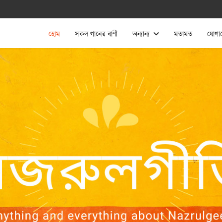
হোম
সকল গানের বাণী
অন্যান্য
মতামত
যোগা