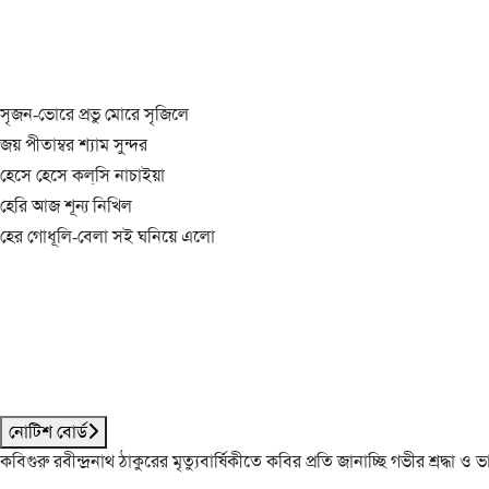
সৃজন-ভোরে প্রভু মোরে সৃজিলে
জয় পীতাম্বর শ্যাম সুন্দর
হেসে হেসে কল্‌সি নাচাইয়া
হেরি আজ শূন্য নিখিল
হের গোধূলি-বেলা সই ঘনিয়ে এলো
নোটিশ বোর্ড
কবিগুরু রবীন্দ্রনাথ ঠাকুরের মৃত্যুবার্ষিকীতে কবির প্রতি জানাচ্ছি গভীর শ্রদ্ধ