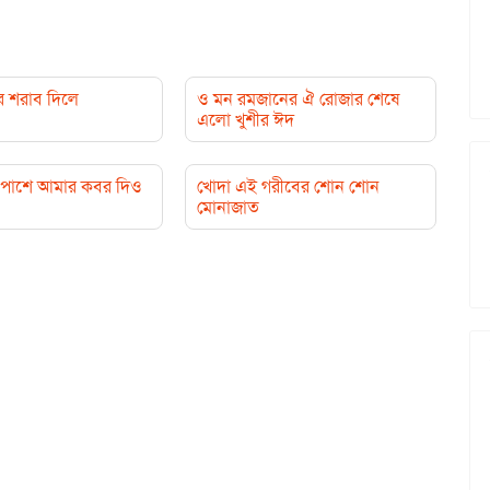
র শরাব দিলে
ও মন রমজানের ঐ রোজার শেষে
এলো খুশীর ঈদ
পাশে আমার কবর দিও
খোদা এই গরীবের শোন শোন
মোনাজাত