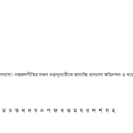
া ও ভালবাসা। নজরুলগীতির সকল শুভানুধ্যায়ীকে জানাচ্ছি প্রাণঢালা অভিনন্দন ও শুভে
ড
ঢ
ত
থ
দ
ধ
ন
প
ফ
ব
ভ
ম
য
র
ল
শ
স
হ