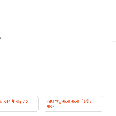
রে বৈশাখী ঝড় এলো
বরষা ঋতু এলো এলো বিজয়ীর
সাজে