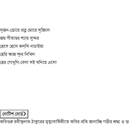
সৃজন-ভোরে প্রভু মোরে সৃজিলে
জয় পীতাম্বর শ্যাম সুন্দর
হেসে হেসে কল্‌সি নাচাইয়া
হেরি আজ শূন্য নিখিল
হের গোধূলি-বেলা সই ঘনিয়ে এলো
নোটিশ বোর্ড
কবিগুরু রবীন্দ্রনাথ ঠাকুরের মৃত্যুবার্ষিকীতে কবির প্রতি জানাচ্ছি গভীর শ্রদ্ধ