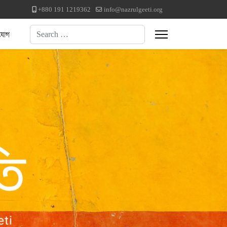
+880 191 1219362
info@nazrulgeeti.org
Search
যোগ