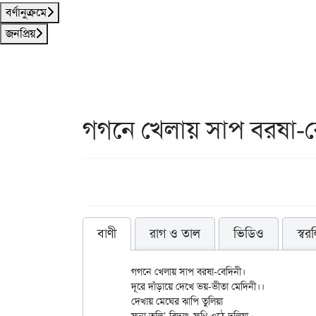
বর্ণানুক্রমে
জনপ্রিয়
গগনে খেলায় সাপ বরষা-ব
বাণী
রাগ ও তাল
ভিডিও
স্বর
	গগনে খেলায় সাপ বরষা-বেদিনী।

	দূরে দাঁড়ায়ে দেখে ভয়-ভীতা মেদিনী।।

	দেখায় মেঘের ঝাপি তুলিয়া
