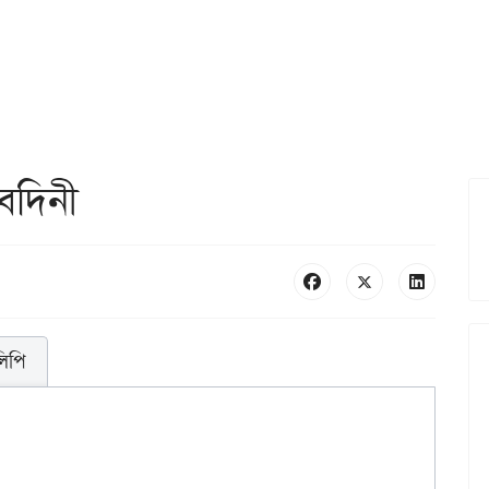
েদিনী
লিপি