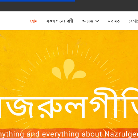
হোম
সকল গানের বাণী
অন্যান্য
মতামত
যোগা