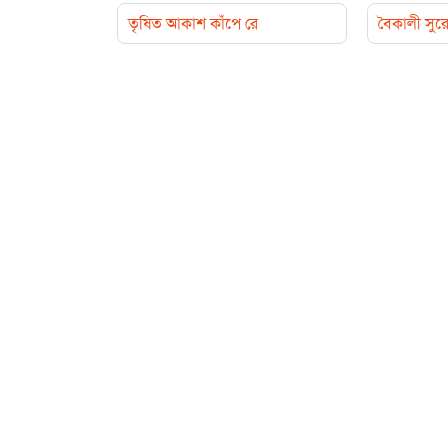
তৃষিত আকাশ কাঁপে রে
বৈকালী সুর