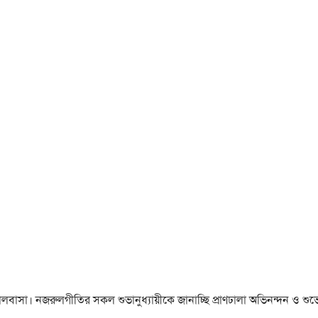
া ও ভালবাসা। নজরুলগীতির সকল শুভানুধ্যায়ীকে জানাচ্ছি প্রাণঢালা অভিনন্দন ও শুভে