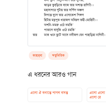
	ফনা তুলি’ বিদ্যুৎ-ফণি ওঠে দুলিয়া,

	ঝড়ের তুব্‌ড়িতে বাজে তার অশান্ত রাগিণী।।

	মহাসাগরে লুটায় তার সর্পিল অঞ্চল

	দিগন্তে দুলে তার এলোকেশ পিঙ্গল

	ছিটায় মন্ত্রপূত ধারাজল অবিরল তন্বী-মোহিনী।।

	অশনি-ডমরু ওঠে দমকি’

	পাতালে বাসুকি ওঠে চমকি’

কাহার্‌বা
ঋতুভিত্তিক
এ ধরনের আরও গান
এলো ঐ বনান্তে পাগল বসন্ত
এলো এলো 
এলো রে