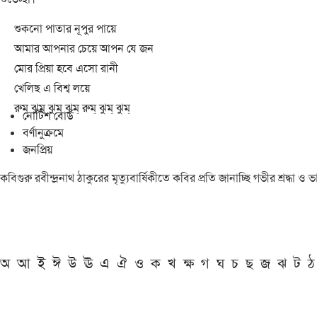
শুকনো পাতার নূপুর পায়ে
আমার আপনার চেয়ে আপন যে জন
মোর প্রিয়া হবে এসো রানী
খেলিছ এ বিশ্ব লয়ে
রুম্ ঝুম্ ঝুম্ ঝুম্ রুম্ ঝুম্ ঝুম্
নোটিশ বোর্ড
বর্ণানুক্রমে
জনপ্রিয়
কবিগুরু রবীন্দ্রনাথ ঠাকুরের মৃত্যুবার্ষিকীতে কবির প্রতি জানাচ্ছি গভীর শ্রদ্ধ
অ
আ
ই
ঈ
উ
ঊ
এ
ঐ
ও
ক
খ
ক্ষ
গ
ঘ
চ
ছ
জ
ঝ
ট
ঠ