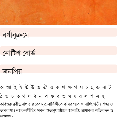
বর্ণানুক্রমে
নোটিশ বোর্ড
জনপ্রিয়
অ
আ
ই
ঈ
উ
ঊ
এ
ঐ
ও
ক
খ
ক্ষ
গ
ঘ
চ
ছ
জ
ঝ
ট
ঠ
ড
ঢ
ত
থ
দ
ধ
ন
প
ফ
ব
ভ
ম
য
র
ল
শ
স
হ
কবিগুরু রবীন্দ্রনাথ ঠাকুরের মৃত্যুবার্ষিকীতে কবির প্রতি জানাচ্ছি গভীর শ্রদ্ধা ও
ভালবাসা। নজরুলগীতির সকল শুভানুধ্যায়ীকে জানাচ্ছি প্রাণঢালা অভিনন্দন ও
শুভেচ্ছা।