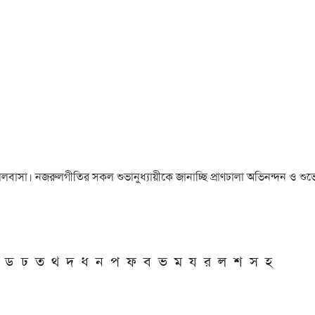
া ও ভালবাসা। নজরুলগীতির সকল শুভানুধ্যায়ীকে জানাচ্ছি প্রাণঢালা অভিনন্দন ও শুভে
ড
ঢ
ত
থ
দ
ধ
ন
প
ফ
ব
ভ
ম
য
র
ল
শ
স
হ