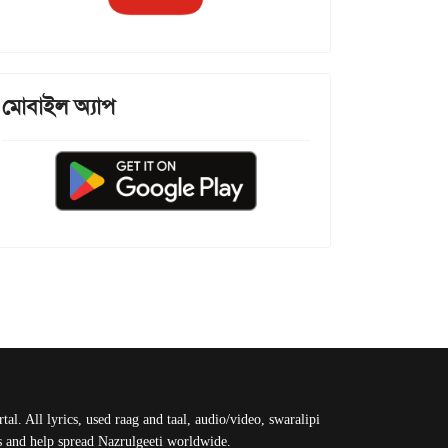
মোবাইল অ্যাপ
al. All lyrics, used raag and taal, audio/video, swaralipi
us and help spread Nazrulgeeti worldwide.