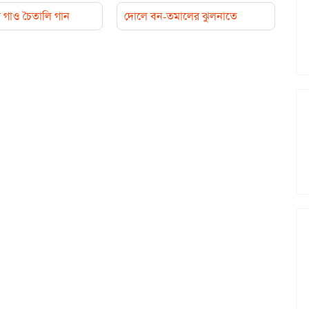
ে গাও চৈতালি গান
দোলে বন-তমালের ঝুলনাতে