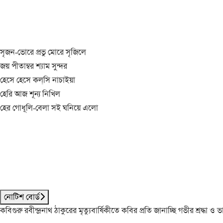
সৃজন-ভোরে প্রভু মোরে সৃজিলে
জয় পীতাম্বর শ্যাম সুন্দর
হেসে হেসে কল্‌সি নাচাইয়া
হেরি আজ শূন্য নিখিল
হের গোধূলি-বেলা সই ঘনিয়ে এলো
নোটিশ বোর্ড
কবিগুরু রবীন্দ্রনাথ ঠাকুরের মৃত্যুবার্ষিকীতে কবির প্রতি জানাচ্ছি গভীর শ্রদ্ধ