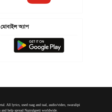
মোবাইল অ্যাপ
al. All lyrics, used raag and taal, audio/video, swaralipi
us and help spread Nazrulgeeti worldwide.