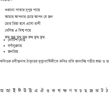
শুকনো পাতার নূপুর পায়ে
আমার আপনার চেয়ে আপন যে জন
মোর প্রিয়া হবে এসো রানী
খেলিছ এ বিশ্ব লয়ে
রুম্ ঝুম্ ঝুম্ ঝুম্ রুম্ ঝুম্ ঝুম্
নোটিশ বোর্ড
বর্ণানুক্রমে
জনপ্রিয়
কবিগুরু রবীন্দ্রনাথ ঠাকুরের মৃত্যুবার্ষিকীতে কবির প্রতি জানাচ্ছি গভীর শ্রদ্ধ
অ
আ
ই
ঈ
উ
ঊ
এ
ঐ
ও
ক
খ
ক্ষ
গ
ঘ
চ
ছ
জ
ঝ
ট
ঠ