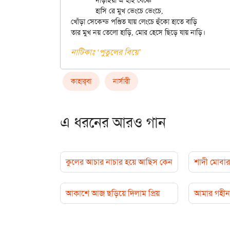
	দাঁড়াইয়া ঐ হাই বেঞ্চে

	হাসি রে মুখ ভেংচে ভেংচে,

খোঁড়া সেকেন্ড পণ্ডিত যায় লেংচে হুঁকো হাতে বাড়ি

নাটিকাঃ ‘পুতুলের বিয়ে’
কাহার্‌বা
নার্সারী
এ ধরনের আরও গান
কুলের আচার নাচার হয়ে আছিস কেন
শাদী মোবা
আকাশে আজ ছড়িয়ে দিলাম প্রিয়
আমার গহীন