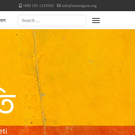
+880 191 1219362
info@nazrulgeeti.org
Search
যোগ