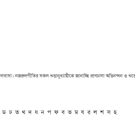
া ও ভালবাসা। নজরুলগীতির সকল শুভানুধ্যায়ীকে জানাচ্ছি প্রাণঢালা অভিনন্দন ও শুভে
ড
ঢ
ত
থ
দ
ধ
ন
প
ফ
ব
ভ
ম
য
র
ল
শ
স
হ