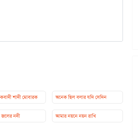
রকবাদী শাদী মোবারক
অনেক ছিল বলার যদি সেদিন
 জলের নদী
আমার নয়নে নয়ন রাখি