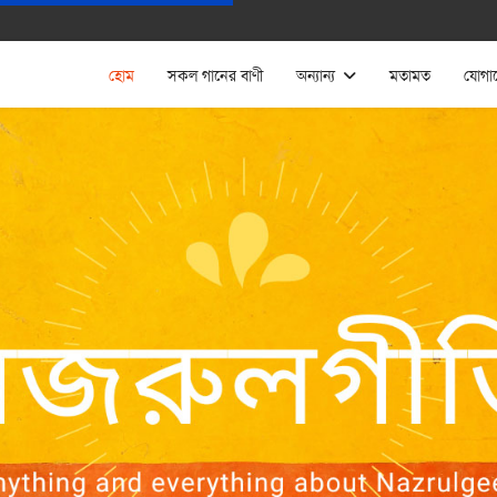
হোম
সকল গানের বাণী
অন্যান্য
মতামত
যোগা