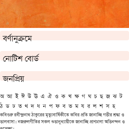
বর্ণানুক্রমে
নোটিশ বোর্ড
জনপ্রিয়
অ
আ
ই
ঈ
উ
ঊ
এ
ঐ
ও
ক
খ
ক্ষ
গ
ঘ
চ
ছ
জ
ঝ
ট
ঠ
ড
ঢ
ত
থ
দ
ধ
ন
প
ফ
ব
ভ
ম
য
র
ল
শ
স
হ
কবিগুরু রবীন্দ্রনাথ ঠাকুরের মৃত্যুবার্ষিকীতে কবির প্রতি জানাচ্ছি গভীর শ্রদ্ধা ও
ভালবাসা। নজরুলগীতির সকল শুভানুধ্যায়ীকে জানাচ্ছি প্রাণঢালা অভিনন্দন ও
শুভেচ্ছা।