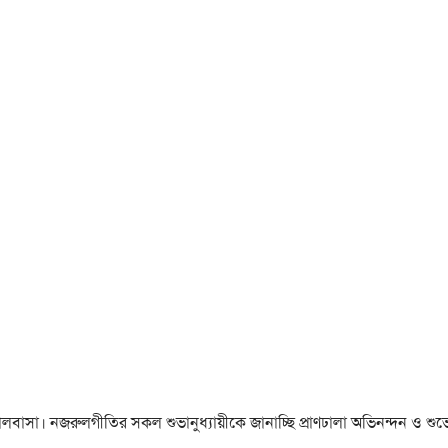
া ও ভালবাসা। নজরুলগীতির সকল শুভানুধ্যায়ীকে জানাচ্ছি প্রাণঢালা অভিনন্দন ও শুভে