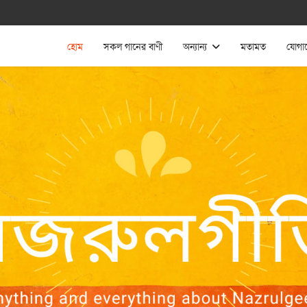
হোম
সকল গানের বাণী
অন্যান্য
মতামত
যোগা