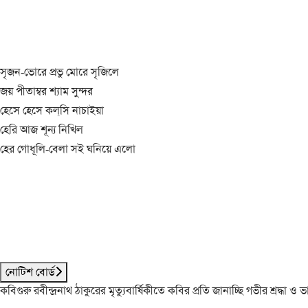
সৃজন-ভোরে প্রভু মোরে সৃজিলে
জয় পীতাম্বর শ্যাম সুন্দর
হেসে হেসে কল্‌সি নাচাইয়া
হেরি আজ শূন্য নিখিল
হের গোধূলি-বেলা সই ঘনিয়ে এলো
নোটিশ বোর্ড
কবিগুরু রবীন্দ্রনাথ ঠাকুরের মৃত্যুবার্ষিকীতে কবির প্রতি জানাচ্ছি গভীর শ্রদ্ধ