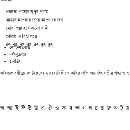
শুকনো পাতার নূপুর পায়ে
আমার আপনার চেয়ে আপন যে জন
মোর প্রিয়া হবে এসো রানী
খেলিছ এ বিশ্ব লয়ে
রুম্ ঝুম্ ঝুম্ ঝুম্ রুম্ ঝুম্ ঝুম্
নোটিশ বোর্ড
বর্ণানুক্রমে
জনপ্রিয়
কবিগুরু রবীন্দ্রনাথ ঠাকুরের মৃত্যুবার্ষিকীতে কবির প্রতি জানাচ্ছি গভীর শ্রদ্ধ
অ
আ
ই
ঈ
উ
ঊ
এ
ঐ
ও
ক
খ
ক্ষ
গ
ঘ
চ
ছ
জ
ঝ
ট
ঠ