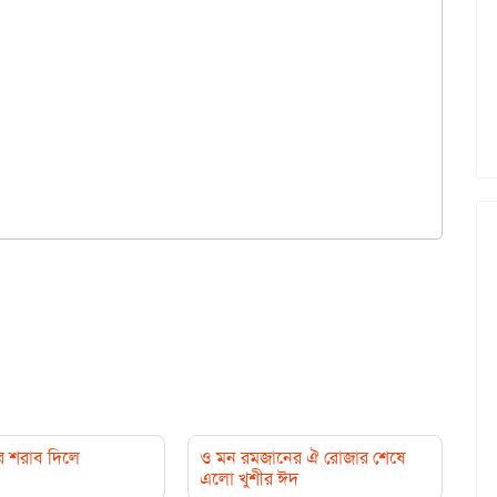
র শরাব দিলে
ও মন রমজানের ঐ রোজার শেষে
এলো খুশীর ঈদ