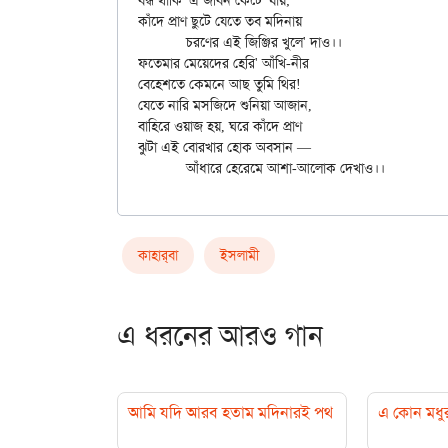
বন্ধ থাকি' এ জীবন কেটে' যায়;

কাঁদে প্রাণ ছুটে যেতে তব মদিনায়

	চরণের এই জিঞ্জির খুলে' দাও।।

ফতেমার মেয়েদের হেরি' আঁখি-নীর

বেহেশতে কেমনে আছ তুমি থির!

যেতে নারি মসজিদে শুনিয়া আজান,

বাহিরে ওয়াজ হয়, ঘরে কাঁদে প্রাণ

ঝুটা এই বোরখার হোক অবসান —

কাহার্‌বা
ইসলামী
এ ধরনের আরও গান
আমি যদি আরব হতাম মদিনারই পথ
এ কোন মধু