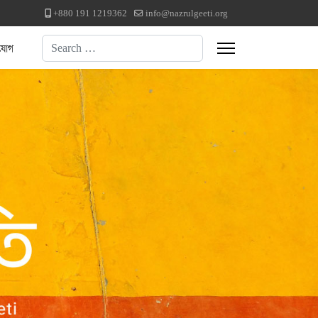
+880 191 1219362
info@nazrulgeeti.org
Search
যোগ