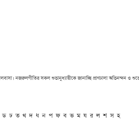
া ও ভালবাসা। নজরুলগীতির সকল শুভানুধ্যায়ীকে জানাচ্ছি প্রাণঢালা অভিনন্দন ও শুভে
ড
ঢ
ত
থ
দ
ধ
ন
প
ফ
ব
ভ
ম
য
র
ল
শ
স
হ