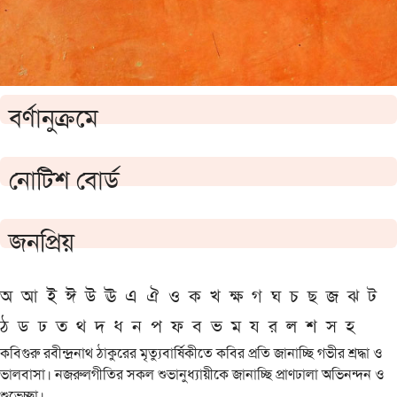
বর্ণানুক্রমে
নোটিশ বোর্ড
জনপ্রিয়
অ
আ
ই
ঈ
উ
ঊ
এ
ঐ
ও
ক
খ
ক্ষ
গ
ঘ
চ
ছ
জ
ঝ
ট
ঠ
ড
ঢ
ত
থ
দ
ধ
ন
প
ফ
ব
ভ
ম
য
র
ল
শ
স
হ
কবিগুরু রবীন্দ্রনাথ ঠাকুরের মৃত্যুবার্ষিকীতে কবির প্রতি জানাচ্ছি গভীর শ্রদ্ধা ও
ভালবাসা। নজরুলগীতির সকল শুভানুধ্যায়ীকে জানাচ্ছি প্রাণঢালা অভিনন্দন ও
শুভেচ্ছা।