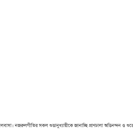
া ও ভালবাসা। নজরুলগীতির সকল শুভানুধ্যায়ীকে জানাচ্ছি প্রাণঢালা অভিনন্দন ও শুভে