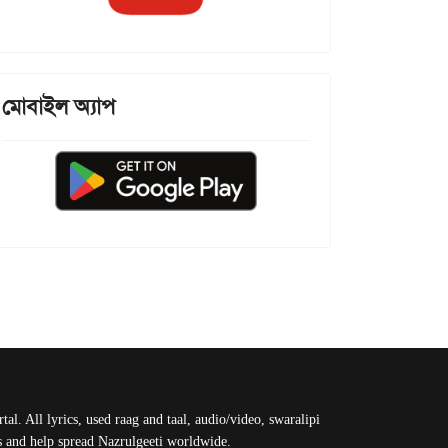
মোবাইল অ্যাপ
al. All lyrics, used raag and taal, audio/video, swaralipi
us and help spread Nazrulgeeti worldwide.