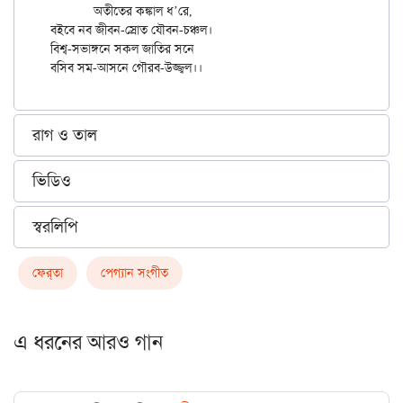
	অতীতের কঙ্কাল ধ’রে,

বইবে নব জীবন-স্রোত যৌবন-চঞ্চল।

বিশ্ব-সভাঙ্গনে সকল জাতির সনে

রাগ ও তাল
ভিডিও
স্বরলিপি
ফের্‌তা
পেগ্যান সংগীত
এ ধরনের আরও গান