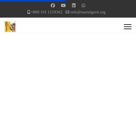
+880 191 1219362
info@nazrulgeeti.org