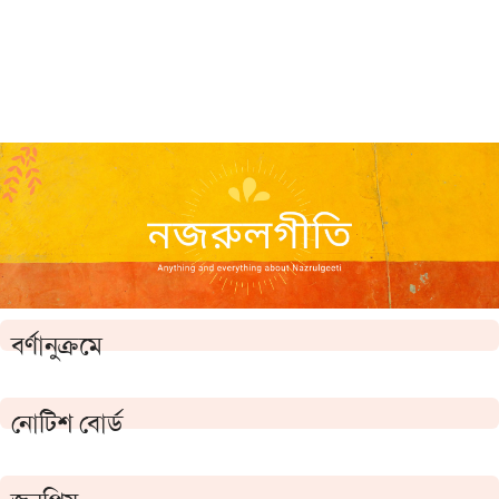
বর্ণানুক্রমে
নোটিশ বোর্ড