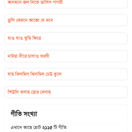
আন্‌মনে জল নিতে ভাসিল গাগরী
ভুলি কেমনে আজো যে মনে
যাও যাও তুমি ফিরে
নাইয়া ধীরে চালাও তরণী
যায় ঝিলমিল্ ঝিলমিল্ ঢেউ তুলে
শিউলি তলায় ভোর বেলায়
গীতি সংখ্যা
এখানে আছে মোট
২১১৫
টি গীতি