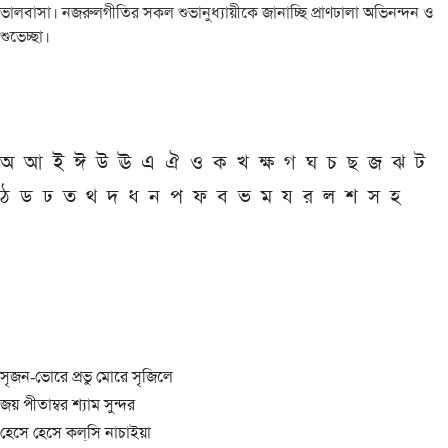
ভালবাসা। নজরুলগীতির সকল শুভানুধ্যায়ীকে জানাচ্ছি প্রাণঢালা অভিনন্দন ও
শুভেচ্ছা।
অ
আ
ই
ঈ
উ
ঊ
এ
ঐ
ও
ক
খ
ক্ষ
গ
ঘ
চ
ছ
জ
ঝ
ট
ঠ
ড
ঢ
ত
থ
দ
ধ
ন
প
ফ
ব
ভ
ম
য
র
ল
শ
স
হ
সৃজন-ভোরে প্রভু মোরে সৃজিলে
জয় পীতাম্বর শ্যাম সুন্দর
হেসে হেসে কল্‌সি নাচাইয়া