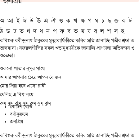
জনপ্রিয়
অ
আ
ই
ঈ
উ
ঊ
এ
ঐ
ও
ক
খ
ক্ষ
গ
ঘ
চ
ছ
জ
ঝ
ট
ঠ
ড
ঢ
ত
থ
দ
ধ
ন
প
ফ
ব
ভ
ম
য
র
ল
শ
স
হ
কবিগুরু রবীন্দ্রনাথ ঠাকুরের মৃত্যুবার্ষিকীতে কবির প্রতি জানাচ্ছি গভীর শ্রদ্ধা ও
ভালবাসা। নজরুলগীতির সকল শুভানুধ্যায়ীকে জানাচ্ছি প্রাণঢালা অভিনন্দন ও
শুভেচ্ছা।
শুকনো পাতার নূপুর পায়ে
আমার আপনার চেয়ে আপন যে জন
মোর প্রিয়া হবে এসো রানী
খেলিছ এ বিশ্ব লয়ে
রুম্ ঝুম্ ঝুম্ ঝুম্ রুম্ ঝুম্ ঝুম্
নোটিশ বোর্ড
বর্ণানুক্রমে
জনপ্রিয়
কবিগুরু রবীন্দ্রনাথ ঠাকুরের মৃত্যুবার্ষিকীতে কবির প্রতি জানাচ্ছি গভীর শ্রদ্ধা ও