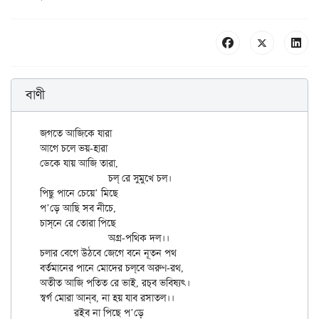
বাণী
জগতে আজিকে যারা

আগে চলে ভয়-হারা

ডেকে যায় আজি তারা,

		চল্‌ রে সুমুখে চল।

পিছু পানে চেয়ে’ মিছে

প’ড়ে আছি সব নীচে,

চাস্‌নে রে তোরা পিছে

		অগ্র-পথিক দল।।

চলার বেগে উঠবে জেগে বনে নূতন পথ

বর্তমানের পানে মোদের চল্‌বে অরুণ-রথ,

অতীত আজি পতিত রে ভাই, রচ্‌ব ভবিষ্যৎ।

স্বর্গ মোরা আন্‌ব, না হয় যাব রসাতল।।

	রইব না পিছে প’ড়ে
