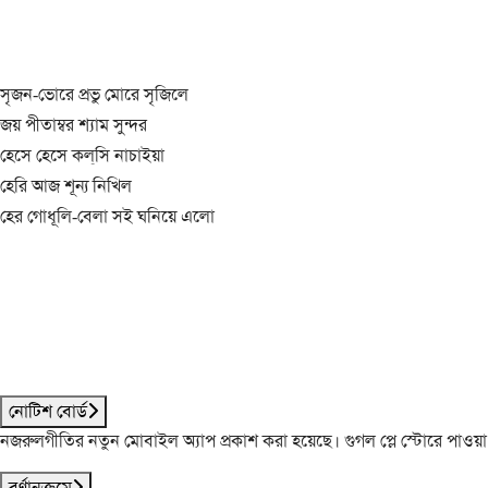
সৃজন-ভোরে প্রভু মোরে সৃজিলে
জয় পীতাম্বর শ্যাম সুন্দর
হেসে হেসে কল্‌সি নাচাইয়া
হেরি আজ শূন্য নিখিল
হের গোধূলি-বেলা সই ঘনিয়ে এলো
নোটিশ বোর্ড
নজরুলগীতির নতুন মোবাইল অ্যাপ প্রকাশ করা হয়েছে। গুগল প্লে স্টোরে পাওয়
বর্ণানুক্রমে