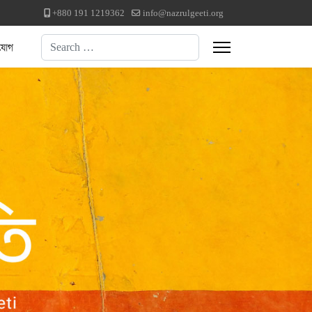
+880 191 1219362
info@nazrulgeeti.org
Search
যোগ