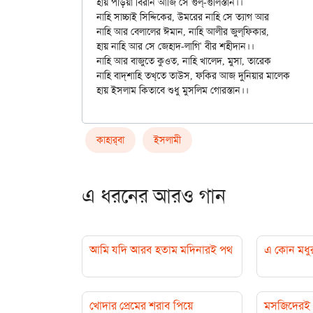
হায় পড়িয়া বিরান আজি সে গুল্‌-গুলিস্তান।।

নাহি সাচ্চাই সিদ্দিকের, উমরের নাহি সে ত্যাগ আর

নাহি আর বেলালের ঈমান, নাহি আলীর জুল্‌ফিকার,

হায় নাহি আর সে জেহাদ-লাগি' বীর শহীদান।।

নাহি আর বাজুতে কুওত, নাহি খালেদ, মুসা, তারেক

নাহি বাদ্‌শাহি তখ্‌তে তাউস, ফকির আজ দুনিয়ার মালেক

কাহার্‌বা
ইসলামী
এ ধরনের আরও গান
আমি যদি আরব হতাম মদিনারই পথ
এ কোন মধু
খোদার প্রেমের শরাব পিয়ে
মসজিদেরই 