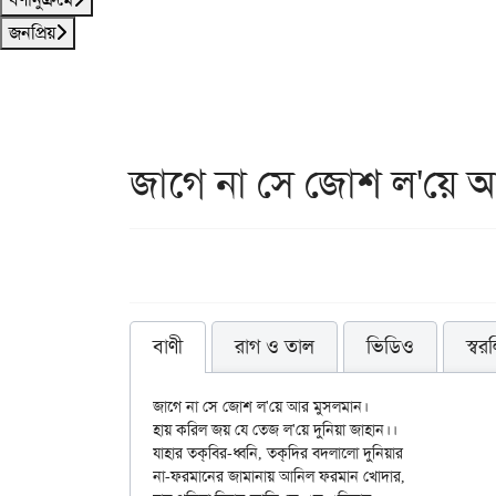
জনপ্রিয়
জাগে না সে জোশ ল'য়ে 
বাণী
রাগ ও তাল
ভিডিও
স্বর
জাগে না সে জোশ ল'য়ে আর মুসলমান। 

হায় করিল জয় যে তেজ ল'য়ে দুনিয়া জাহান।। 

যাহার তক্‌বির-ধ্বনি, তক্‌দির বদলালো দুনিয়ার

না-ফরমানের জামানায় আনিল ফরমান খোদার,
