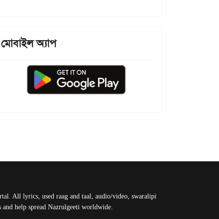
মোবাইল অ্যাপ
al. All lyrics, used raag and taal, audio/video, swaralipi
us and help spread Nazrulgeeti worldwide.