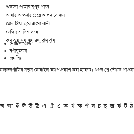
শুকনো পাতার নূপুর পায়ে
আমার আপনার চেয়ে আপন যে জন
মোর প্রিয়া হবে এসো রানী
খেলিছ এ বিশ্ব লয়ে
রুম্ ঝুম্ ঝুম্ ঝুম্ রুম্ ঝুম্ ঝুম্
নোটিশ বোর্ড
বর্ণানুক্রমে
জনপ্রিয়
নজরুলগীতির নতুন মোবাইল অ্যাপ প্রকাশ করা হয়েছে। গুগল প্লে স্টোরে পাওয়
অ
আ
ই
ঈ
উ
ঊ
এ
ঐ
ও
ক
খ
ক্ষ
গ
ঘ
চ
ছ
জ
ঝ
ট
ঠ