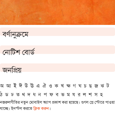
বর্ণানুক্রমে
নোটিশ বোর্ড
জনপ্রিয়
অ
আ
ই
ঈ
উ
ঊ
এ
ঐ
ও
ক
খ
ক্ষ
গ
ঘ
চ
ছ
জ
ঝ
ট
ঠ
ড
ঢ
ত
থ
দ
ধ
ন
প
ফ
ব
ভ
ম
য
র
ল
শ
স
হ
নজরুলগীতির নতুন মোবাইল অ্যাপ প্রকাশ করা হয়েছে। গুগল প্লে স্টোরে পাওয়া
যাচ্ছে। ইনস্টল করতে
ক্লিক করুন
।