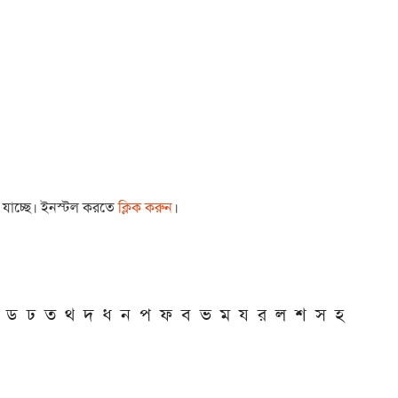
া যাচ্ছে। ইনস্টল করতে
ক্লিক করুন
।
ড
ঢ
ত
থ
দ
ধ
ন
প
ফ
ব
ভ
ম
য
র
ল
শ
স
হ