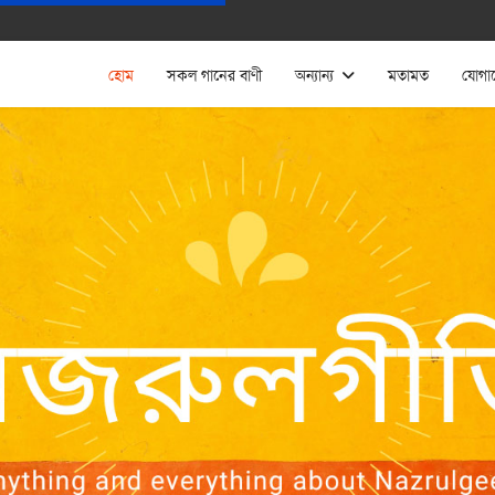
হোম
সকল গানের বাণী
অন্যান্য
মতামত
যোগা