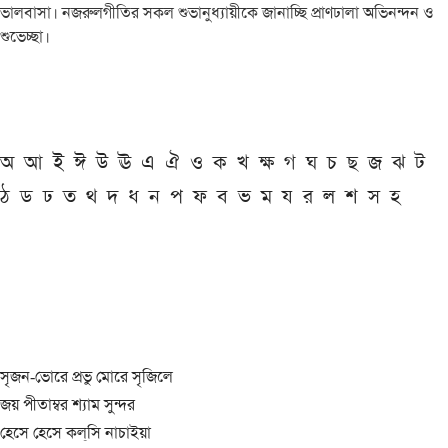
ভালবাসা। নজরুলগীতির সকল শুভানুধ্যায়ীকে জানাচ্ছি প্রাণঢালা অভিনন্দন ও
শুভেচ্ছা।
অ
আ
ই
ঈ
উ
ঊ
এ
ঐ
ও
ক
খ
ক্ষ
গ
ঘ
চ
ছ
জ
ঝ
ট
ঠ
ড
ঢ
ত
থ
দ
ধ
ন
প
ফ
ব
ভ
ম
য
র
ল
শ
স
হ
সৃজন-ভোরে প্রভু মোরে সৃজিলে
জয় পীতাম্বর শ্যাম সুন্দর
হেসে হেসে কল্‌সি নাচাইয়া