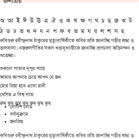
জনপ্রিয়
অ
আ
ই
ঈ
উ
ঊ
এ
ঐ
ও
ক
খ
ক্ষ
গ
ঘ
চ
ছ
জ
ঝ
ট
ঠ
ড
ঢ
ত
থ
দ
ধ
ন
প
ফ
ব
ভ
ম
য
র
ল
শ
স
হ
কবিগুরু রবীন্দ্রনাথ ঠাকুরের মৃত্যুবার্ষিকীতে কবির প্রতি জানাচ্ছি গভীর শ্রদ্ধা ও
ভালবাসা। নজরুলগীতির সকল শুভানুধ্যায়ীকে জানাচ্ছি প্রাণঢালা অভিনন্দন ও
শুভেচ্ছা।
শুকনো পাতার নূপুর পায়ে
আমার আপনার চেয়ে আপন যে জন
মোর প্রিয়া হবে এসো রানী
খেলিছ এ বিশ্ব লয়ে
রুম্ ঝুম্ ঝুম্ ঝুম্ রুম্ ঝুম্ ঝুম্
নোটিশ বোর্ড
বর্ণানুক্রমে
জনপ্রিয়
কবিগুরু রবীন্দ্রনাথ ঠাকুরের মৃত্যুবার্ষিকীতে কবির প্রতি জানাচ্ছি গভীর শ্রদ্ধা ও