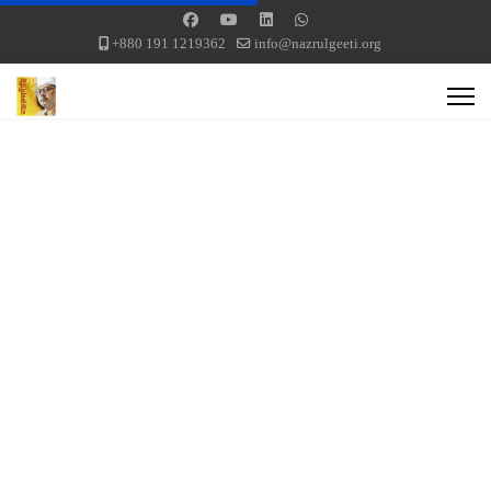
+880 191 1219362
info@nazrulgeeti.org