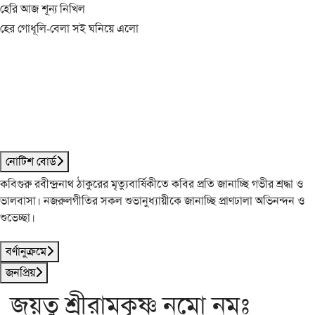
হেরি আজ শূন্য নিখিল
হের গোধূলি-বেলা সই ঘনিয়ে এলো
নোটিশ বোর্ড
কবিগুরু রবীন্দ্রনাথ ঠাকুরের মৃত্যুবার্ষিকীতে কবির প্রতি জানাচ্ছি গভীর শ্রদ্ধা ও
ভালবাসা। নজরুলগীতির সকল শুভানুধ্যায়ীকে জানাচ্ছি প্রাণঢালা অভিনন্দন ও
শুভেচ্ছা।
বর্ণানুক্রমে
জনপ্রিয়
জয়তু শ্রীরামকৃষ্ণ নমো নমঃ