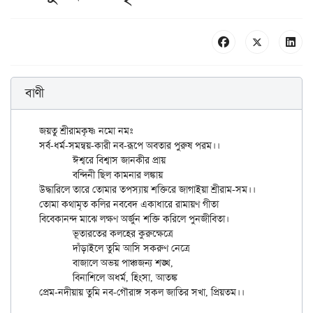
বাণী
জয়তু শ্রীরামকৃষ্ণ নমো নমঃ

সর্ব-ধর্ম-সমন্বয়-কারী নব-রূপে অবতার পুরুষ পরম।।

	ঈশ্বরে বিশ্বাস জানকীর প্রায়

	বন্দিনী ছিল কামনার লঙ্কায়

উদ্ধারিলে তারে তোমার তপস্যায় শক্তিরে জাগাইয়া শ্রীরাম-সম।।

তোমা কথামৃত কলির নববেদ একাধারে রামায়ণ গীতা

বিবেকানন্দ মাঝে লক্ষণ অর্জুন শক্তি করিলে পুনজীবিতা।

	ভূতারতের কলহের কুরুক্ষেত্রে

	দাঁড়াইলে তুমি আসি সকরুণ নেত্রে

	বাজালে অভয় পাঞ্চজন্য শঙ্খ,

	বিনাশিলে অধর্ম, হিংসা, আতঙ্ক
