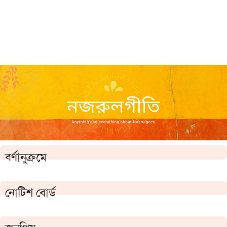
বর্ণানুক্রমে
নোটিশ বোর্ড