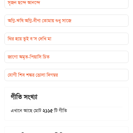
সৃজন ছন্দে আনন্দে
অগ্নি-ঋষি অগ্নি-বীণা তোমায় শুধু সাজে
থির হয়ে তুই ব’স দেখি মা
জাগো অমৃত-পিয়াসি চিত
যোগী শিব শঙ্কর ভোলা দিগম্বর
গীতি সংখ্যা
এখানে আছে মোট
২১১৫
টি গীতি