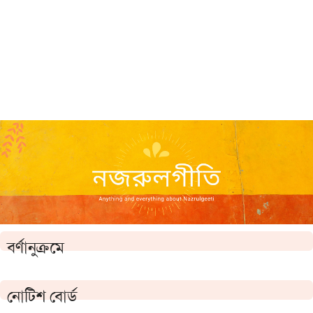
বর্ণানুক্রমে
নোটিশ বোর্ড