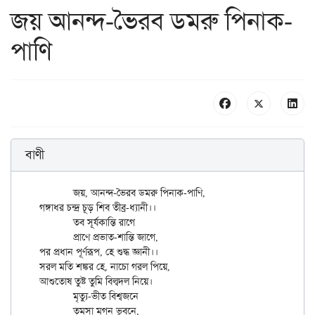
জয় আনন্দ-ভৈরব ডমরু পিনাক-
পাণি
বাণী
	জয়, আনন্দ-ভৈরব ডমরু পিনাক-পাণি,

গঙ্গাধর চন্দ্র চূড় শিব তীব্র-ধ্যানী।।

	তব সূর্যকান্তি রাগে

	প্রাণে প্রভাত-শান্তি জাগে,

পর প্রধান পূর্ণরূপ, হে শুদ্ধ জ্ঞানী।।

সরল মতি শঙ্কর হে, নাচো গরল পিয়ে,

আশুতোষ তুষ্ট তুমি বিল্বদল নিয়ে।

	মৃত্যু-ভীত বিশ্বজনে

	তমসা মগন ভুবনে,
