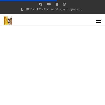
+880 191 1219362
info@nazrulgeeti.org