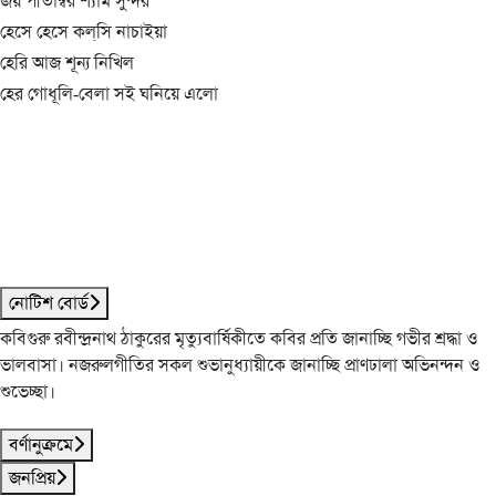
জয় পীতাম্বর শ্যাম সুন্দর
হেসে হেসে কল্‌সি নাচাইয়া
হেরি আজ শূন্য নিখিল
হের গোধূলি-বেলা সই ঘনিয়ে এলো
নোটিশ বোর্ড
কবিগুরু রবীন্দ্রনাথ ঠাকুরের মৃত্যুবার্ষিকীতে কবির প্রতি জানাচ্ছি গভীর শ্রদ্ধা ও
ভালবাসা। নজরুলগীতির সকল শুভানুধ্যায়ীকে জানাচ্ছি প্রাণঢালা অভিনন্দন ও
শুভেচ্ছা।
বর্ণানুক্রমে
জনপ্রিয়