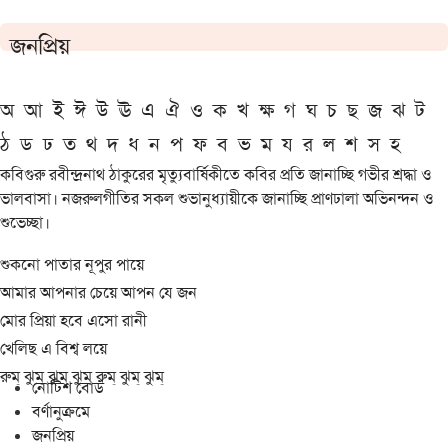
জনপ্রিয়
অ
আ
ই
ঈ
উ
ঊ
এ
ঐ
ও
ক
খ
ক্ষ
গ
ঘ
চ
ছ
জ
ঝ
ট
ঠ
ড
ঢ
ত
থ
দ
ধ
ন
প
ফ
ব
ভ
ম
য
র
ল
শ
স
হ
কবিগুরু রবীন্দ্রনাথ ঠাকুরের মৃত্যুবার্ষিকীতে কবির প্রতি জানাচ্ছি গভীর শ্রদ্ধা ও
ভালবাসা। নজরুলগীতির সকল শুভানুধ্যায়ীকে জানাচ্ছি প্রাণঢালা অভিনন্দন ও
শুভেচ্ছা।
শুকনো পাতার নূপুর পায়ে
আমার আপনার চেয়ে আপন যে জন
মোর প্রিয়া হবে এসো রানী
খেলিছ এ বিশ্ব লয়ে
রুম্ ঝুম্ ঝুম্ ঝুম্ রুম্ ঝুম্ ঝুম্
নোটিশ বোর্ড
বর্ণানুক্রমে
জনপ্রিয়