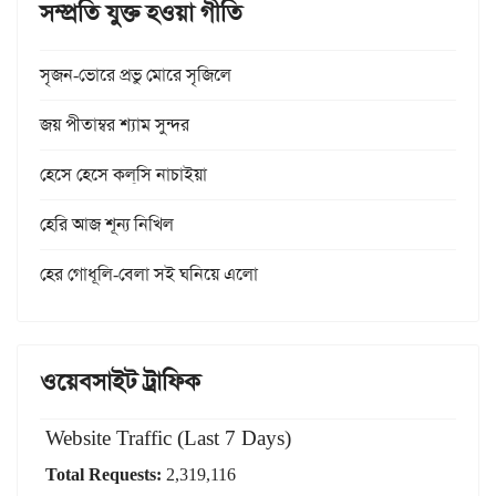
সম্প্রতি যুক্ত হওয়া গীতি
সৃজন-ভোরে প্রভু মোরে সৃজিলে
জয় পীতাম্বর শ্যাম সুন্দর
হেসে হেসে কল্‌সি নাচাইয়া
হেরি আজ শূন্য নিখিল
হের গোধূলি-বেলা সই ঘনিয়ে এলো
ওয়েবসাইট ট্রাফিক
Website Traffic (Last 7 Days)
Total Requests:
2,319,116