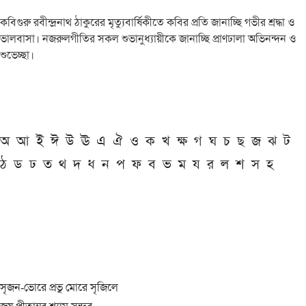
কবিগুরু রবীন্দ্রনাথ ঠাকুরের মৃত্যুবার্ষিকীতে কবির প্রতি জানাচ্ছি গভীর শ্রদ্ধা ও
ভালবাসা। নজরুলগীতির সকল শুভানুধ্যায়ীকে জানাচ্ছি প্রাণঢালা অভিনন্দন ও
শুভেচ্ছা।
অ
আ
ই
ঈ
উ
ঊ
এ
ঐ
ও
ক
খ
ক্ষ
গ
ঘ
চ
ছ
জ
ঝ
ট
ঠ
ড
ঢ
ত
থ
দ
ধ
ন
প
ফ
ব
ভ
ম
য
র
ল
শ
স
হ
সৃজন-ভোরে প্রভু মোরে সৃজিলে