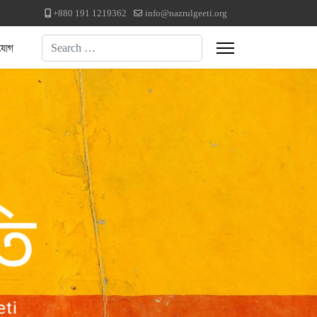
+880 191 1219362
info@nazrulgeeti.org
Search
যোগ