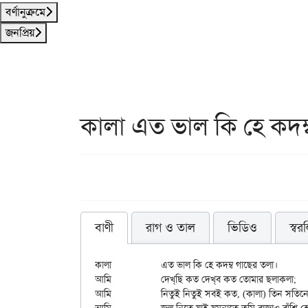
বর্ণানুক্রমে
জনপ্রিয়
কালা এত ভাল কি হে কদম্
বাণী
রাগ ও তাল
ভিডিও
স্বর
কালা		এত ভাল কি হে কদম্ব গাছের তলা।

আমি		দেখ্‌ছি কত দেখ্‌ব কত তোমার ছলাকলা;

আমি		নিতুই নিতুই সবই কত, (কালা) তিন সতিনের জ্বালা॥
