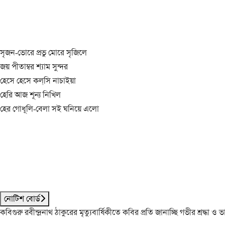
সৃজন-ভোরে প্রভু মোরে সৃজিলে
জয় পীতাম্বর শ্যাম সুন্দর
হেসে হেসে কল্‌সি নাচাইয়া
হেরি আজ শূন্য নিখিল
হের গোধূলি-বেলা সই ঘনিয়ে এলো
নোটিশ বোর্ড
কবিগুরু রবীন্দ্রনাথ ঠাকুরের মৃত্যুবার্ষিকীতে কবির প্রতি জানাচ্ছি গভীর শ্রদ্ধ