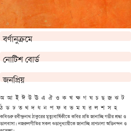
বর্ণানুক্রমে
নোটিশ বোর্ড
জনপ্রিয়
অ
আ
ই
ঈ
উ
ঊ
এ
ঐ
ও
ক
খ
ক্ষ
গ
ঘ
চ
ছ
জ
ঝ
ট
ঠ
ড
ঢ
ত
থ
দ
ধ
ন
প
ফ
ব
ভ
ম
য
র
ল
শ
স
হ
কবিগুরু রবীন্দ্রনাথ ঠাকুরের মৃত্যুবার্ষিকীতে কবির প্রতি জানাচ্ছি গভীর শ্রদ্ধা ও
ভালবাসা। নজরুলগীতির সকল শুভানুধ্যায়ীকে জানাচ্ছি প্রাণঢালা অভিনন্দন ও
শুভেচ্ছা।