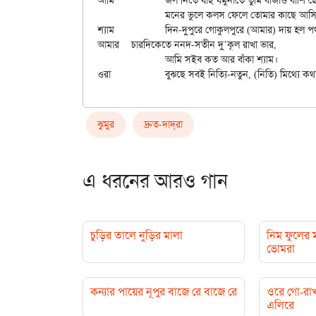
আমি		জল নিতে যাই যমুনাতে তুমি বাজাও বাঁশি হে,

		মনের ভুলে কলস ফেলে তোমার কাছে আসি হে,

শ্যাম		দিন-দুপুরে গোকুলপুরে (আমার) দায় হল পথ চলা॥

আমার	চারদিকেতে ননদ-সতীন দু’কূল রাখা ভার,

		আমি সইব কত আর বাঁকা শ্যাম।

ঝুমুর
দ্রুত-দাদ্‌রা
এ ধরনের আরও গান
চুড়ির তালে নুড়ির মালা
নিম ফুলের 
ভোমরা
কন্যার পায়ের নূপুর বাজে রে বাজে রে
ওরে গো-রাখ
এলিরে