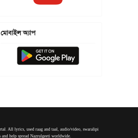
মোবাইল অ্যাপ
al. All lyrics, used raag and taal, audio/video, swaralipi
us and help spread Nazrulgeeti worldwide.