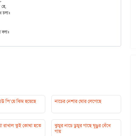
মউ পি’য়ে ঝিম হয়েছে
নাচের নেশার ঘোর লেগেছে
া রাখাল তুই কোথা হতে
ঝুমুর নাচে ডুমুর গাছে ঘুঙুর বেঁধে
গায়