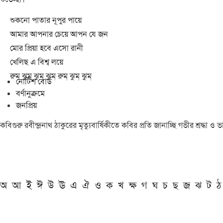
শুকনো পাতার নূপুর পায়ে
আমার আপনার চেয়ে আপন যে জন
মোর প্রিয়া হবে এসো রানী
খেলিছ এ বিশ্ব লয়ে
রুম্ ঝুম্ ঝুম্ ঝুম্ রুম্ ঝুম্ ঝুম্
নোটিশ বোর্ড
বর্ণানুক্রমে
জনপ্রিয়
কবিগুরু রবীন্দ্রনাথ ঠাকুরের মৃত্যুবার্ষিকীতে কবির প্রতি জানাচ্ছি গভীর শ্রদ্ধ
অ
আ
ই
ঈ
উ
ঊ
এ
ঐ
ও
ক
খ
ক্ষ
গ
ঘ
চ
ছ
জ
ঝ
ট
ঠ