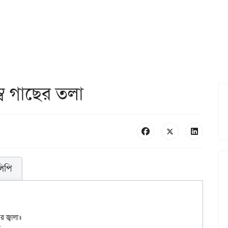
ব গাছের তলা
লিপি