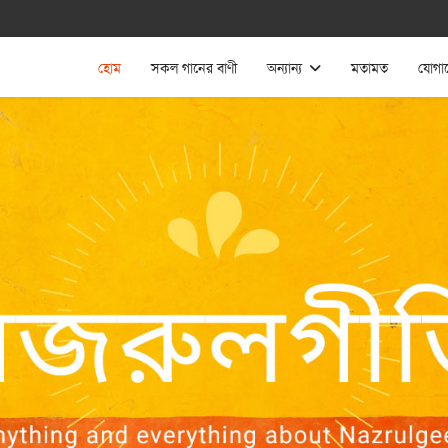
হোম
সকল গানের বাণী
অন্যান্য
মতামত
যোগা