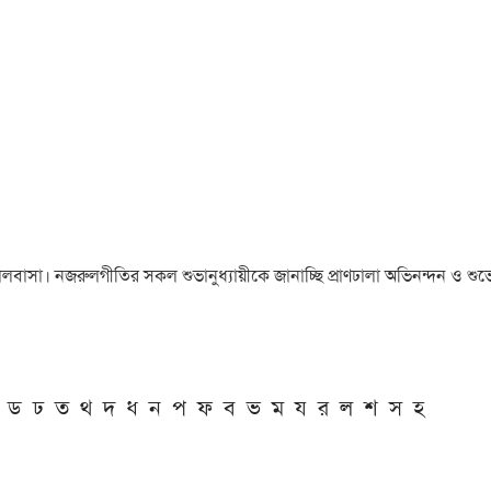
া ও ভালবাসা। নজরুলগীতির সকল শুভানুধ্যায়ীকে জানাচ্ছি প্রাণঢালা অভিনন্দন ও শুভে
ড
ঢ
ত
থ
দ
ধ
ন
প
ফ
ব
ভ
ম
য
র
ল
শ
স
হ