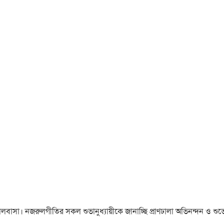
া ও ভালবাসা। নজরুলগীতির সকল শুভানুধ্যায়ীকে জানাচ্ছি প্রাণঢালা অভিনন্দন ও শুভে