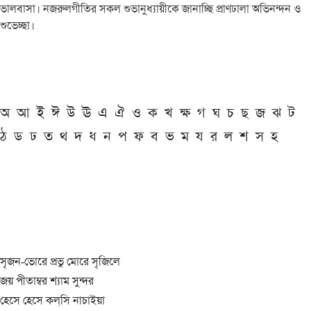
ভালবাসা। নজরুলগীতির সকল শুভানুধ্যায়ীকে জানাচ্ছি প্রাণঢালা অভিনন্দন ও
শুভেচ্ছা।
অ
আ
ই
ঈ
উ
ঊ
এ
ঐ
ও
ক
খ
ক্ষ
গ
ঘ
চ
ছ
জ
ঝ
ট
ঠ
ড
ঢ
ত
থ
দ
ধ
ন
প
ফ
ব
ভ
ম
য
র
ল
শ
স
হ
সৃজন-ভোরে প্রভু মোরে সৃজিলে
জয় পীতাম্বর শ্যাম সুন্দর
হেসে হেসে কল্‌সি নাচাইয়া