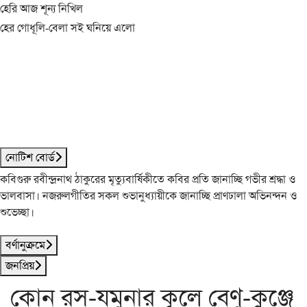
হেরি আজ শূন্য নিখিল
হের গোধূলি-বেলা সই ঘনিয়ে এলো
নোটিশ বোর্ড
কবিগুরু রবীন্দ্রনাথ ঠাকুরের মৃত্যুবার্ষিকীতে কবির প্রতি জানাচ্ছি গভীর শ্রদ্ধা ও
ভালবাসা। নজরুলগীতির সকল শুভানুধ্যায়ীকে জানাচ্ছি প্রাণঢালা অভিনন্দন ও
শুভেচ্ছা।
বর্ণানুক্রমে
জনপ্রিয়
কোন রস-যমুনার কূলে বেণু-কুঞ্জে