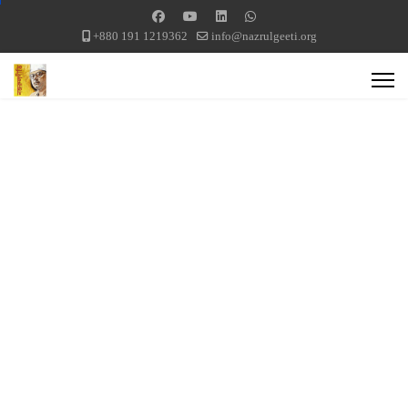
+880 191 1219362
info@nazrulgeeti.org