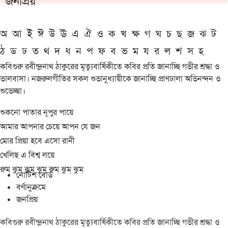
জনপ্রিয়
অ
আ
ই
ঈ
উ
ঊ
এ
ঐ
ও
ক
খ
ক্ষ
গ
ঘ
চ
ছ
জ
ঝ
ট
ঠ
ড
ঢ
ত
থ
দ
ধ
ন
প
ফ
ব
ভ
ম
য
র
ল
শ
স
হ
কবিগুরু রবীন্দ্রনাথ ঠাকুরের মৃত্যুবার্ষিকীতে কবির প্রতি জানাচ্ছি গভীর শ্রদ্ধা ও
ভালবাসা। নজরুলগীতির সকল শুভানুধ্যায়ীকে জানাচ্ছি প্রাণঢালা অভিনন্দন ও
শুভেচ্ছা।
শুকনো পাতার নূপুর পায়ে
আমার আপনার চেয়ে আপন যে জন
মোর প্রিয়া হবে এসো রানী
খেলিছ এ বিশ্ব লয়ে
রুম্ ঝুম্ ঝুম্ ঝুম্ রুম্ ঝুম্ ঝুম্
নোটিশ বোর্ড
বর্ণানুক্রমে
জনপ্রিয়
কবিগুরু রবীন্দ্রনাথ ঠাকুরের মৃত্যুবার্ষিকীতে কবির প্রতি জানাচ্ছি গভীর শ্রদ্ধা ও