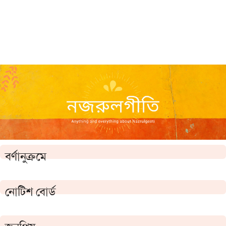
বর্ণানুক্রমে
নোটিশ বোর্ড