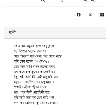
বাণী
কোন রস-যমুনার কূলে বেণু-কুঞ্জে

হে কিশোর বেণুকা বাজাও।

মোর অনুরাগ যায় সেথা, তনু যেতে নারে,

তুমি সেই ব্রজের পথ দেখাও।।

মোর অন্ধ আঁখি কাঁদে চাঁদের তৃষায়

তব পানে হাত তুলে রাত কেটে যায়,

বঁধু, এই ভিখারিনী সেই মাধুকরী চায় –

মধুবনে, গোপীগণে যে মধু দাও।।

প্রেমহীন-নীরস জীবন ল’য়ে

পথে পথে ফিরি বৈরাগিনী হয়ে,

বুঝি আমি চাই তব প্রেম নাহি পাই –
