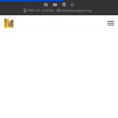
+880 191 1219362
info@nazrulgeeti.org