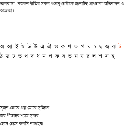
ভালবাসা। নজরুলগীতির সকল শুভানুধ্যায়ীকে জানাচ্ছি প্রাণঢালা অভিনন্দন ও
শুভেচ্ছা।
অ
আ
ই
ঈ
উ
ঊ
এ
ঐ
ও
ক
খ
ক্ষ
গ
ঘ
চ
ছ
জ
ঝ
ট
ঠ
ড
ঢ
ত
থ
দ
ধ
ন
প
ফ
ব
ভ
ম
য
র
ল
শ
স
হ
সৃজন-ভোরে প্রভু মোরে সৃজিলে
জয় পীতাম্বর শ্যাম সুন্দর
হেসে হেসে কল্‌সি নাচাইয়া