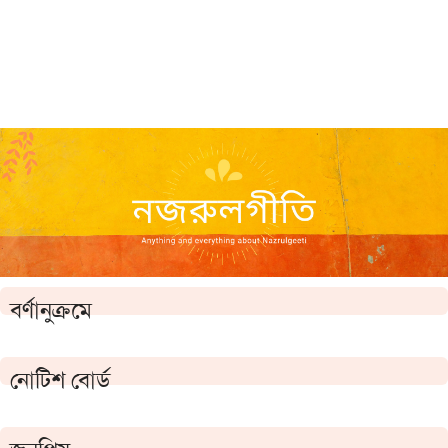
বর্ণানুক্রমে
নোটিশ বোর্ড