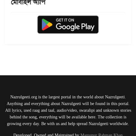
মোবাইল অ্যাপ
Nazrulgeeti.org is the largest portal in the world about Nazrulgeeti.
Anything and everything about Nazrulgeeti will be found in this portal.
All lyrics, used raag and taal, audio/video, swaralipi and unknown stories
behind the song, everything will be available here. The collection is
growing every day. Be with us and help spread Nazrulgeeti worldwide.
Developed, Owned and Maintained by
Mamunur Rahman Khan