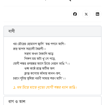
বাণী
খর রৌদ্রের হোমানল জ্বালি’ তপ্ত গগনে জাগি।

রুদ্র তাপস সন্ন্যাসী বৈরাগী।।

	সহসা কখন বৈকালি ঝড়ে

	পিঙ্গল মম জটা খু’লে পড়ে,

১
যোগী শঙ্কর প্রলয়ঙ্কর জাগে চিত্তে ধেয়ান ভাঙি’
।।

	শুষ্ক কণ্ঠে শ্রান্ত ফটিক জল

	ক্লান্ত কপোত কাঁদায় কানন-তল,

১. মম চিত্তে মাতে নৃত্যে যোগী শঙ্কর ধ্যান ভাঙি।
রাগ ও তাল