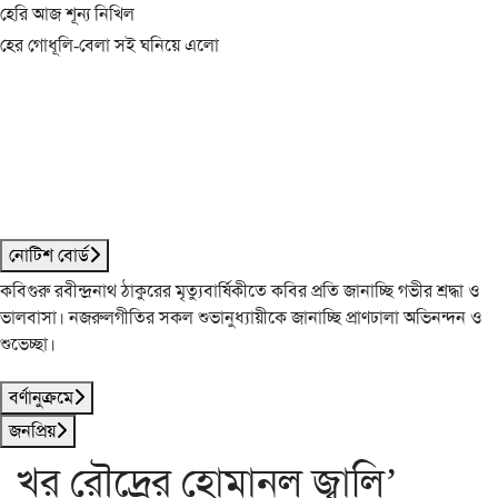
হেরি আজ শূন্য নিখিল
হের গোধূলি-বেলা সই ঘনিয়ে এলো
নোটিশ বোর্ড
কবিগুরু রবীন্দ্রনাথ ঠাকুরের মৃত্যুবার্ষিকীতে কবির প্রতি জানাচ্ছি গভীর শ্রদ্ধা ও
ভালবাসা। নজরুলগীতির সকল শুভানুধ্যায়ীকে জানাচ্ছি প্রাণঢালা অভিনন্দন ও
শুভেচ্ছা।
বর্ণানুক্রমে
জনপ্রিয়
খর রৌদ্রের হোমানল জ্বালি’