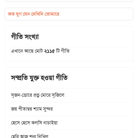
কত যুগ যেন দেখিনি তোমারে
গীতি সংখ্যা
এখানে আছে মোট
২১১৫
টি গীতি
সম্প্রতি যুক্ত হওয়া গীতি
সৃজন-ভোরে প্রভু মোরে সৃজিলে
জয় পীতাম্বর শ্যাম সুন্দর
হেসে হেসে কল্‌সি নাচাইয়া
হেরি আজ শূন্য নিখিল