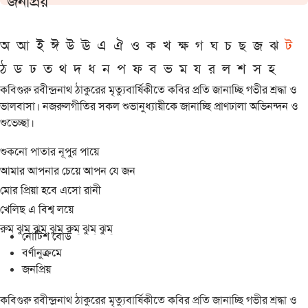
জনপ্রিয়
অ
আ
ই
ঈ
উ
ঊ
এ
ঐ
ও
ক
খ
ক্ষ
গ
ঘ
চ
ছ
জ
ঝ
ট
ঠ
ড
ঢ
ত
থ
দ
ধ
ন
প
ফ
ব
ভ
ম
য
র
ল
শ
স
হ
কবিগুরু রবীন্দ্রনাথ ঠাকুরের মৃত্যুবার্ষিকীতে কবির প্রতি জানাচ্ছি গভীর শ্রদ্ধা ও
ভালবাসা। নজরুলগীতির সকল শুভানুধ্যায়ীকে জানাচ্ছি প্রাণঢালা অভিনন্দন ও
শুভেচ্ছা।
শুকনো পাতার নূপুর পায়ে
আমার আপনার চেয়ে আপন যে জন
মোর প্রিয়া হবে এসো রানী
খেলিছ এ বিশ্ব লয়ে
রুম্ ঝুম্ ঝুম্ ঝুম্ রুম্ ঝুম্ ঝুম্
নোটিশ বোর্ড
বর্ণানুক্রমে
জনপ্রিয়
কবিগুরু রবীন্দ্রনাথ ঠাকুরের মৃত্যুবার্ষিকীতে কবির প্রতি জানাচ্ছি গভীর শ্রদ্ধা ও