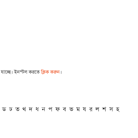
া যাচ্ছে। ইনস্টল করতে
ক্লিক করুন
।
ড
ঢ
ত
থ
দ
ধ
ন
প
ফ
ব
ভ
ম
য
র
ল
শ
স
হ