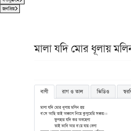
জনপ্রিয়
মালা যদি মোর ধূলায় মলি
বাণী
রাগ ও তাল
ভিডিও
স্বর
মালা যদি মোর ধূলায় মলিন হয়

ব'সে আছি তাই অঞ্চলে নিয়ে কুসুমেরি সঞ্চয়।।

	ফুলহার যদি কর অবহেলা

	তাই ভাবি আর ব'য়ে যায় বেলা
