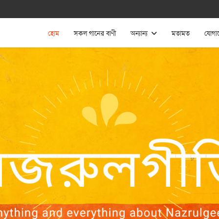
হোম
সকল গানের বাণী
অন্যান্য
মতামত
যোগা