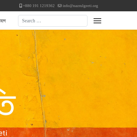
+880 191 1219362
info@nazrulgeeti.org
Search
যোগ