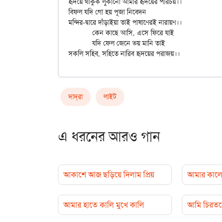
হৃদয়ে থাকুক লুকানো আমার হৃদয়ের পরিচয়।।

বিফল যদি গো হয় পূজা নিবেদন

মন্দির-দ্বারে দাঁড়াইয়া তাই পাষাণেরই নারায়ণ।।

	কেন কাছে আসি, এসে ফিরে যাই

	যদি ফেল জেনে ভয় মানি তাই

দাদ্‌রা
লাইট
এ ধরনের আরও গান
আকাশে আজ ছড়িয়ে দিলাম প্রিয়
আমার কালো
আমার হাতে কালি মুখে কালি
আমি চিরতরে