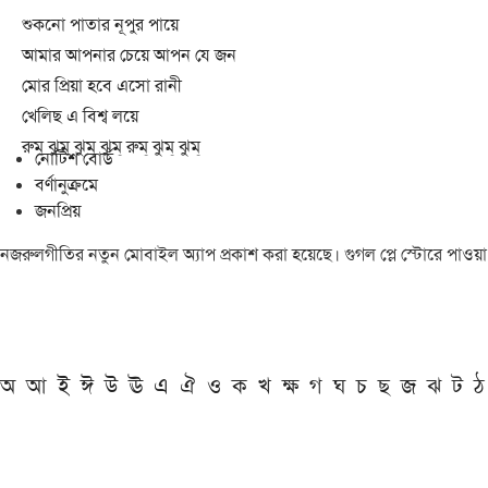
শুকনো পাতার নূপুর পায়ে
আমার আপনার চেয়ে আপন যে জন
মোর প্রিয়া হবে এসো রানী
খেলিছ এ বিশ্ব লয়ে
রুম্ ঝুম্ ঝুম্ ঝুম্ রুম্ ঝুম্ ঝুম্
নোটিশ বোর্ড
বর্ণানুক্রমে
জনপ্রিয়
নজরুলগীতির নতুন মোবাইল অ্যাপ প্রকাশ করা হয়েছে। গুগল প্লে স্টোরে পাওয়
অ
আ
ই
ঈ
উ
ঊ
এ
ঐ
ও
ক
খ
ক্ষ
গ
ঘ
চ
ছ
জ
ঝ
ট
ঠ