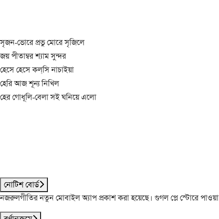
সৃজন-ভোরে প্রভু মোরে সৃজিলে
জয় পীতাম্বর শ্যাম সুন্দর
হেসে হেসে কল্‌সি নাচাইয়া
হেরি আজ শূন্য নিখিল
হের গোধূলি-বেলা সই ঘনিয়ে এলো
নোটিশ বোর্ড
নজরুলগীতির নতুন মোবাইল অ্যাপ প্রকাশ করা হয়েছে। গুগল প্লে স্টোরে পাওয়
বর্ণানুক্রমে