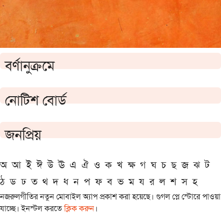
বর্ণানুক্রমে
নোটিশ বোর্ড
জনপ্রিয়
অ
আ
ই
ঈ
উ
ঊ
এ
ঐ
ও
ক
খ
ক্ষ
গ
ঘ
চ
ছ
জ
ঝ
ট
ঠ
ড
ঢ
ত
থ
দ
ধ
ন
প
ফ
ব
ভ
ম
য
র
ল
শ
স
হ
নজরুলগীতির নতুন মোবাইল অ্যাপ প্রকাশ করা হয়েছে। গুগল প্লে স্টোরে পাওয়া
যাচ্ছে। ইনস্টল করতে
ক্লিক করুন
।