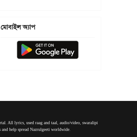
মোবাইল অ্যাপ
al. All lyrics, used raag and taal, audio/video, swaralipi
us and help spread Nazrulgeeti worldwide.