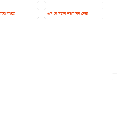
 আরো কাছে
এস হে সজল শ্যাম ঘন দেয়া