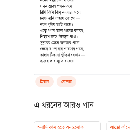
মনের ময়ূর যেন সাজে॥

সঘন শ্রাবণ গগন-তলে

রিমি ঝিমি ঝিম্ নবধারা জলে,

চরণ-ধ্বনি বাজায় কে সে —

নয়ন লুটায় তারি লাজে॥

ওড়ে গগন-তলে গানের বলাকা,

শিহরণ জাগে উজ্জ্বল পাখা।

সুদূরের মেঘে অলকার পানে

ভেসে চ’লে যায় শ্রাবণের গানে,

কাহার ঠিকানা খুঁজিয়া বেড়ায় —

ত্রিতাল
কেদারা
এ ধরনের আরও গান
অনাদি কাল হতে অনন্তলোক
আজো কাঁদে 