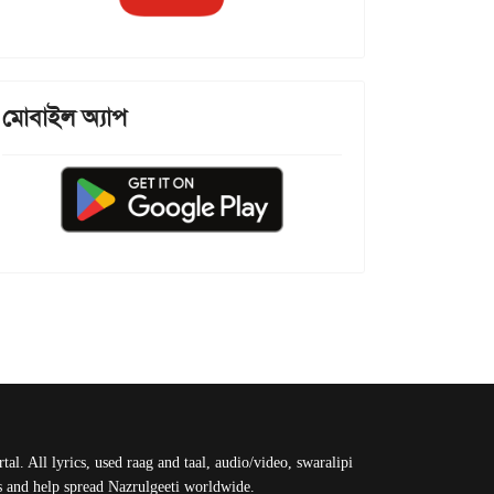
মোবাইল অ্যাপ
al. All lyrics, used raag and taal, audio/video, swaralipi
us and help spread Nazrulgeeti worldwide.