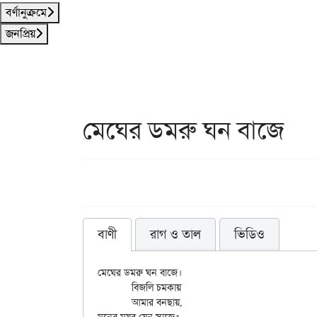
বর্ণানুক্রমে
জনপ্রিয়
মেঘের ডমরু ঘন বাজে
বাণী
রাগ ও তাল
ভিডিও
মেঘের ডমরু ঘন বাজে।

	বিজলি চমকায়

	আমার বনছায়,
