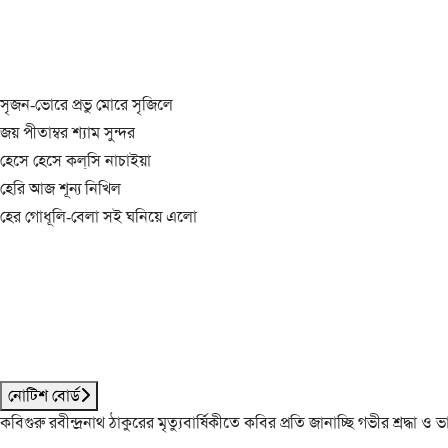
সৃজন-ভোরে প্রভু মোরে সৃজিলে
জয় পীতাম্বর শ্যাম সুন্দর
হেসে হেসে কল্‌সি নাচাইয়া
হেরি আজ শূন্য নিখিল
হের গোধূলি-বেলা সই ঘনিয়ে এলো
নোটিশ বোর্ড
কবিগুরু রবীন্দ্রনাথ ঠাকুরের মৃত্যুবার্ষিকীতে কবির প্রতি জানাচ্ছি গভীর শ্রদ্ধ