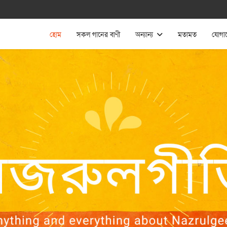
হোম
সকল গানের বাণী
অন্যান্য
মতামত
যোগা