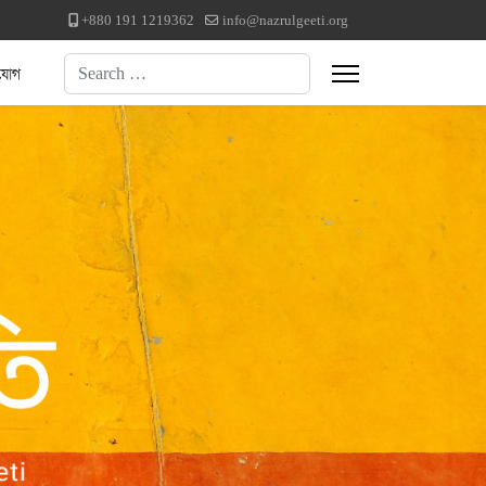
+880 191 1219362
info@nazrulgeeti.org
Search
যোগ