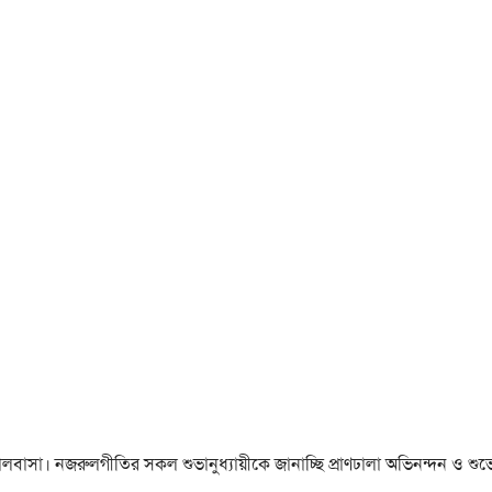
া ও ভালবাসা। নজরুলগীতির সকল শুভানুধ্যায়ীকে জানাচ্ছি প্রাণঢালা অভিনন্দন ও শুভে