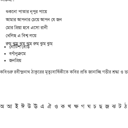
শুকনো পাতার নূপুর পায়ে
আমার আপনার চেয়ে আপন যে জন
মোর প্রিয়া হবে এসো রানী
খেলিছ এ বিশ্ব লয়ে
রুম্ ঝুম্ ঝুম্ ঝুম্ রুম্ ঝুম্ ঝুম্
নোটিশ বোর্ড
বর্ণানুক্রমে
জনপ্রিয়
কবিগুরু রবীন্দ্রনাথ ঠাকুরের মৃত্যুবার্ষিকীতে কবির প্রতি জানাচ্ছি গভীর শ্রদ্ধ
অ
আ
ই
ঈ
উ
ঊ
এ
ঐ
ও
ক
খ
ক্ষ
গ
ঘ
চ
ছ
জ
ঝ
ট
ঠ