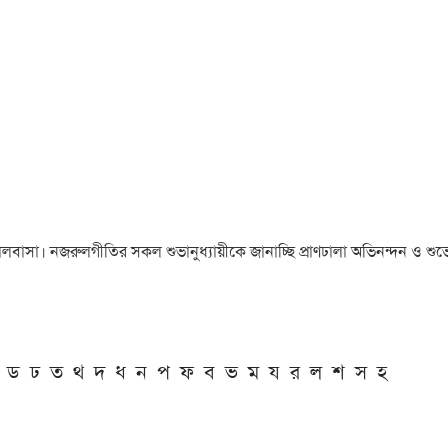
া ও ভালবাসা। নজরুলগীতির সকল শুভানুধ্যায়ীকে জানাচ্ছি প্রাণঢালা অভিনন্দন ও শুভে
ড
ঢ
ত
থ
দ
ধ
ন
প
ফ
ব
ভ
ম
য
র
ল
শ
স
হ