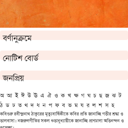
বর্ণানুক্রমে
নোটিশ বোর্ড
জনপ্রিয়
অ
আ
ই
ঈ
উ
ঊ
এ
ঐ
ও
ক
খ
ক্ষ
গ
ঘ
চ
ছ
জ
ঝ
ট
ঠ
ড
ঢ
ত
থ
দ
ধ
ন
প
ফ
ব
ভ
ম
য
র
ল
শ
স
হ
কবিগুরু রবীন্দ্রনাথ ঠাকুরের মৃত্যুবার্ষিকীতে কবির প্রতি জানাচ্ছি গভীর শ্রদ্ধা ও
ভালবাসা। নজরুলগীতির সকল শুভানুধ্যায়ীকে জানাচ্ছি প্রাণঢালা অভিনন্দন ও
শুভেচ্ছা।