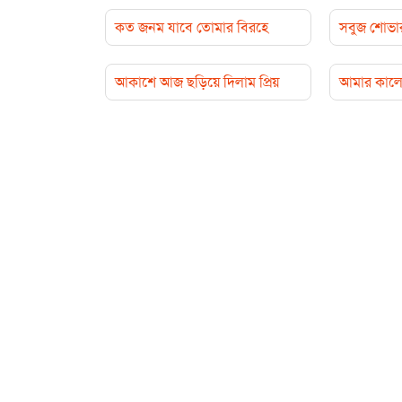
কত জনম যাবে তোমার বিরহে
সবুজ শোভা
আকাশে আজ ছড়িয়ে দিলাম প্রিয়
আমার কালো