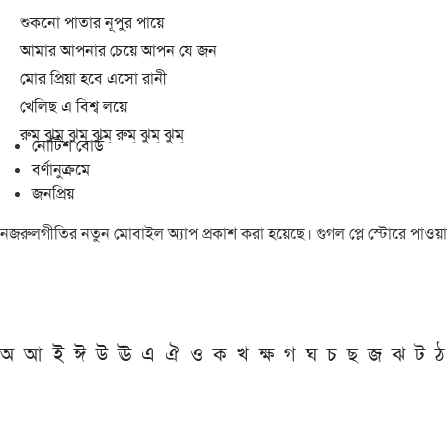
শুকনো পাতার নূপুর পায়ে
আমার আপনার চেয়ে আপন যে জন
মোর প্রিয়া হবে এসো রানী
খেলিছ এ বিশ্ব লয়ে
রুম্ ঝুম্ ঝুম্ ঝুম্ রুম্ ঝুম্ ঝুম্
নোটিশ বোর্ড
বর্ণানুক্রমে
জনপ্রিয়
নজরুলগীতির নতুন মোবাইল অ্যাপ প্রকাশ করা হয়েছে। গুগল প্লে স্টোরে পাওয়
অ
আ
ই
ঈ
উ
ঊ
এ
ঐ
ও
ক
খ
ক্ষ
গ
ঘ
চ
ছ
জ
ঝ
ট
ঠ