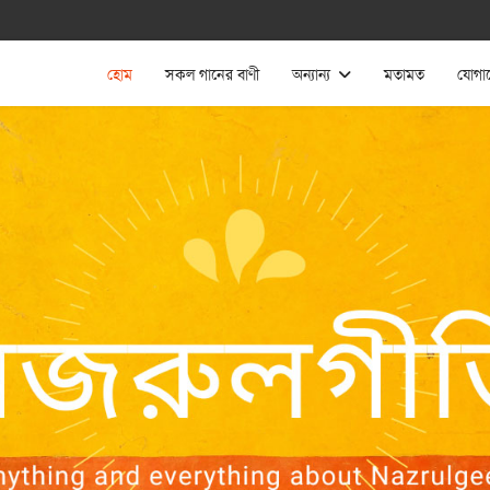
হোম
সকল গানের বাণী
অন্যান্য
মতামত
যোগা