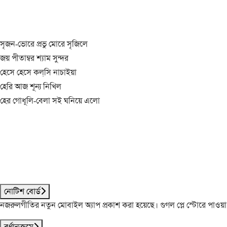
সৃজন-ভোরে প্রভু মোরে সৃজিলে
জয় পীতাম্বর শ্যাম সুন্দর
হেসে হেসে কল্‌সি নাচাইয়া
হেরি আজ শূন্য নিখিল
হের গোধূলি-বেলা সই ঘনিয়ে এলো
নোটিশ বোর্ড
নজরুলগীতির নতুন মোবাইল অ্যাপ প্রকাশ করা হয়েছে। গুগল প্লে স্টোরে পাওয়
বর্ণানুক্রমে