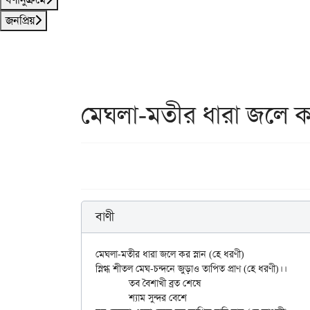
জনপ্রিয়
মেঘলা-মতীর ধারা জলে কর
বাণী
মেঘলা-মতীর ধারা জলে কর স্নান (হে ধরণী)

স্নিগ্ধ শীতল মেঘ-চন্দনে জুড়াও তাপিত প্রাণ (হে ধরণী)।।

	তব বৈশাখী ব্রত শেষে

	শ্যাম সুন্দর বেশে
