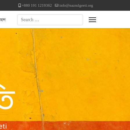
+880 191 1219362
info@nazrulgeeti.org
Search
যোগ