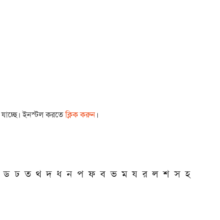
া যাচ্ছে। ইনস্টল করতে
ক্লিক করুন
।
ড
ঢ
ত
থ
দ
ধ
ন
প
ফ
ব
ভ
ম
য
র
ল
শ
স
হ