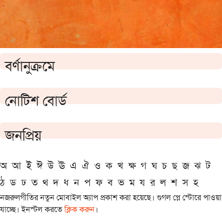
বর্ণানুক্রমে
নোটিশ বোর্ড
জনপ্রিয়
অ
আ
ই
ঈ
উ
ঊ
এ
ঐ
ও
ক
খ
ক্ষ
গ
ঘ
চ
ছ
জ
ঝ
ট
ঠ
ড
ঢ
ত
থ
দ
ধ
ন
প
ফ
ব
ভ
ম
য
র
ল
শ
স
হ
নজরুলগীতির নতুন মোবাইল অ্যাপ প্রকাশ করা হয়েছে। গুগল প্লে স্টোরে পাওয়া
যাচ্ছে। ইনস্টল করতে
ক্লিক করুন
।