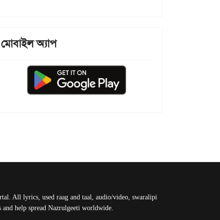
মোবাইল অ্যাপ
al. All lyrics, used raag and taal, audio/video, swaralipi
us and help spread Nazrulgeeti worldwide.