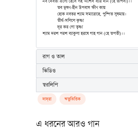
নব দেবতা এলো হেসে লহ আশিস বারি দান (হে তাপসী)।।

	তব ভূষণ-হীন উপবাস ক্ষীণ কায়

	হোক নবতর শ্যাম সমারোহে, পুষ্পিত সুষমায়।

	তীর্থ-সলিলে কৃষ্ণা

	দূর কর গো তৃষ্ণা

রাগ ও তাল
ভিডিও
স্বরলিপি
দাদ্‌রা
ঋতুভিত্তিক
এ ধরনের আরও গান