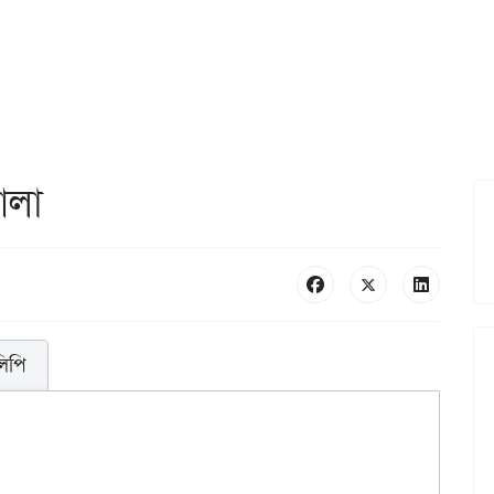
আলা
লিপি