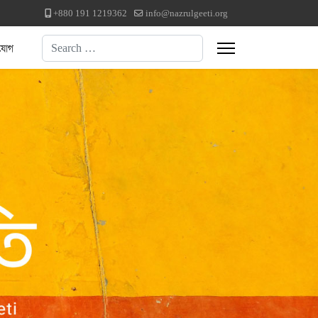
+880 191 1219362
info@nazrulgeeti.org
Search
যোগ