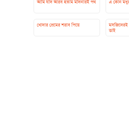
আমি যদি আরব হতাম মদিনারই পথ
এ কোন মধু
খোদার প্রেমের শরাব পিয়ে
মসজিদেরই 
ভাই