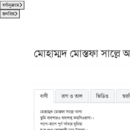
বর্ণানুক্রমে
জনপ্রিয়
মোহাম্মদ মোস্তফা সাল্লে 
বাণী
রাগ ও তাল
ভিডিও
স্বর
মোহাম্মদ মোস্তফা সাল্লে আলা

তুমি বাদ্‌শারও বাদ্‌শাহ্ কম্‌লিওয়ালা।।

পাপে-তাপে পূর্ণ আঁধার দুনিয়া
