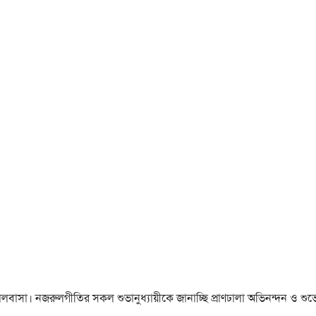
া ও ভালবাসা। নজরুলগীতির সকল শুভানুধ্যায়ীকে জানাচ্ছি প্রাণঢালা অভিনন্দন ও শুভে