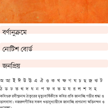
বর্ণানুক্রমে
নোটিশ বোর্ড
জনপ্রিয়
অ
আ
ই
ঈ
উ
ঊ
এ
ঐ
ও
ক
খ
ক্ষ
গ
ঘ
চ
ছ
জ
ঝ
ট
ঠ
ড
ঢ
ত
থ
দ
ধ
ন
প
ফ
ব
ভ
ম
য
র
ল
শ
স
হ
কবিগুরু রবীন্দ্রনাথ ঠাকুরের মৃত্যুবার্ষিকীতে কবির প্রতি জানাচ্ছি গভীর শ্রদ্ধা ও
ভালবাসা। নজরুলগীতির সকল শুভানুধ্যায়ীকে জানাচ্ছি প্রাণঢালা অভিনন্দন ও
শুভেচ্ছা।