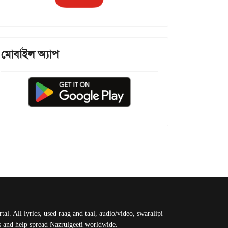
মোবাইল অ্যাপ
al. All lyrics, used raag and taal, audio/video, swaralipi
us and help spread Nazrulgeeti worldwide.