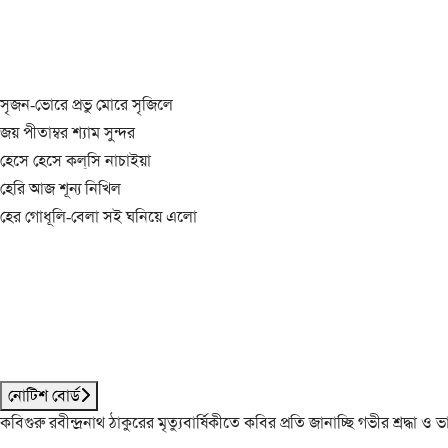
সৃজন-ভোরে প্রভু মোরে সৃজিলে
জয় পীতাম্বর শ্যাম সুন্দর
হেসে হেসে কল্‌সি নাচাইয়া
হেরি আজ শূন্য নিখিল
হের গোধূলি-বেলা সই ঘনিয়ে এলো
নোটিশ বোর্ড
কবিগুরু রবীন্দ্রনাথ ঠাকুরের মৃত্যুবার্ষিকীতে কবির প্রতি জানাচ্ছি গভীর শ্রদ্ধ