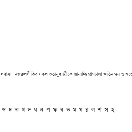
া ও ভালবাসা। নজরুলগীতির সকল শুভানুধ্যায়ীকে জানাচ্ছি প্রাণঢালা অভিনন্দন ও শুভে
ড
ঢ
ত
থ
দ
ধ
ন
প
ফ
ব
ভ
ম
য
র
ল
শ
স
হ