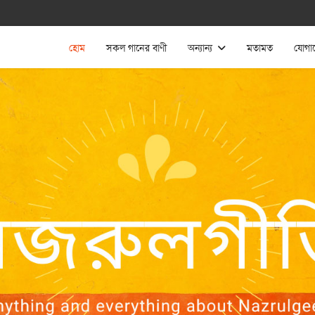
হোম
সকল গানের বাণী
অন্যান্য
মতামত
যোগা