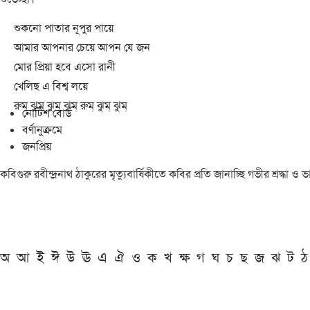
শুকনো পাতার নূপুর পায়ে
আমার আপনার চেয়ে আপন যে জন
মোর প্রিয়া হবে এসো রানী
খেলিছ এ বিশ্ব লয়ে
রুম্ ঝুম্ ঝুম্ ঝুম্ রুম্ ঝুম্ ঝুম্
নোটিশ বোর্ড
বর্ণানুক্রমে
জনপ্রিয়
কবিগুরু রবীন্দ্রনাথ ঠাকুরের মৃত্যুবার্ষিকীতে কবির প্রতি জানাচ্ছি গভীর শ্রদ্ধ
অ
আ
ই
ঈ
উ
ঊ
এ
ঐ
ও
ক
খ
ক্ষ
গ
ঘ
চ
ছ
জ
ঝ
ট
ঠ