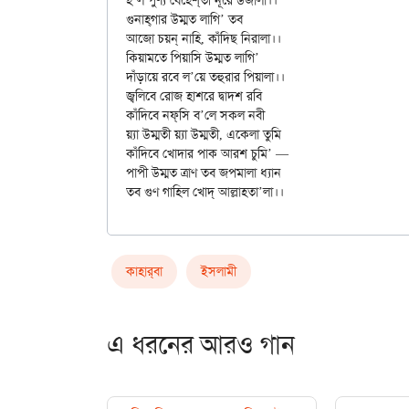
হ’ল পুণ্য বেহেশ্‌তী নূরে উজালা।।

গুনাহ্‌গার উম্মত লাগি’ তব

আজো চয়ন্‌ নাহি, কাঁদিছ নিরালা।।

কিয়ামতে পিয়াসি উম্মত লাগি’

দাঁড়ায়ে রবে ল’য়ে তহুরার পিয়ালা।।

জ্বলিবে রোজ হাশরে দ্বাদশ রবি

কাঁদিবে নফ্‌সি ব’লে সকল নবী

য়্যা উম্মতী য়্যা উম্মতী, একেলা তুমি

কাঁদিবে খোদার পাক আরশ চুমি’ —

পাপী উম্মত ত্রাণ তব জপমালা ধ্যান

কাহার্‌বা
ইসলামী
এ ধরনের আরও গান