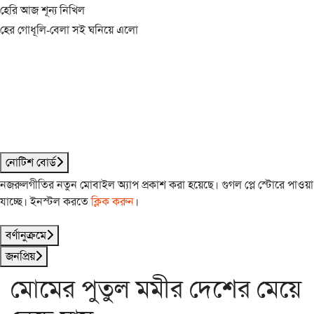
হেরি আজ শূন্য নিখিল
হের গোধূলি-বেলা সই ঘনিয়ে এলো
নোটিশ বোর্ড
নজরুলগীতির নতুন মোবাইল অ্যাপ প্রকাশ করা হয়েছে। গুগল প্লে স্টোরে পাওয়া
যাচ্ছে। ইনস্টল করতে
ক্লিক করুন
।
বর্ণানুক্রমে
জনপ্রিয়
মোমের পুতুল মমীর দেশের মেয়ে