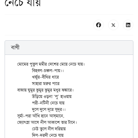
নেচে যায়
বাণী
মোমের পুতুল মমীর দেশের মেয়ে নেচে যায়।

	বিহবল–চঞ্চল–পায়।।

	খর্জুর–বীথির ধারে

	সাহারা মরুর পারে

বাজায় ঘুমুর ঝুমুর ঝুমুর মধুর ঝঙ্কারে।

	উড়িয়ে ওড়না ‘লু’ হাওয়ায়

	পরী–নটিনী নেচে যায়

	দুলে দুলে দূরে সুদূর।।

সুর্মা–পরা আঁখি হানে আস্‌মানে,

জ্যোৎস্না আসে নীল আকাশে তার টানে।

	ঢেউ তুলে নীল দরিয়ায়

	দিল–দরদী নেচে যায়
