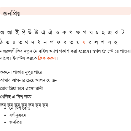
জনপ্রিয়
অ
আ
ই
ঈ
উ
ঊ
এ
ঐ
ও
ক
খ
ক্ষ
গ
ঘ
চ
ছ
জ
ঝ
ট
ঠ
ড
ঢ
ত
থ
দ
ধ
ন
প
ফ
ব
ভ
ম
য
র
ল
শ
স
হ
নজরুলগীতির নতুন মোবাইল অ্যাপ প্রকাশ করা হয়েছে। গুগল প্লে স্টোরে পাওয়া
যাচ্ছে। ইনস্টল করতে
ক্লিক করুন
।
শুকনো পাতার নূপুর পায়ে
আমার আপনার চেয়ে আপন যে জন
মোর প্রিয়া হবে এসো রানী
খেলিছ এ বিশ্ব লয়ে
রুম্ ঝুম্ ঝুম্ ঝুম্ রুম্ ঝুম্ ঝুম্
নোটিশ বোর্ড
বর্ণানুক্রমে
জনপ্রিয়