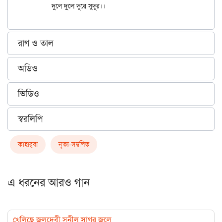
রাগ ও তাল
অডিও
ভিডিও
স্বরলিপি
কাহার্‌বা
নৃত্য-সম্বলিত
এ ধরনের আরও গান
খেলিছে জলদেবী সুনীল সাগর জলে