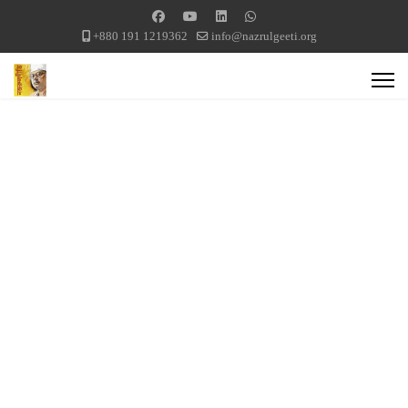
+880 191 1219362
info@nazrulgeeti.org