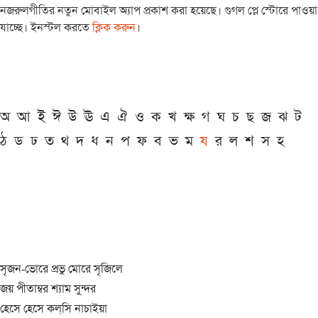
নজরুলগীতির নতুন মোবাইল অ্যাপ প্রকাশ করা হয়েছে। গুগল প্লে স্টোরে পাওয়া
যাচ্ছে। ইনস্টল করতে
ক্লিক করুন
।
অ
আ
ই
ঈ
উ
ঊ
এ
ঐ
ও
ক
খ
ক্ষ
গ
ঘ
চ
ছ
জ
ঝ
ট
ঠ
ড
ঢ
ত
থ
দ
ধ
ন
প
ফ
ব
ভ
ম
য
র
ল
শ
স
হ
সৃজন-ভোরে প্রভু মোরে সৃজিলে
জয় পীতাম্বর শ্যাম সুন্দর
হেসে হেসে কল্‌সি নাচাইয়া