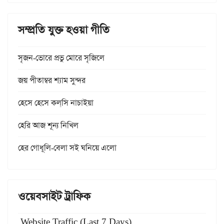
সম্প্রতি যুক্ত হওয়া গীতি
সৃজন-ভোরে প্রভু মোরে সৃজিলে
জয় পীতাম্বর শ্যাম সুন্দর
হেসে হেসে কল্‌সি নাচাইয়া
হেরি আজ শূন্য নিখিল
হের গোধূলি-বেলা সই ঘনিয়ে এলো
ওয়েবসাইট ট্রাফিক
Website Traffic (Last 7 Days)