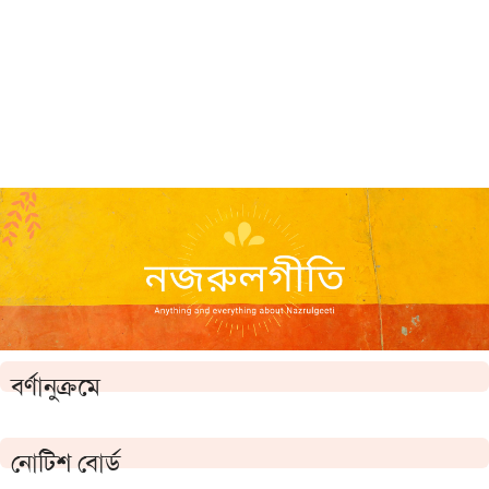
বর্ণানুক্রমে
নোটিশ বোর্ড