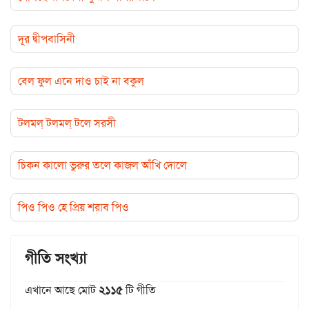
দূর দ্বীপবাসিনী
বেল ফুল এনে দাও চাই না বকুল
টলমল্ টলমল্ টলে সরসী
চিকন কালো ভুরুর তলে কাজল আঁখি দোলে
পিও পিও হে প্রিয় শরাব পিও
গীতি সংখ্যা
এখানে আছে মোট
২১১৫
টি গীতি