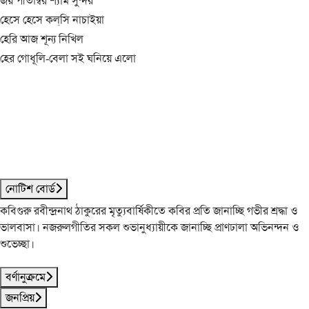
জয় পীতাম্বর শ্যাম সুন্দর
হেসে হেসে কল্‌সি নাচাইয়া
হেরি আজ শূন্য নিখিল
হের গোধূলি-বেলা সই ঘনিয়ে এলো
নোটিশ বোর্ড
কবিগুরু রবীন্দ্রনাথ ঠাকুরের মৃত্যুবার্ষিকীতে কবির প্রতি জানাচ্ছি গভীর শ্রদ্ধা ও
ভালবাসা। নজরুলগীতির সকল শুভানুধ্যায়ীকে জানাচ্ছি প্রাণঢালা অভিনন্দন ও
শুভেচ্ছা।
বর্ণানুক্রমে
জনপ্রিয়