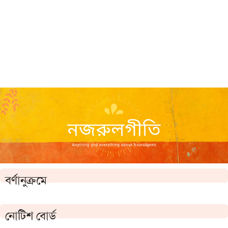
বর্ণানুক্রমে
নোটিশ বোর্ড