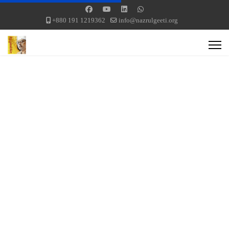
+880 191 1219362
info@nazrulgeeti.org