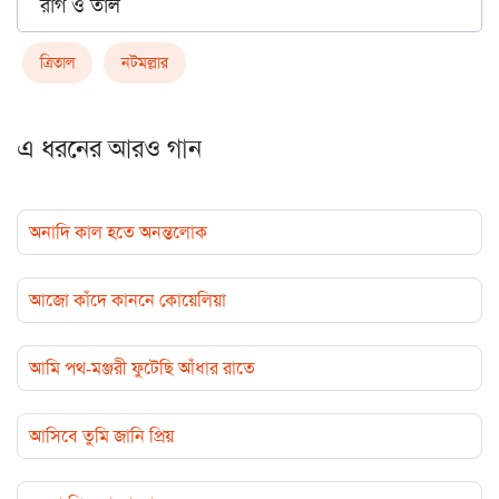
রাগ ও তাল
ত্রিতাল
নটমল্লার
এ ধরনের আরও গান
অনাদি কাল হতে অনন্তলোক
আজো কাঁদে কাননে কোয়েলিয়া
আমি পথ-মঞ্জরী ফুটেছি আঁধার রাতে
আসিবে তুমি জানি প্রিয়