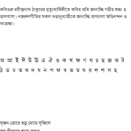
কবিগুরু রবীন্দ্রনাথ ঠাকুরের মৃত্যুবার্ষিকীতে কবির প্রতি জানাচ্ছি গভীর শ্রদ্ধা ও
ভালবাসা। নজরুলগীতির সকল শুভানুধ্যায়ীকে জানাচ্ছি প্রাণঢালা অভিনন্দন ও
শুভেচ্ছা।
অ
আ
ই
ঈ
উ
ঊ
এ
ঐ
ও
ক
খ
ক্ষ
গ
ঘ
চ
ছ
জ
ঝ
ট
ঠ
ড
ঢ
ত
থ
দ
ধ
ন
প
ফ
ব
ভ
ম
য
র
ল
শ
স
হ
সৃজন-ভোরে প্রভু মোরে সৃজিলে