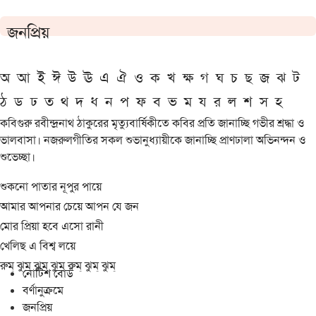
জনপ্রিয়
অ
আ
ই
ঈ
উ
ঊ
এ
ঐ
ও
ক
খ
ক্ষ
গ
ঘ
চ
ছ
জ
ঝ
ট
ঠ
ড
ঢ
ত
থ
দ
ধ
ন
প
ফ
ব
ভ
ম
য
র
ল
শ
স
হ
কবিগুরু রবীন্দ্রনাথ ঠাকুরের মৃত্যুবার্ষিকীতে কবির প্রতি জানাচ্ছি গভীর শ্রদ্ধা ও
ভালবাসা। নজরুলগীতির সকল শুভানুধ্যায়ীকে জানাচ্ছি প্রাণঢালা অভিনন্দন ও
শুভেচ্ছা।
শুকনো পাতার নূপুর পায়ে
আমার আপনার চেয়ে আপন যে জন
মোর প্রিয়া হবে এসো রানী
খেলিছ এ বিশ্ব লয়ে
রুম্ ঝুম্ ঝুম্ ঝুম্ রুম্ ঝুম্ ঝুম্
নোটিশ বোর্ড
বর্ণানুক্রমে
জনপ্রিয়