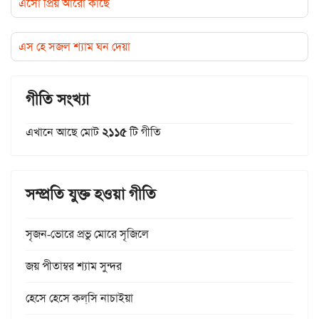
এসো প্রিয় আরো কাছে
এস হে সজল শ্যাম ঘন দেয়া
গীতি সংখ্যা
এখানে আছে মোট
২১১৫
টি গীতি
সম্প্রতি যুক্ত হওয়া গীতি
সৃজন-ভোরে প্রভু মোরে সৃজিলে
জয় পীতাম্বর শ্যাম সুন্দর
হেসে হেসে কল্‌সি নাচাইয়া