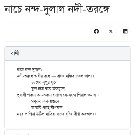
নাচে নন্দ-দুলাল নদী-তরঙ্গে
বাণী
নাচে নন্দ-দুলাল।

নদী-তরঙ্গে অধীর রঙ্গে — বাজে মঞ্জির চঞ্চল তাল।।

	চরণের নূপুর খুলে

	ফুল হয়ে ঝরে তরুমূলে,

পূবালী পবনে বন-ভবনে দোলে সে-ছন্দে পিয়াল তমাল।।

	মধুকর কল-গুঞ্জনে

	কাজরি গাহে নীপবনে,
