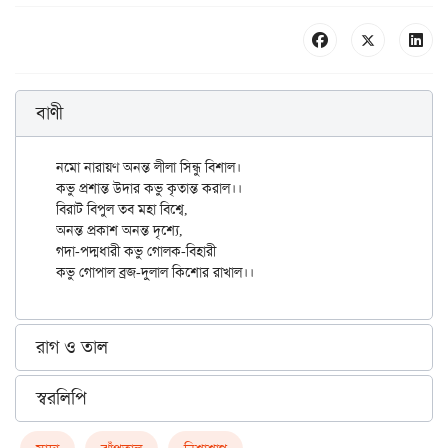
বাণী
নমো নারায়ণ অনন্ত লীলা সিন্ধু বিশাল।

কভু প্রশান্ত উদার কভু কৃতান্ত করাল।।

বিরাট বিপুল তব মহা বিশ্বে,

অনন্ত প্রকাশ অনন্ত দৃশ্যে,

গদা-পদ্মধারী কভু গোলক-বিহারী

রাগ ও তাল
স্বরলিপি