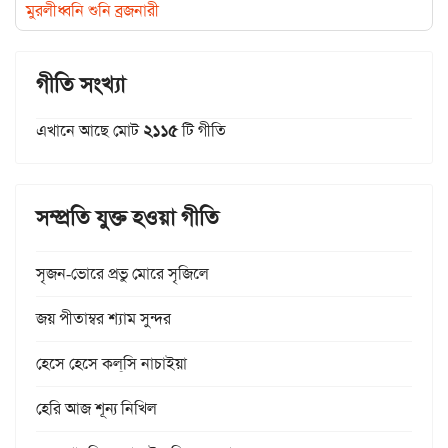
মুরলীধ্বনি শুনি ব্রজনারী
গীতি সংখ্যা
এখানে আছে মোট
২১১৫
টি গীতি
সম্প্রতি যুক্ত হওয়া গীতি
সৃজন-ভোরে প্রভু মোরে সৃজিলে
জয় পীতাম্বর শ্যাম সুন্দর
হেসে হেসে কল্‌সি নাচাইয়া
হেরি আজ শূন্য নিখিল