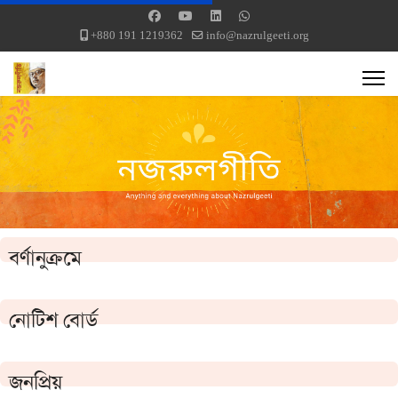
+880 191 1219362
info@nazrulgeeti.org
বর্ণানুক্রমে
নোটিশ বোর্ড
জনপ্রিয়