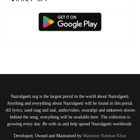
Nazrulgeeti.org is the largest portal in the world about Nazrulgeeti.
Anything and everything about Nazrulgeeti will be found in this portal.
All lyrics, used raag and taal, audio/video, swaralipi and unknown stories
behind the song, everything will be available here. The collection is
growing every day. Be with us and help spread Nazrulgeeti worldwide.
Developed, Owned and Maintained by
Mamunur Rahman Khan