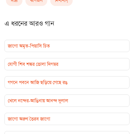
সাদ্রা
ঝাঁপতাল
নিশাশাগ্
এ ধরনের আরও গান
জাগো অমৃত-পিয়াসি চিত
যোগী শিব শঙ্কর ভোলা দিগম্বর
গগনে পবনে আজি ছড়িয়ে গেছে রঙ
খেলে নন্দের-আঙিনায় আনন্দ দুলাল
জাগো অরুণ ভৈরব জাগো