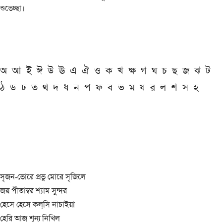
শুভেচ্ছা।
অ
আ
ই
ঈ
উ
ঊ
এ
ঐ
ও
ক
খ
ক্ষ
গ
ঘ
চ
ছ
জ
ঝ
ট
ঠ
ড
ঢ
ত
থ
দ
ধ
ন
প
ফ
ব
ভ
ম
য
র
ল
শ
স
হ
সৃজন-ভোরে প্রভু মোরে সৃজিলে
জয় পীতাম্বর শ্যাম সুন্দর
হেসে হেসে কল্‌সি নাচাইয়া
হেরি আজ শূন্য নিখিল