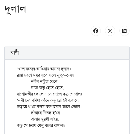
দুলাল
বাণী
খেলে নন্দের-আঙিনায় আনন্দ দুলাল।

রাঙা চরণে মধুর সুরে বাজে নূপুর-তাল॥

	নবীন নাটুয়া বেশে

	নাচে কভু হেসে হেসে,

যাশোমতীর কোলে এসে দোলে কভু গোপাল॥

‘ননী দে’ বলিয়া কাঁদে কভু রোহিণী-কোলে,

জড়ায়ে ধ’রে কদম তরু তমাল-ডালে দোলে।

	দাঁড়ায়ে ত্রিভঙ্গ হ’য়ে

	বাজায় মুরলী ল’য়ে,
