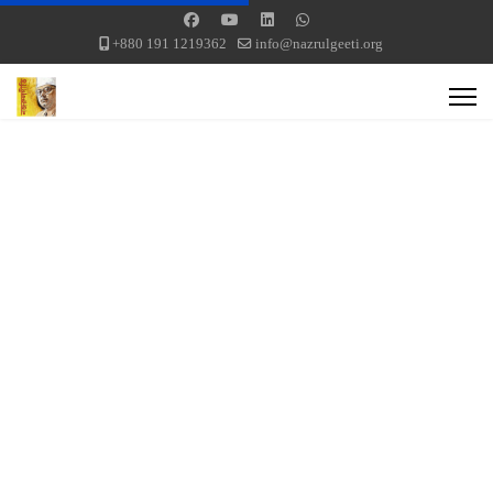
+880 191 1219362
info@nazrulgeeti.org