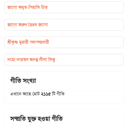
জাগো অমৃত-পিয়াসি চিত
জাগো অরুণ ভৈরব জাগো
শ্রীকৃষ্ণ মুরারী গদাপদ্মধারী
নমো নারায়ণ অনন্ত লীলা সিন্ধু
গীতি সংখ্যা
এখানে আছে মোট
২১১৫
টি গীতি
সম্প্রতি যুক্ত হওয়া গীতি