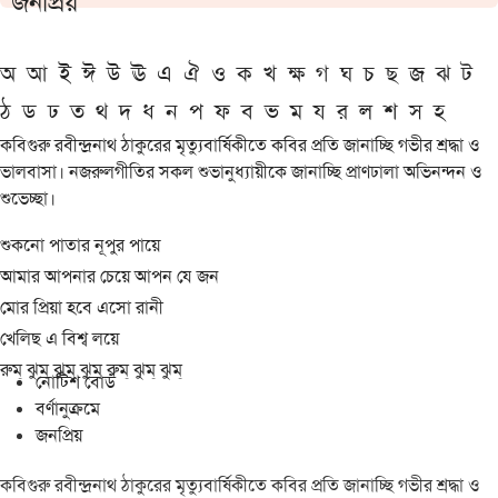
জনপ্রিয়
অ
আ
ই
ঈ
উ
ঊ
এ
ঐ
ও
ক
খ
ক্ষ
গ
ঘ
চ
ছ
জ
ঝ
ট
ঠ
ড
ঢ
ত
থ
দ
ধ
ন
প
ফ
ব
ভ
ম
য
র
ল
শ
স
হ
কবিগুরু রবীন্দ্রনাথ ঠাকুরের মৃত্যুবার্ষিকীতে কবির প্রতি জানাচ্ছি গভীর শ্রদ্ধা ও
ভালবাসা। নজরুলগীতির সকল শুভানুধ্যায়ীকে জানাচ্ছি প্রাণঢালা অভিনন্দন ও
শুভেচ্ছা।
শুকনো পাতার নূপুর পায়ে
আমার আপনার চেয়ে আপন যে জন
মোর প্রিয়া হবে এসো রানী
খেলিছ এ বিশ্ব লয়ে
রুম্ ঝুম্ ঝুম্ ঝুম্ রুম্ ঝুম্ ঝুম্
নোটিশ বোর্ড
বর্ণানুক্রমে
জনপ্রিয়
কবিগুরু রবীন্দ্রনাথ ঠাকুরের মৃত্যুবার্ষিকীতে কবির প্রতি জানাচ্ছি গভীর শ্রদ্ধা ও