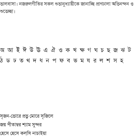
ভালবাসা। নজরুলগীতির সকল শুভানুধ্যায়ীকে জানাচ্ছি প্রাণঢালা অভিনন্দন ও
শুভেচ্ছা।
অ
আ
ই
ঈ
উ
ঊ
এ
ঐ
ও
ক
খ
ক্ষ
গ
ঘ
চ
ছ
জ
ঝ
ট
ঠ
ড
ঢ
ত
থ
দ
ধ
ন
প
ফ
ব
ভ
ম
য
র
ল
শ
স
হ
সৃজন-ভোরে প্রভু মোরে সৃজিলে
জয় পীতাম্বর শ্যাম সুন্দর
হেসে হেসে কল্‌সি নাচাইয়া