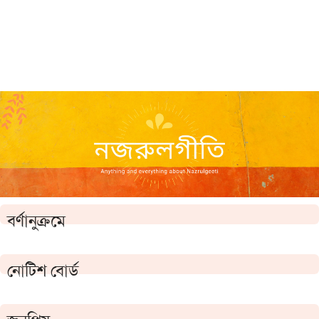
বর্ণানুক্রমে
নোটিশ বোর্ড