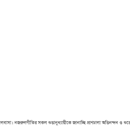
া ও ভালবাসা। নজরুলগীতির সকল শুভানুধ্যায়ীকে জানাচ্ছি প্রাণঢালা অভিনন্দন ও শুভে