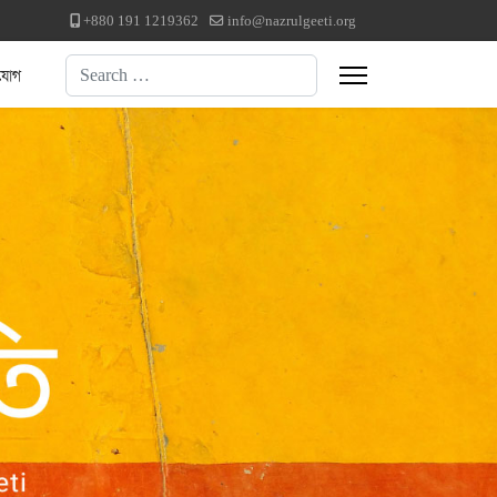
+880 191 1219362
info@nazrulgeeti.org
Search
যোগ