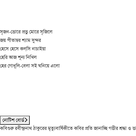
সৃজন-ভোরে প্রভু মোরে সৃজিলে
জয় পীতাম্বর শ্যাম সুন্দর
হেসে হেসে কল্‌সি নাচাইয়া
হেরি আজ শূন্য নিখিল
হের গোধূলি-বেলা সই ঘনিয়ে এলো
নোটিশ বোর্ড
কবিগুরু রবীন্দ্রনাথ ঠাকুরের মৃত্যুবার্ষিকীতে কবির প্রতি জানাচ্ছি গভীর শ্রদ্ধ