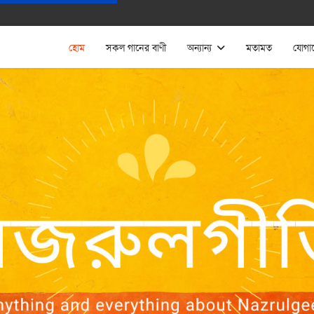
হোম
সকল গানের বাণী
অন্যান্য
মতামত
যোগা