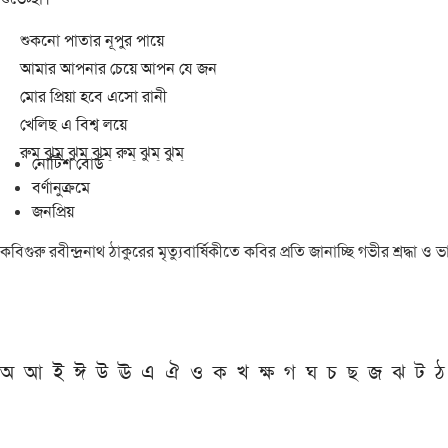
শুকনো পাতার নূপুর পায়ে
আমার আপনার চেয়ে আপন যে জন
মোর প্রিয়া হবে এসো রানী
খেলিছ এ বিশ্ব লয়ে
রুম্ ঝুম্ ঝুম্ ঝুম্ রুম্ ঝুম্ ঝুম্
নোটিশ বোর্ড
বর্ণানুক্রমে
জনপ্রিয়
কবিগুরু রবীন্দ্রনাথ ঠাকুরের মৃত্যুবার্ষিকীতে কবির প্রতি জানাচ্ছি গভীর শ্রদ্ধ
অ
আ
ই
ঈ
উ
ঊ
এ
ঐ
ও
ক
খ
ক্ষ
গ
ঘ
চ
ছ
জ
ঝ
ট
ঠ