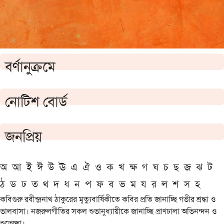
বর্ণানুক্রমে
নোটিশ বোর্ড
জনপ্রিয়
অ
আ
ই
ঈ
উ
ঊ
এ
ঐ
ও
ক
খ
ক্ষ
গ
ঘ
চ
ছ
জ
ঝ
ট
ঠ
ড
ঢ
ত
থ
দ
ধ
ন
প
ফ
ব
ভ
ম
য
র
ল
শ
স
হ
কবিগুরু রবীন্দ্রনাথ ঠাকুরের মৃত্যুবার্ষিকীতে কবির প্রতি জানাচ্ছি গভীর শ্রদ্ধা ও
ভালবাসা। নজরুলগীতির সকল শুভানুধ্যায়ীকে জানাচ্ছি প্রাণঢালা অভিনন্দন ও
শুভেচ্ছা।