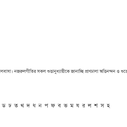
া ও ভালবাসা। নজরুলগীতির সকল শুভানুধ্যায়ীকে জানাচ্ছি প্রাণঢালা অভিনন্দন ও শুভে
ড
ঢ
ত
থ
দ
ধ
ন
প
ফ
ব
ভ
ম
য
র
ল
শ
স
হ