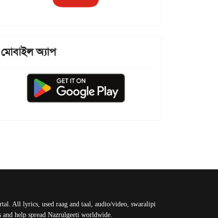
মোবাইল অ্যাপ
al. All lyrics, used raag and taal, audio/video, swaralipi
us and help spread Nazrulgeeti worldwide.