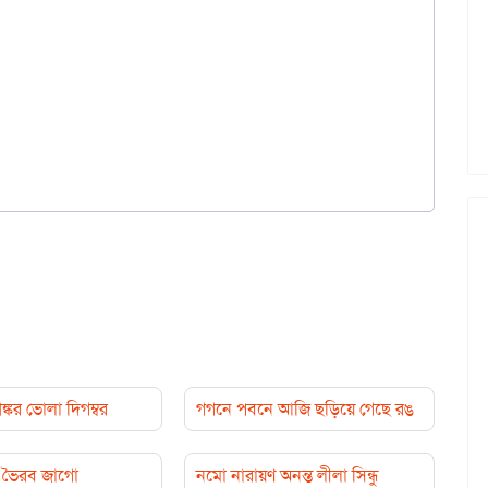
্কর ভোলা দিগম্বর
গগনে পবনে আজি ছড়িয়ে গেছে রঙ
 ভৈরব জাগো
নমো নারায়ণ অনন্ত লীলা সিন্ধু