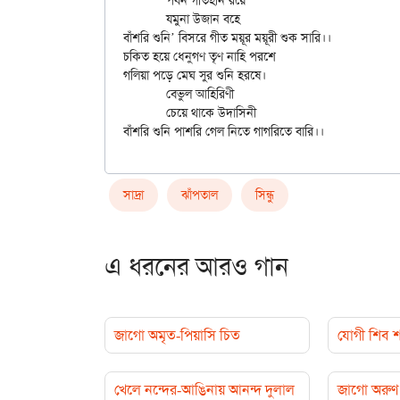
	পবন গতিহীন রয়ে

	যমুনা উজান বহে

বাঁশরি শুনি’ বিসরে গীত ময়ূর ময়ূরী শুক সারি।।

চকিত হয়ে ধেনুগণ তৃণ নাহি পরশে

গলিয়া পড়ে মেঘ সুর শুনি হরষে।

	বেভুল আহিরিণী

	চেয়ে থাকে উদাসিনী

সাদ্রা
ঝাঁপতাল
সিন্ধু
এ ধরনের আরও গান
জাগো অমৃত-পিয়াসি চিত
যোগী শিব শঙ
খেলে নন্দের-আঙিনায় আনন্দ দুলাল
জাগো অরুণ