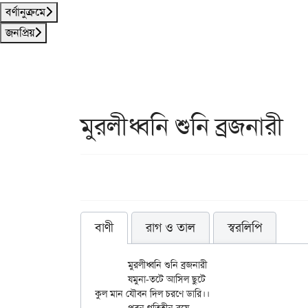
বর্ণানুক্রমে
জনপ্রিয়
মুরলীধ্বনি শুনি ব্রজনারী
বাণী
রাগ ও তাল
স্বরলিপি
	মুরলীধ্বনি শুনি ব্রজনারী

	যমুনা-তটে আসিল ছুটে

কুল মান যৌবন দিল চরণে ডারি।।
