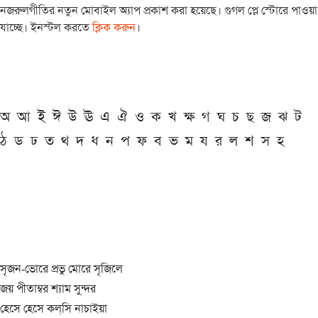
নজরুলগীতির নতুন মোবাইল অ্যাপ প্রকাশ করা হয়েছে। গুগল প্লে স্টোরে পাওয়া
যাচ্ছে। ইনস্টল করতে
ক্লিক করুন
।
অ
আ
ই
ঈ
উ
ঊ
এ
ঐ
ও
ক
খ
ক্ষ
গ
ঘ
চ
ছ
জ
ঝ
ট
ঠ
ড
ঢ
ত
থ
দ
ধ
ন
প
ফ
ব
ভ
ম
য
র
ল
শ
স
হ
সৃজন-ভোরে প্রভু মোরে সৃজিলে
জয় পীতাম্বর শ্যাম সুন্দর
হেসে হেসে কল্‌সি নাচাইয়া