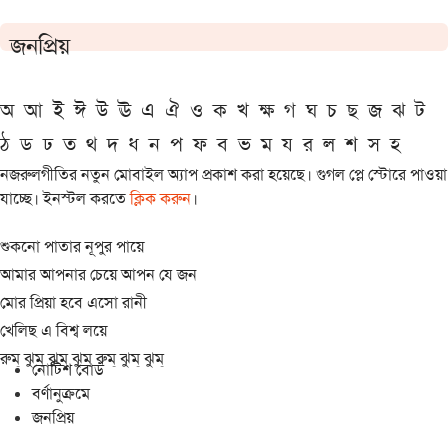
জনপ্রিয়
অ
আ
ই
ঈ
উ
ঊ
এ
ঐ
ও
ক
খ
ক্ষ
গ
ঘ
চ
ছ
জ
ঝ
ট
ঠ
ড
ঢ
ত
থ
দ
ধ
ন
প
ফ
ব
ভ
ম
য
র
ল
শ
স
হ
নজরুলগীতির নতুন মোবাইল অ্যাপ প্রকাশ করা হয়েছে। গুগল প্লে স্টোরে পাওয়া
যাচ্ছে। ইনস্টল করতে
ক্লিক করুন
।
শুকনো পাতার নূপুর পায়ে
আমার আপনার চেয়ে আপন যে জন
মোর প্রিয়া হবে এসো রানী
খেলিছ এ বিশ্ব লয়ে
রুম্ ঝুম্ ঝুম্ ঝুম্ রুম্ ঝুম্ ঝুম্
নোটিশ বোর্ড
বর্ণানুক্রমে
জনপ্রিয়