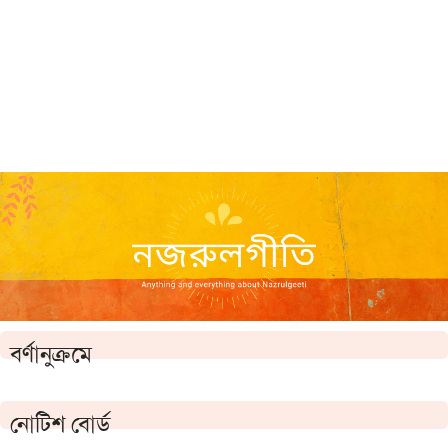
বর্ণানুক্রমে
নোটিশ বোর্ড