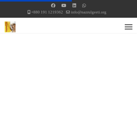
+880 191 1219362
info@nazrulgeeti.org