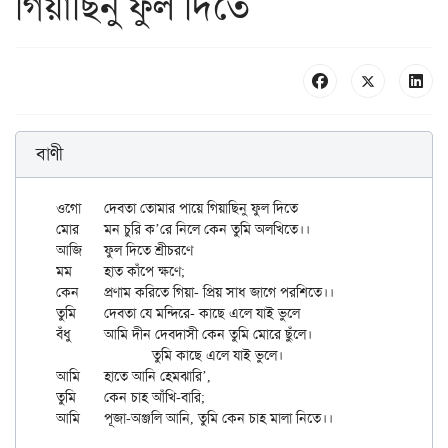
গিয়াছিনু ফুল দিতে
বাণী
ওগো	দেবতা তোমার পায়ে গিয়াছিনু ফুল দিতে

মোর	মন চুরি ক’রে নিলে কেন তুমি অলখিতে।।

আজি	ফুল দিতে শ্রীচরণে

মম	হাত কাঁপে ক্ষণে;

কেন	প্রণাম করিতে গিয়া- প্রিয় সাধ জাগে পরশিতে।।

তুমি	দেবতা যে মন্দিরে- কাছে এলে যাই ভুলে

বঁধু	আমি দীন দেবদাসী কেন তুমি মোরে ছুঁলে।

		তুমি কাছে এলে যাই ভুলে।

আমি	হাতে আনি হেমঝারি’,

তুমি	কেন চাহ আঁখি-বারি;
