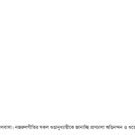
া ও ভালবাসা। নজরুলগীতির সকল শুভানুধ্যায়ীকে জানাচ্ছি প্রাণঢালা অভিনন্দন ও শুভে