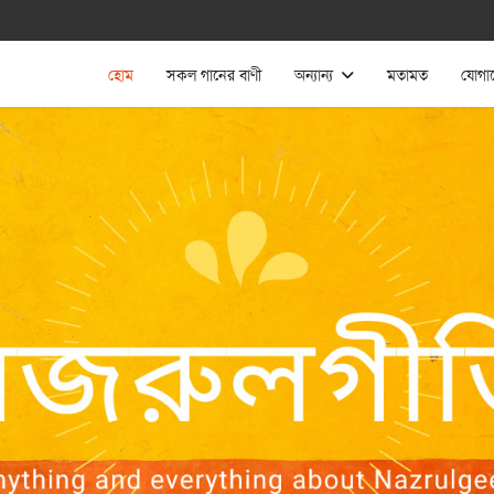
হোম
সকল গানের বাণী
অন্যান্য
মতামত
যোগা