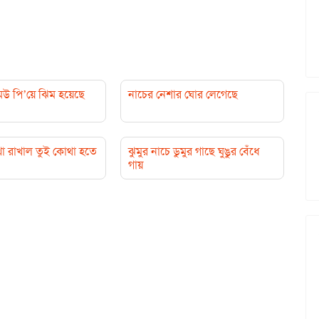
মউ পি’য়ে ঝিম হয়েছে
নাচের নেশার ঘোর লেগেছে
া রাখাল তুই কোথা হতে
ঝুমুর নাচে ডুমুর গাছে ঘুঙুর বেঁধে
গায়