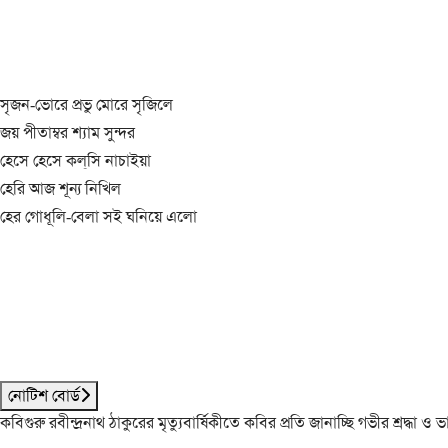
সৃজন-ভোরে প্রভু মোরে সৃজিলে
জয় পীতাম্বর শ্যাম সুন্দর
হেসে হেসে কল্‌সি নাচাইয়া
হেরি আজ শূন্য নিখিল
হের গোধূলি-বেলা সই ঘনিয়ে এলো
নোটিশ বোর্ড
কবিগুরু রবীন্দ্রনাথ ঠাকুরের মৃত্যুবার্ষিকীতে কবির প্রতি জানাচ্ছি গভীর শ্রদ্ধ