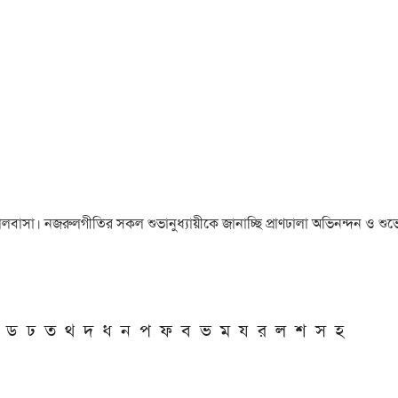
া ও ভালবাসা। নজরুলগীতির সকল শুভানুধ্যায়ীকে জানাচ্ছি প্রাণঢালা অভিনন্দন ও শুভে
ড
ঢ
ত
থ
দ
ধ
ন
প
ফ
ব
ভ
ম
য
র
ল
শ
স
হ