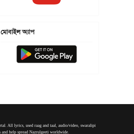
মোবাইল অ্যাপ
al. All lyrics, used raag and taal, audio/video, swaralipi
us and help spread Nazrulgeeti worldwide.