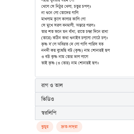
লইয়া যুবতীর ধরম গো

খেলে সে নিঠুর খেলা, চতুর চপল্॥

না শুনে লো তোদের গালি

মাখলাম কুলে কালার কালি গো

সে মুখে সরল বনমালী, অন্তরে গরল॥

তার শত জনে মন বাঁধা, রাতে চন্দ্রা দিনে রাধা

(তারে) কঠিন কথা শুনাইব চল্‌লো গোঠে চল্॥

কৃষ্ণ ব’লে অবিরত দে লো গালি পারিস যত

ননদী কয় বুঝেছি বউ (কৃষ্ণ) নাম শোনারই ছল

ও বউ কৃষ্ণ নাম তোর ভাল লাগে

রাগ ও তাল
ভিডিও
স্বরলিপি
ঝুমুর
দ্রুত-দাদ্‌রা