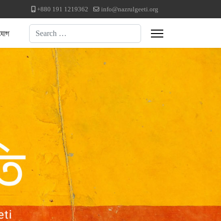
+880 191 1219362
info@nazrulgeeti.org
Search
যোগ