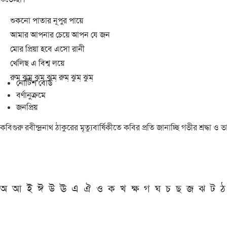
শুকনো পাতার নূপুর পায়ে
আমার আপনার চেয়ে আপন যে জন
মোর প্রিয়া হবে এসো রানী
খেলিছ এ বিশ্ব লয়ে
রুম্ ঝুম্ ঝুম্ ঝুম্ রুম্ ঝুম্ ঝুম্
নোটিশ বোর্ড
বর্ণানুক্রমে
জনপ্রিয়
কবিগুরু রবীন্দ্রনাথ ঠাকুরের মৃত্যুবার্ষিকীতে কবির প্রতি জানাচ্ছি গভীর শ্রদ্ধ
অ
আ
ই
ঈ
উ
ঊ
এ
ঐ
ও
ক
খ
ক্ষ
গ
ঘ
চ
ছ
জ
ঝ
ট
ঠ