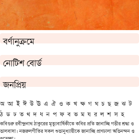
বর্ণানুক্রমে
নোটিশ বোর্ড
জনপ্রিয়
অ
আ
ই
ঈ
উ
ঊ
এ
ঐ
ও
ক
খ
ক্ষ
গ
ঘ
চ
ছ
জ
ঝ
ট
ঠ
ড
ঢ
ত
থ
দ
ধ
ন
প
ফ
ব
ভ
ম
য
র
ল
শ
স
হ
কবিগুরু রবীন্দ্রনাথ ঠাকুরের মৃত্যুবার্ষিকীতে কবির প্রতি জানাচ্ছি গভীর শ্রদ্ধা ও
ভালবাসা। নজরুলগীতির সকল শুভানুধ্যায়ীকে জানাচ্ছি প্রাণঢালা অভিনন্দন ও
শুভেচ্ছা।