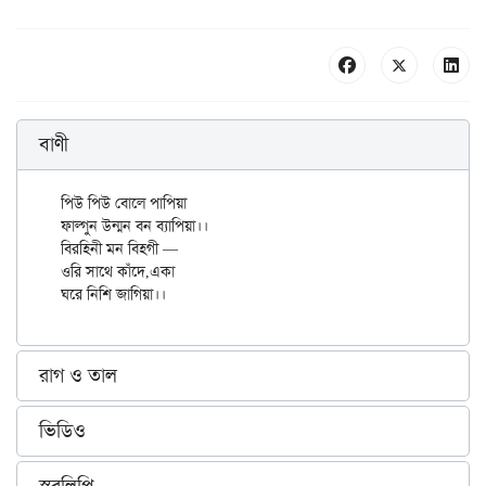
বাণী
পিউ পিউ বোলে পাপিয়া

ফাল্গুন উন্মন বন ব্যাপিয়া।।

বিরহিনী মন বিহগী —

ওরি সাথে কাঁদে,একা

রাগ ও তাল
ভিডিও