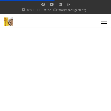
+880 191 1219362
info@nazrulgeeti.org