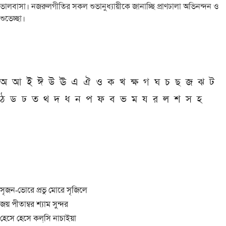
ভালবাসা। নজরুলগীতির সকল শুভানুধ্যায়ীকে জানাচ্ছি প্রাণঢালা অভিনন্দন ও
শুভেচ্ছা।
অ
আ
ই
ঈ
উ
ঊ
এ
ঐ
ও
ক
খ
ক্ষ
গ
ঘ
চ
ছ
জ
ঝ
ট
ঠ
ড
ঢ
ত
থ
দ
ধ
ন
প
ফ
ব
ভ
ম
য
র
ল
শ
স
হ
সৃজন-ভোরে প্রভু মোরে সৃজিলে
জয় পীতাম্বর শ্যাম সুন্দর
হেসে হেসে কল্‌সি নাচাইয়া