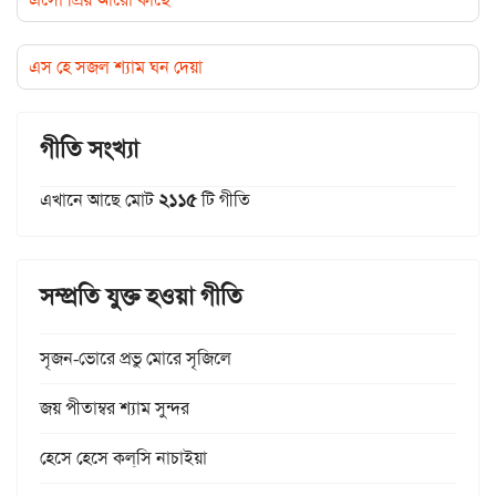
এস হে সজল শ্যাম ঘন দেয়া
গীতি সংখ্যা
এখানে আছে মোট
২১১৫
টি গীতি
সম্প্রতি যুক্ত হওয়া গীতি
সৃজন-ভোরে প্রভু মোরে সৃজিলে
জয় পীতাম্বর শ্যাম সুন্দর
হেসে হেসে কল্‌সি নাচাইয়া