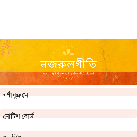
বর্ণানুক্রমে
নোটিশ বোর্ড