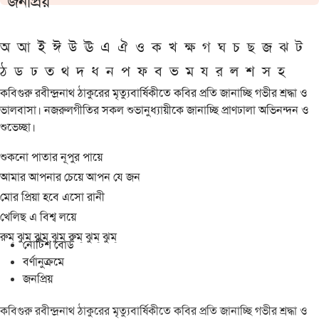
জনপ্রিয়
অ
আ
ই
ঈ
উ
ঊ
এ
ঐ
ও
ক
খ
ক্ষ
গ
ঘ
চ
ছ
জ
ঝ
ট
ঠ
ড
ঢ
ত
থ
দ
ধ
ন
প
ফ
ব
ভ
ম
য
র
ল
শ
স
হ
কবিগুরু রবীন্দ্রনাথ ঠাকুরের মৃত্যুবার্ষিকীতে কবির প্রতি জানাচ্ছি গভীর শ্রদ্ধা ও
ভালবাসা। নজরুলগীতির সকল শুভানুধ্যায়ীকে জানাচ্ছি প্রাণঢালা অভিনন্দন ও
শুভেচ্ছা।
শুকনো পাতার নূপুর পায়ে
আমার আপনার চেয়ে আপন যে জন
মোর প্রিয়া হবে এসো রানী
খেলিছ এ বিশ্ব লয়ে
রুম্ ঝুম্ ঝুম্ ঝুম্ রুম্ ঝুম্ ঝুম্
নোটিশ বোর্ড
বর্ণানুক্রমে
জনপ্রিয়
কবিগুরু রবীন্দ্রনাথ ঠাকুরের মৃত্যুবার্ষিকীতে কবির প্রতি জানাচ্ছি গভীর শ্রদ্ধা ও