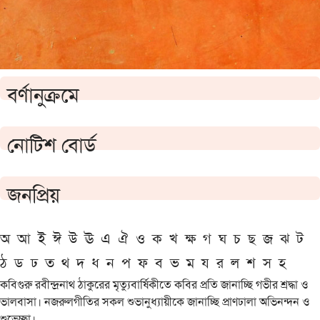
বর্ণানুক্রমে
নোটিশ বোর্ড
জনপ্রিয়
অ
আ
ই
ঈ
উ
ঊ
এ
ঐ
ও
ক
খ
ক্ষ
গ
ঘ
চ
ছ
জ
ঝ
ট
ঠ
ড
ঢ
ত
থ
দ
ধ
ন
প
ফ
ব
ভ
ম
য
র
ল
শ
স
হ
কবিগুরু রবীন্দ্রনাথ ঠাকুরের মৃত্যুবার্ষিকীতে কবির প্রতি জানাচ্ছি গভীর শ্রদ্ধা ও
ভালবাসা। নজরুলগীতির সকল শুভানুধ্যায়ীকে জানাচ্ছি প্রাণঢালা অভিনন্দন ও
শুভেচ্ছা।