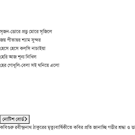
সৃজন-ভোরে প্রভু মোরে সৃজিলে
জয় পীতাম্বর শ্যাম সুন্দর
হেসে হেসে কল্‌সি নাচাইয়া
হেরি আজ শূন্য নিখিল
হের গোধূলি-বেলা সই ঘনিয়ে এলো
নোটিশ বোর্ড
কবিগুরু রবীন্দ্রনাথ ঠাকুরের মৃত্যুবার্ষিকীতে কবির প্রতি জানাচ্ছি গভীর শ্রদ্ধ