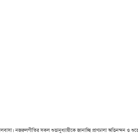
া ও ভালবাসা। নজরুলগীতির সকল শুভানুধ্যায়ীকে জানাচ্ছি প্রাণঢালা অভিনন্দন ও শুভে