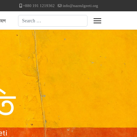
+880 191 1219362
info@nazrulgeeti.org
Search
যোগ