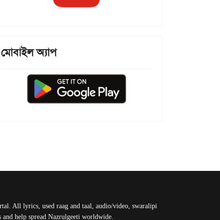
মোবাইল অ্যাপ
al. All lyrics, used raag and taal, audio/video, swaralipi
us and help spread Nazrulgeeti worldwide.