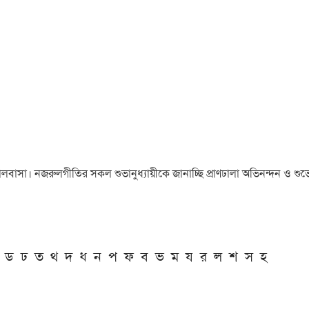
া ও ভালবাসা। নজরুলগীতির সকল শুভানুধ্যায়ীকে জানাচ্ছি প্রাণঢালা অভিনন্দন ও শুভে
ড
ঢ
ত
থ
দ
ধ
ন
প
ফ
ব
ভ
ম
য
র
ল
শ
স
হ