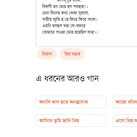
	জল-নূপুর বাজে,

বিবাগী মন মোর হল পথহারা।।

চেনা দিনের কথা ভেজা সুবাসে,

অতীত স্মৃতি হ’য়ে ফিরে ফিরে আসে।

এমনি ছলছল ভরা সে-বাদরে

ত্রিতাল
মিশ্র মল্লার
এ ধরনের আরও গান
অনাদি কাল হতে অনন্তলোক
আজো কাঁদে 
আসিবে তুমি জানি প্রিয়
এসো প্রিয়