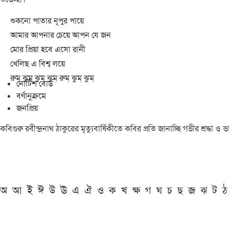
শুকনো পাতার নূপুর পায়ে
আমার আপনার চেয়ে আপন যে জন
মোর প্রিয়া হবে এসো রানী
খেলিছ এ বিশ্ব লয়ে
রুম্ ঝুম্ ঝুম্ ঝুম্ রুম্ ঝুম্ ঝুম্
নোটিশ বোর্ড
বর্ণানুক্রমে
জনপ্রিয়
কবিগুরু রবীন্দ্রনাথ ঠাকুরের মৃত্যুবার্ষিকীতে কবির প্রতি জানাচ্ছি গভীর শ্রদ্ধ
অ
আ
ই
ঈ
উ
ঊ
এ
ঐ
ও
ক
খ
ক্ষ
গ
ঘ
চ
ছ
জ
ঝ
ট
ঠ