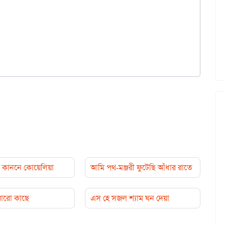
কাননে কোয়েলিয়া
আমি পথ-মঞ্জরী ফুটেছি আঁধার রাতে
 আরো কাছে
এস হে সজল শ্যাম ঘন দেয়া