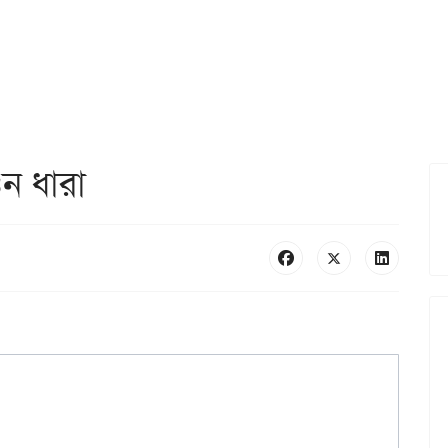
াওন ধারা