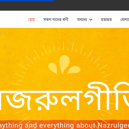
হোম
সকল গানের বাণী
অন্যান্য
মতামত
যোগা