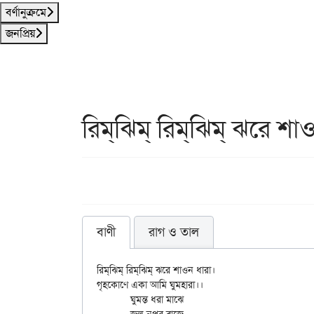
বর্ণানুক্রমে
জনপ্রিয়
রিম্‌ঝিম্‌ রিম্‌ঝিম্‌ ঝরে শ
বাণী
রাগ ও তাল
রিম্‌ঝিম্‌ রিম্‌ঝিম্‌ ঝরে শাওন ধারা।

গৃহকোণে একা আমি ঘুমহারা।।

	ঘুমন্ত ধরা মাঝে
