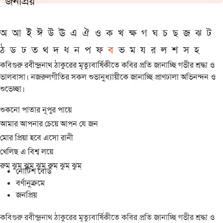
জনপ্রিয়
অ
আ
ই
ঈ
উ
ঊ
এ
ঐ
ও
ক
খ
ক্ষ
গ
ঘ
চ
ছ
জ
ঝ
ট
ঠ
ড
ঢ
ত
থ
দ
ধ
ন
প
ফ
ব
ভ
ম
য
র
ল
শ
স
হ
কবিগুরু রবীন্দ্রনাথ ঠাকুরের মৃত্যুবার্ষিকীতে কবির প্রতি জানাচ্ছি গভীর শ্রদ্ধা ও
ভালবাসা। নজরুলগীতির সকল শুভানুধ্যায়ীকে জানাচ্ছি প্রাণঢালা অভিনন্দন ও
শুভেচ্ছা।
শুকনো পাতার নূপুর পায়ে
আমার আপনার চেয়ে আপন যে জন
মোর প্রিয়া হবে এসো রানী
খেলিছ এ বিশ্ব লয়ে
রুম্ ঝুম্ ঝুম্ ঝুম্ রুম্ ঝুম্ ঝুম্
নোটিশ বোর্ড
বর্ণানুক্রমে
জনপ্রিয়
কবিগুরু রবীন্দ্রনাথ ঠাকুরের মৃত্যুবার্ষিকীতে কবির প্রতি জানাচ্ছি গভীর শ্রদ্ধা ও