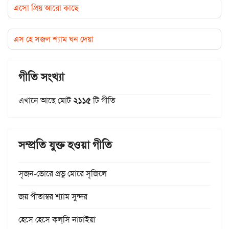
এসো প্রিয় আরো কাছে
এস হে সজল শ্যাম ঘন দেয়া
গীতি সংখ্যা
এখানে আছে মোট
২১১৫
টি গীতি
সম্প্রতি যুক্ত হওয়া গীতি
সৃজন-ভোরে প্রভু মোরে সৃজিলে
জয় পীতাম্বর শ্যাম সুন্দর
হেসে হেসে কল্‌সি নাচাইয়া