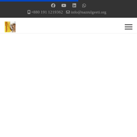
+880 191 1219362
info@nazrulgeeti.org