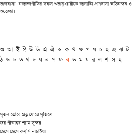
ভালবাসা। নজরুলগীতির সকল শুভানুধ্যায়ীকে জানাচ্ছি প্রাণঢালা অভিনন্দন ও
শুভেচ্ছা।
অ
আ
ই
ঈ
উ
ঊ
এ
ঐ
ও
ক
খ
ক্ষ
গ
ঘ
চ
ছ
জ
ঝ
ট
ঠ
ড
ঢ
ত
থ
দ
ধ
ন
প
ফ
ব
ভ
ম
য
র
ল
শ
স
হ
সৃজন-ভোরে প্রভু মোরে সৃজিলে
জয় পীতাম্বর শ্যাম সুন্দর
হেসে হেসে কল্‌সি নাচাইয়া