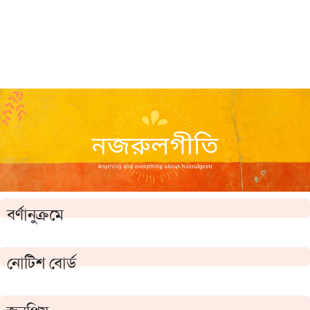
বর্ণানুক্রমে
নোটিশ বোর্ড