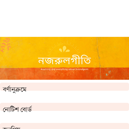
বর্ণানুক্রমে
নোটিশ বোর্ড