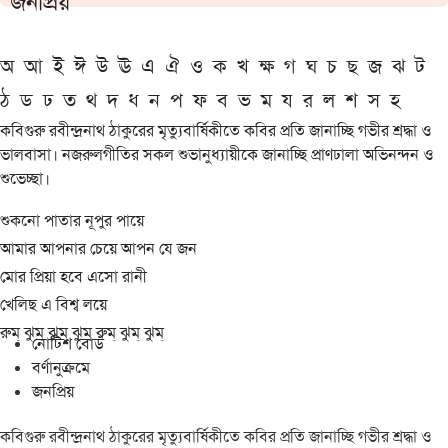
জনপ্রিয়
অ
আ
ই
ঈ
উ
ঊ
এ
ঐ
ও
ক
খ
ক্ষ
গ
ঘ
চ
ছ
জ
ঝ
ট
ঠ
ড
ঢ
ত
থ
দ
ধ
ন
প
ফ
ব
ভ
ম
য
র
ল
শ
স
হ
কবিগুরু রবীন্দ্রনাথ ঠাকুরের মৃত্যুবার্ষিকীতে কবির প্রতি জানাচ্ছি গভীর শ্রদ্ধা ও
ভালবাসা। নজরুলগীতির সকল শুভানুধ্যায়ীকে জানাচ্ছি প্রাণঢালা অভিনন্দন ও
শুভেচ্ছা।
শুকনো পাতার নূপুর পায়ে
আমার আপনার চেয়ে আপন যে জন
মোর প্রিয়া হবে এসো রানী
খেলিছ এ বিশ্ব লয়ে
রুম্ ঝুম্ ঝুম্ ঝুম্ রুম্ ঝুম্ ঝুম্
নোটিশ বোর্ড
বর্ণানুক্রমে
জনপ্রিয়
কবিগুরু রবীন্দ্রনাথ ঠাকুরের মৃত্যুবার্ষিকীতে কবির প্রতি জানাচ্ছি গভীর শ্রদ্ধা ও