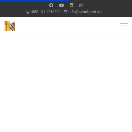
+880 191 1219362
info@nazrulgeeti.org