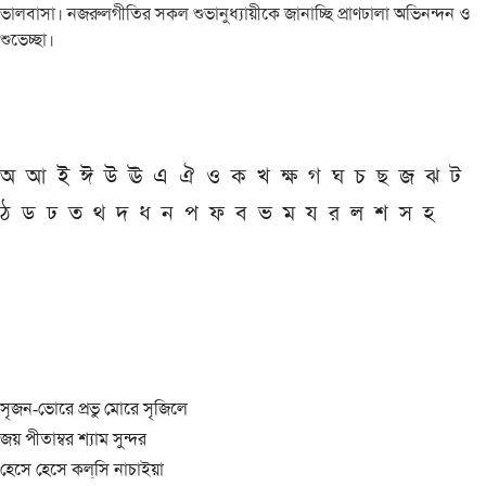
ভালবাসা। নজরুলগীতির সকল শুভানুধ্যায়ীকে জানাচ্ছি প্রাণঢালা অভিনন্দন ও
শুভেচ্ছা।
অ
আ
ই
ঈ
উ
ঊ
এ
ঐ
ও
ক
খ
ক্ষ
গ
ঘ
চ
ছ
জ
ঝ
ট
ঠ
ড
ঢ
ত
থ
দ
ধ
ন
প
ফ
ব
ভ
ম
য
র
ল
শ
স
হ
সৃজন-ভোরে প্রভু মোরে সৃজিলে
জয় পীতাম্বর শ্যাম সুন্দর
হেসে হেসে কল্‌সি নাচাইয়া