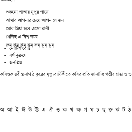
শুকনো পাতার নূপুর পায়ে
আমার আপনার চেয়ে আপন যে জন
মোর প্রিয়া হবে এসো রানী
খেলিছ এ বিশ্ব লয়ে
রুম্ ঝুম্ ঝুম্ ঝুম্ রুম্ ঝুম্ ঝুম্
নোটিশ বোর্ড
বর্ণানুক্রমে
জনপ্রিয়
কবিগুরু রবীন্দ্রনাথ ঠাকুরের মৃত্যুবার্ষিকীতে কবির প্রতি জানাচ্ছি গভীর শ্রদ্ধ
অ
আ
ই
ঈ
উ
ঊ
এ
ঐ
ও
ক
খ
ক্ষ
গ
ঘ
চ
ছ
জ
ঝ
ট
ঠ