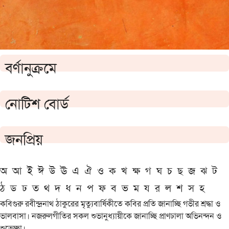
বর্ণানুক্রমে
নোটিশ বোর্ড
জনপ্রিয়
অ
আ
ই
ঈ
উ
ঊ
এ
ঐ
ও
ক
খ
ক্ষ
গ
ঘ
চ
ছ
জ
ঝ
ট
ঠ
ড
ঢ
ত
থ
দ
ধ
ন
প
ফ
ব
ভ
ম
য
র
ল
শ
স
হ
কবিগুরু রবীন্দ্রনাথ ঠাকুরের মৃত্যুবার্ষিকীতে কবির প্রতি জানাচ্ছি গভীর শ্রদ্ধা ও
ভালবাসা। নজরুলগীতির সকল শুভানুধ্যায়ীকে জানাচ্ছি প্রাণঢালা অভিনন্দন ও
শুভেচ্ছা।