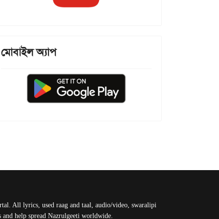
মোবাইল অ্যাপ
al. All lyrics, used raag and taal, audio/video, swaralipi
us and help spread Nazrulgeeti worldwide.