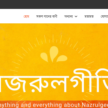
হোম
সকল গানের বাণী
অন্যান্য
মতামত
যোগা