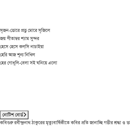
সৃজন-ভোরে প্রভু মোরে সৃজিলে
জয় পীতাম্বর শ্যাম সুন্দর
হেসে হেসে কল্‌সি নাচাইয়া
হেরি আজ শূন্য নিখিল
হের গোধূলি-বেলা সই ঘনিয়ে এলো
নোটিশ বোর্ড
কবিগুরু রবীন্দ্রনাথ ঠাকুরের মৃত্যুবার্ষিকীতে কবির প্রতি জানাচ্ছি গভীর শ্রদ্ধ