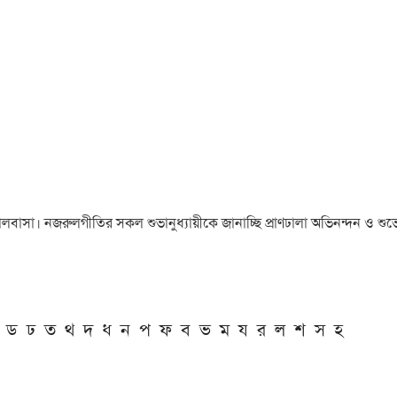
া ও ভালবাসা। নজরুলগীতির সকল শুভানুধ্যায়ীকে জানাচ্ছি প্রাণঢালা অভিনন্দন ও শুভে
ড
ঢ
ত
থ
দ
ধ
ন
প
ফ
ব
ভ
ম
য
র
ল
শ
স
হ