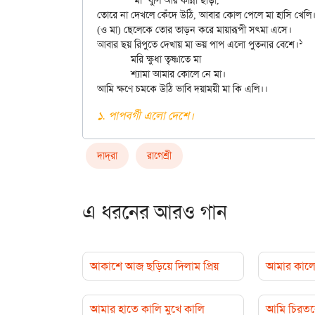
	‘মা’ বুলি আর কান্না ছাড়া,

তোরে না দেখলে কেঁদে উঠি, আবার কোল পেলে মা হাসি খেলি।
(ও মা) ছেলেকে তোর তাড়ন করে মায়ারূপী সৎমা এসে।

১
আবার ছয় রিপুতে দেখায় মা ভয় পাপ এলো পুতনার বেশে।
	মরি ক্ষুধা তৃষ্ণাতে মা

	শ্যামা আমার কোলে নে মা।

১. পাপবর্গী এলো দেশে।
দাদ্‌রা
রাগেশ্রী
এ ধরনের আরও গান
আকাশে আজ ছড়িয়ে দিলাম প্রিয়
আমার কালো
আমার হাতে কালি মুখে কালি
আমি চিরতরে