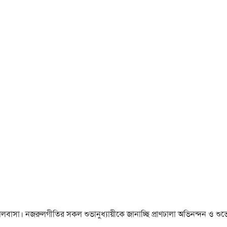
া ও ভালবাসা। নজরুলগীতির সকল শুভানুধ্যায়ীকে জানাচ্ছি প্রাণঢালা অভিনন্দন ও শুভে