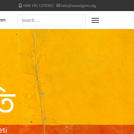
+880 191 1219362
info@nazrulgeeti.org
Search
যোগ