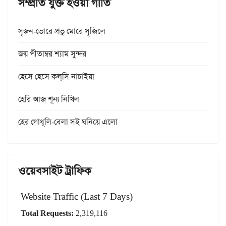
সম্প্রতি যুক্ত হওয়া গীতি
সৃজন-ভোরে প্রভু মোরে সৃজিলে
জয় পীতাম্বর শ্যাম সুন্দর
হেসে হেসে কল্‌সি নাচাইয়া
হেরি আজ শূন্য নিখিল
হের গোধূলি-বেলা সই ঘনিয়ে এলো
ওয়েবসাইট ট্রাফিক
Website Traffic (Last 7 Days)
Total Requests:
2,319,116