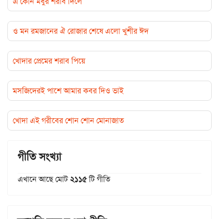
এ কোন মধুর শরাব দিলে
ও মন রমজানের ঐ রোজার শেষে এলো খুশীর ঈদ
খোদার প্রেমের শরাব পিয়ে
মসজিদেরই পাশে আমার কবর দিও ভাই
খোদা এই গরীবের শোন শোন মোনাজাত
গীতি সংখ্যা
এখানে আছে মোট
২১১৫
টি গীতি