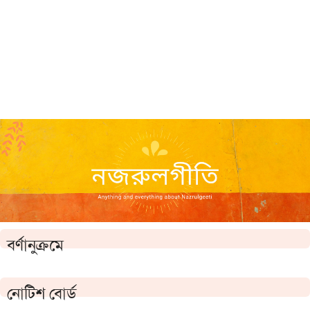
বর্ণানুক্রমে
নোটিশ বোর্ড