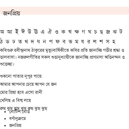
জনপ্রিয়
অ
আ
ই
ঈ
উ
ঊ
এ
ঐ
ও
ক
খ
ক্ষ
গ
ঘ
চ
ছ
জ
ঝ
ট
ঠ
ড
ঢ
ত
থ
দ
ধ
ন
প
ফ
ব
ভ
ম
য
র
ল
শ
স
হ
কবিগুরু রবীন্দ্রনাথ ঠাকুরের মৃত্যুবার্ষিকীতে কবির প্রতি জানাচ্ছি গভীর শ্রদ্ধা ও
ভালবাসা। নজরুলগীতির সকল শুভানুধ্যায়ীকে জানাচ্ছি প্রাণঢালা অভিনন্দন ও
শুভেচ্ছা।
শুকনো পাতার নূপুর পায়ে
আমার আপনার চেয়ে আপন যে জন
মোর প্রিয়া হবে এসো রানী
খেলিছ এ বিশ্ব লয়ে
রুম্ ঝুম্ ঝুম্ ঝুম্ রুম্ ঝুম্ ঝুম্
নোটিশ বোর্ড
বর্ণানুক্রমে
জনপ্রিয়