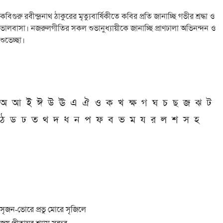
কবিগুরু রবীন্দ্রনাথ ঠাকুরের মৃত্যুবার্ষিকীতে কবির প্রতি জানাচ্ছি গভীর শ্রদ্ধা ও
ভালবাসা। নজরুলগীতির সকল শুভানুধ্যায়ীকে জানাচ্ছি প্রাণঢালা অভিনন্দন ও
শুভেচ্ছা।
অ
আ
ই
ঈ
উ
ঊ
এ
ঐ
ও
ক
খ
ক্ষ
গ
ঘ
চ
ছ
জ
ঝ
ট
ঠ
ড
ঢ
ত
থ
দ
ধ
ন
প
ফ
ব
ভ
ম
য
র
ল
শ
স
হ
সৃজন-ভোরে প্রভু মোরে সৃজিলে