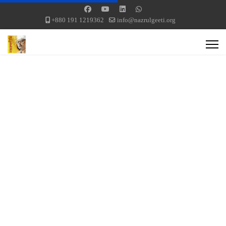
+880 191 1219362
info@nazrulgeeti.org