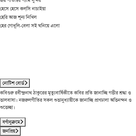
জয় পীতাম্বর শ্যাম সুন্দর
হেসে হেসে কল্‌সি নাচাইয়া
হেরি আজ শূন্য নিখিল
হের গোধূলি-বেলা সই ঘনিয়ে এলো
নোটিশ বোর্ড
কবিগুরু রবীন্দ্রনাথ ঠাকুরের মৃত্যুবার্ষিকীতে কবির প্রতি জানাচ্ছি গভীর শ্রদ্ধা ও
ভালবাসা। নজরুলগীতির সকল শুভানুধ্যায়ীকে জানাচ্ছি প্রাণঢালা অভিনন্দন ও
শুভেচ্ছা।
বর্ণানুক্রমে
জনপ্রিয়