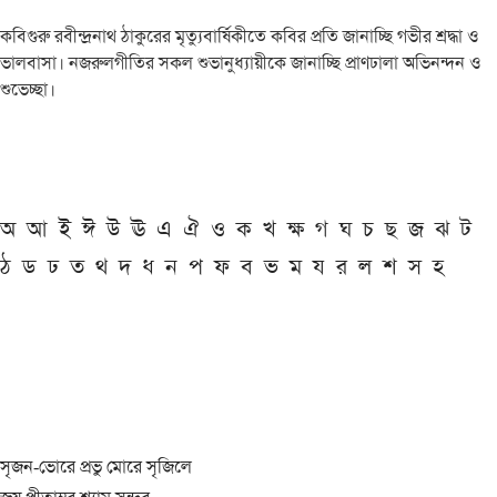
কবিগুরু রবীন্দ্রনাথ ঠাকুরের মৃত্যুবার্ষিকীতে কবির প্রতি জানাচ্ছি গভীর শ্রদ্ধা ও
ভালবাসা। নজরুলগীতির সকল শুভানুধ্যায়ীকে জানাচ্ছি প্রাণঢালা অভিনন্দন ও
শুভেচ্ছা।
অ
আ
ই
ঈ
উ
ঊ
এ
ঐ
ও
ক
খ
ক্ষ
গ
ঘ
চ
ছ
জ
ঝ
ট
ঠ
ড
ঢ
ত
থ
দ
ধ
ন
প
ফ
ব
ভ
ম
য
র
ল
শ
স
হ
সৃজন-ভোরে প্রভু মোরে সৃজিলে