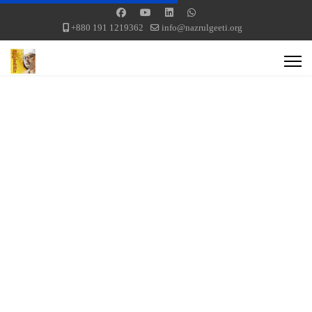
+880 191 1219362
info@nazrulgeeti.org