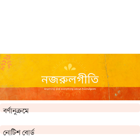
বর্ণানুক্রমে
নোটিশ বোর্ড