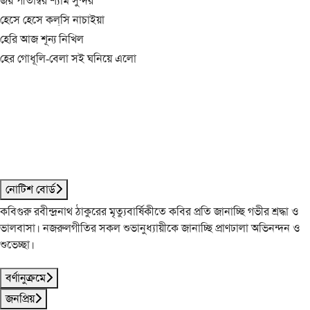
জয় পীতাম্বর শ্যাম সুন্দর
হেসে হেসে কল্‌সি নাচাইয়া
হেরি আজ শূন্য নিখিল
হের গোধূলি-বেলা সই ঘনিয়ে এলো
নোটিশ বোর্ড
কবিগুরু রবীন্দ্রনাথ ঠাকুরের মৃত্যুবার্ষিকীতে কবির প্রতি জানাচ্ছি গভীর শ্রদ্ধা ও
ভালবাসা। নজরুলগীতির সকল শুভানুধ্যায়ীকে জানাচ্ছি প্রাণঢালা অভিনন্দন ও
শুভেচ্ছা।
বর্ণানুক্রমে
জনপ্রিয়