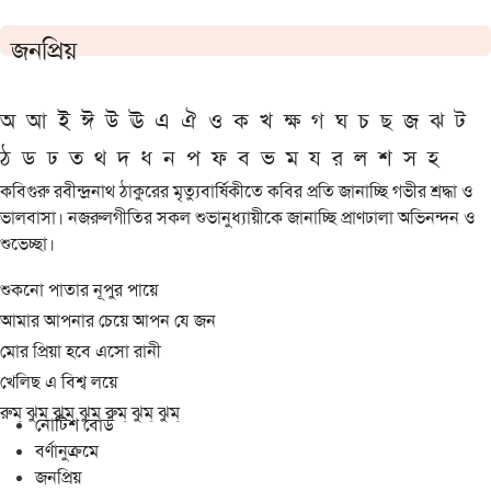
জনপ্রিয়
অ
আ
ই
ঈ
উ
ঊ
এ
ঐ
ও
ক
খ
ক্ষ
গ
ঘ
চ
ছ
জ
ঝ
ট
ঠ
ড
ঢ
ত
থ
দ
ধ
ন
প
ফ
ব
ভ
ম
য
র
ল
শ
স
হ
কবিগুরু রবীন্দ্রনাথ ঠাকুরের মৃত্যুবার্ষিকীতে কবির প্রতি জানাচ্ছি গভীর শ্রদ্ধা ও
ভালবাসা। নজরুলগীতির সকল শুভানুধ্যায়ীকে জানাচ্ছি প্রাণঢালা অভিনন্দন ও
শুভেচ্ছা।
শুকনো পাতার নূপুর পায়ে
আমার আপনার চেয়ে আপন যে জন
মোর প্রিয়া হবে এসো রানী
খেলিছ এ বিশ্ব লয়ে
রুম্ ঝুম্ ঝুম্ ঝুম্ রুম্ ঝুম্ ঝুম্
নোটিশ বোর্ড
বর্ণানুক্রমে
জনপ্রিয়