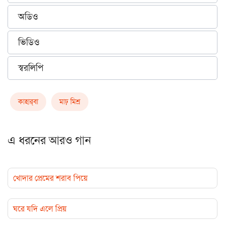
অডিও
ভিডিও
স্বরলিপি
কাহার্‌বা
মাঢ় মিশ্র
এ ধরনের আরও গান
খোদার প্রেমের শরাব পিয়ে
ঘরে যদি এলে প্রিয়