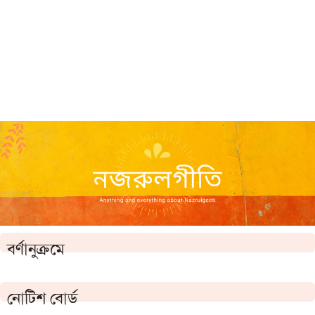
বর্ণানুক্রমে
নোটিশ বোর্ড