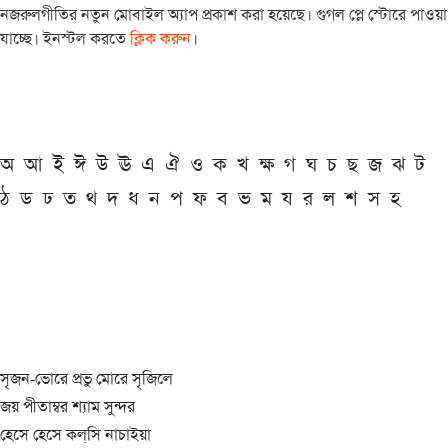
নজরুলগীতির নতুন মোবাইল অ্যাপ প্রকাশ করা হয়েছে। গুগল প্লে স্টোরে পাওয়া
যাচ্ছে। ইনস্টল করতে
ক্লিক করুন
।
অ
আ
ই
ঈ
উ
ঊ
এ
ঐ
ও
ক
খ
ক্ষ
গ
ঘ
চ
ছ
জ
ঝ
ট
ঠ
ড
ঢ
ত
থ
দ
ধ
ন
প
ফ
ব
ভ
ম
য
র
ল
শ
স
হ
সৃজন-ভোরে প্রভু মোরে সৃজিলে
জয় পীতাম্বর শ্যাম সুন্দর
হেসে হেসে কল্‌সি নাচাইয়া