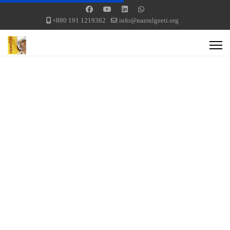
+880 191 1219362
info@nazrulgeeti.org