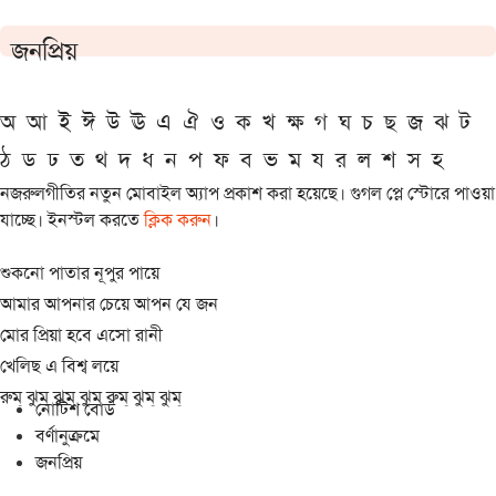
জনপ্রিয়
অ
আ
ই
ঈ
উ
ঊ
এ
ঐ
ও
ক
খ
ক্ষ
গ
ঘ
চ
ছ
জ
ঝ
ট
ঠ
ড
ঢ
ত
থ
দ
ধ
ন
প
ফ
ব
ভ
ম
য
র
ল
শ
স
হ
নজরুলগীতির নতুন মোবাইল অ্যাপ প্রকাশ করা হয়েছে। গুগল প্লে স্টোরে পাওয়া
যাচ্ছে। ইনস্টল করতে
ক্লিক করুন
।
শুকনো পাতার নূপুর পায়ে
আমার আপনার চেয়ে আপন যে জন
মোর প্রিয়া হবে এসো রানী
খেলিছ এ বিশ্ব লয়ে
রুম্ ঝুম্ ঝুম্ ঝুম্ রুম্ ঝুম্ ঝুম্
নোটিশ বোর্ড
বর্ণানুক্রমে
জনপ্রিয়