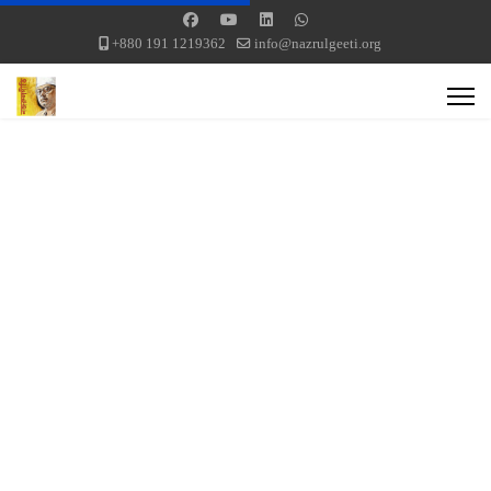
+880 191 1219362
info@nazrulgeeti.org