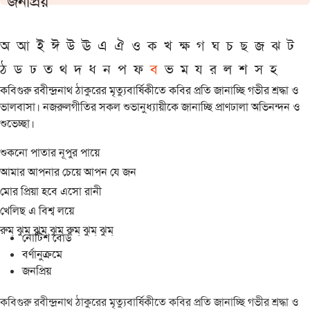
জনপ্রিয়
অ
আ
ই
ঈ
উ
ঊ
এ
ঐ
ও
ক
খ
ক্ষ
গ
ঘ
চ
ছ
জ
ঝ
ট
ঠ
ড
ঢ
ত
থ
দ
ধ
ন
প
ফ
ব
ভ
ম
য
র
ল
শ
স
হ
কবিগুরু রবীন্দ্রনাথ ঠাকুরের মৃত্যুবার্ষিকীতে কবির প্রতি জানাচ্ছি গভীর শ্রদ্ধা ও
ভালবাসা। নজরুলগীতির সকল শুভানুধ্যায়ীকে জানাচ্ছি প্রাণঢালা অভিনন্দন ও
শুভেচ্ছা।
শুকনো পাতার নূপুর পায়ে
আমার আপনার চেয়ে আপন যে জন
মোর প্রিয়া হবে এসো রানী
খেলিছ এ বিশ্ব লয়ে
রুম্ ঝুম্ ঝুম্ ঝুম্ রুম্ ঝুম্ ঝুম্
নোটিশ বোর্ড
বর্ণানুক্রমে
জনপ্রিয়
কবিগুরু রবীন্দ্রনাথ ঠাকুরের মৃত্যুবার্ষিকীতে কবির প্রতি জানাচ্ছি গভীর শ্রদ্ধা ও