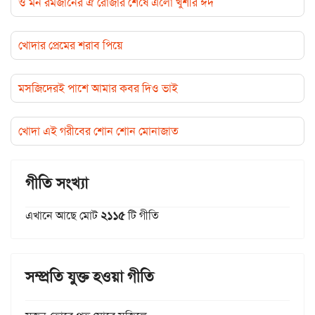
ও মন রমজানের ঐ রোজার শেষে এলো খুশীর ঈদ
খোদার প্রেমের শরাব পিয়ে
মসজিদেরই পাশে আমার কবর দিও ভাই
খোদা এই গরীবের শোন শোন মোনাজাত
গীতি সংখ্যা
এখানে আছে মোট
২১১৫
টি গীতি
সম্প্রতি যুক্ত হওয়া গীতি