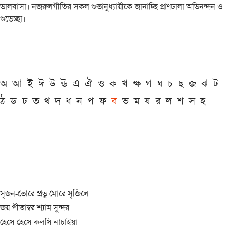
ভালবাসা। নজরুলগীতির সকল শুভানুধ্যায়ীকে জানাচ্ছি প্রাণঢালা অভিনন্দন ও
শুভেচ্ছা।
অ
আ
ই
ঈ
উ
ঊ
এ
ঐ
ও
ক
খ
ক্ষ
গ
ঘ
চ
ছ
জ
ঝ
ট
ঠ
ড
ঢ
ত
থ
দ
ধ
ন
প
ফ
ব
ভ
ম
য
র
ল
শ
স
হ
সৃজন-ভোরে প্রভু মোরে সৃজিলে
জয় পীতাম্বর শ্যাম সুন্দর
হেসে হেসে কল্‌সি নাচাইয়া