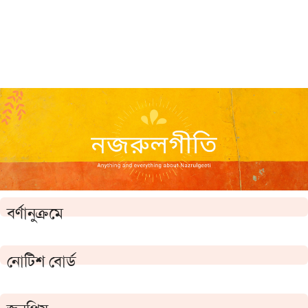
বর্ণানুক্রমে
নোটিশ বোর্ড