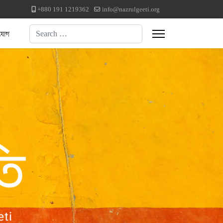
+880 191 1219362
info@nazrulgeeti.org
Search
যোগ