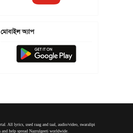
মোবাইল অ্যাপ
al. All lyrics, used raag and taal, audio/video, swaralipi
us and help spread Nazrulgeeti worldwide.