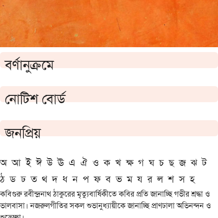
বর্ণানুক্রমে
নোটিশ বোর্ড
জনপ্রিয়
অ
আ
ই
ঈ
উ
ঊ
এ
ঐ
ও
ক
খ
ক্ষ
গ
ঘ
চ
ছ
জ
ঝ
ট
ঠ
ড
ঢ
ত
থ
দ
ধ
ন
প
ফ
ব
ভ
ম
য
র
ল
শ
স
হ
কবিগুরু রবীন্দ্রনাথ ঠাকুরের মৃত্যুবার্ষিকীতে কবির প্রতি জানাচ্ছি গভীর শ্রদ্ধা ও
ভালবাসা। নজরুলগীতির সকল শুভানুধ্যায়ীকে জানাচ্ছি প্রাণঢালা অভিনন্দন ও
শুভেচ্ছা।