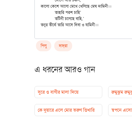
	দোলে অতি চঞ্চল,

কালো কেশে আলো মেখে খেলিছে মেঘ দামিনী।।

	তাহারি পরশ চাহি’

	তটিনী চলেছে বাহি,’

পিলু
দাদ্‌রা
এ ধরনের আরও গান
সুরে ও বাণীর মালা দিয়ে
রুমুঝুম রুমু
কে দুয়ারে এলে মোর তরুণ ভিখারি
স্বপনে এস