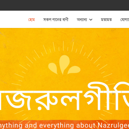
হোম
সকল গানের বাণী
অন্যান্য
মতামত
যোগা