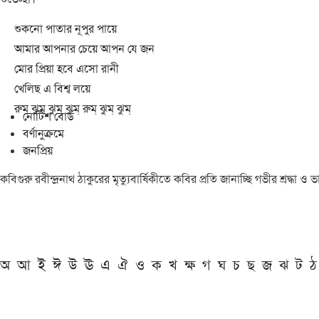
শুকনো পাতার নূপুর পায়ে
আমার আপনার চেয়ে আপন যে জন
মোর প্রিয়া হবে এসো রানী
খেলিছ এ বিশ্ব লয়ে
রুম্ ঝুম্ ঝুম্ ঝুম্ রুম্ ঝুম্ ঝুম্
নোটিশ বোর্ড
বর্ণানুক্রমে
জনপ্রিয়
কবিগুরু রবীন্দ্রনাথ ঠাকুরের মৃত্যুবার্ষিকীতে কবির প্রতি জানাচ্ছি গভীর শ্রদ্ধ
অ
আ
ই
ঈ
উ
ঊ
এ
ঐ
ও
ক
খ
ক্ষ
গ
ঘ
চ
ছ
জ
ঝ
ট
ঠ