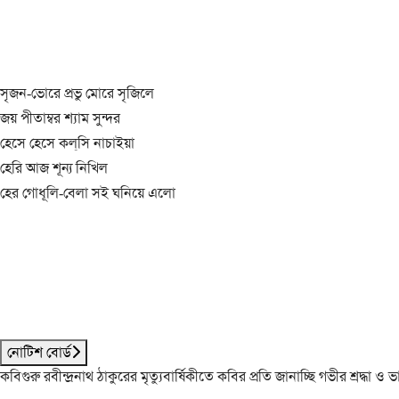
সৃজন-ভোরে প্রভু মোরে সৃজিলে
জয় পীতাম্বর শ্যাম সুন্দর
হেসে হেসে কল্‌সি নাচাইয়া
হেরি আজ শূন্য নিখিল
হের গোধূলি-বেলা সই ঘনিয়ে এলো
নোটিশ বোর্ড
কবিগুরু রবীন্দ্রনাথ ঠাকুরের মৃত্যুবার্ষিকীতে কবির প্রতি জানাচ্ছি গভীর শ্রদ্ধ