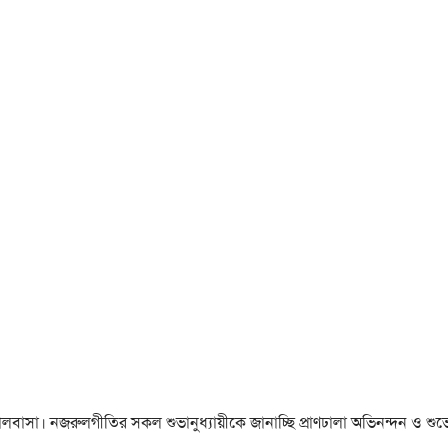
া ও ভালবাসা। নজরুলগীতির সকল শুভানুধ্যায়ীকে জানাচ্ছি প্রাণঢালা অভিনন্দন ও শুভে