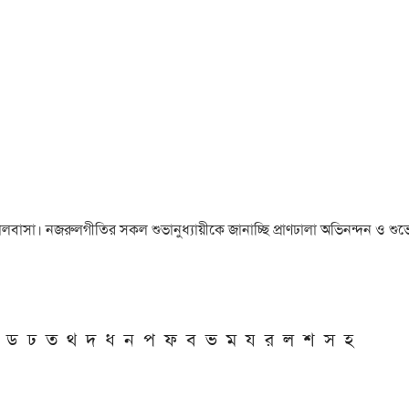
া ও ভালবাসা। নজরুলগীতির সকল শুভানুধ্যায়ীকে জানাচ্ছি প্রাণঢালা অভিনন্দন ও শুভে
ড
ঢ
ত
থ
দ
ধ
ন
প
ফ
ব
ভ
ম
য
র
ল
শ
স
হ