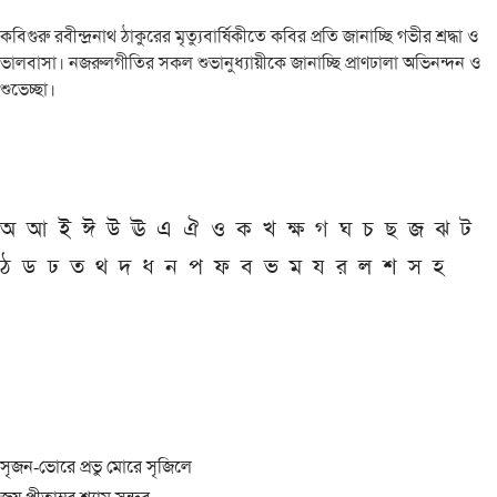
কবিগুরু রবীন্দ্রনাথ ঠাকুরের মৃত্যুবার্ষিকীতে কবির প্রতি জানাচ্ছি গভীর শ্রদ্ধা ও
ভালবাসা। নজরুলগীতির সকল শুভানুধ্যায়ীকে জানাচ্ছি প্রাণঢালা অভিনন্দন ও
শুভেচ্ছা।
অ
আ
ই
ঈ
উ
ঊ
এ
ঐ
ও
ক
খ
ক্ষ
গ
ঘ
চ
ছ
জ
ঝ
ট
ঠ
ড
ঢ
ত
থ
দ
ধ
ন
প
ফ
ব
ভ
ম
য
র
ল
শ
স
হ
সৃজন-ভোরে প্রভু মোরে সৃজিলে