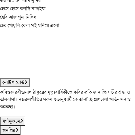
জয় পীতাম্বর শ্যাম সুন্দর
হেসে হেসে কল্‌সি নাচাইয়া
হেরি আজ শূন্য নিখিল
হের গোধূলি-বেলা সই ঘনিয়ে এলো
নোটিশ বোর্ড
কবিগুরু রবীন্দ্রনাথ ঠাকুরের মৃত্যুবার্ষিকীতে কবির প্রতি জানাচ্ছি গভীর শ্রদ্ধা ও
ভালবাসা। নজরুলগীতির সকল শুভানুধ্যায়ীকে জানাচ্ছি প্রাণঢালা অভিনন্দন ও
শুভেচ্ছা।
বর্ণানুক্রমে
জনপ্রিয়