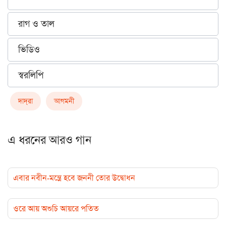
রাগ ও তাল
ভিডিও
স্বরলিপি
দাদ্‌রা
আগমনী
এ ধরনের আরও গান
এবার নবীন-মন্ত্রে হবে জননী তোর উদ্বোধন
ওরে আয় অশুচি আয়রে পতিত