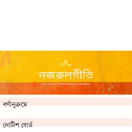
বর্ণানুক্রমে
নোটিশ বোর্ড