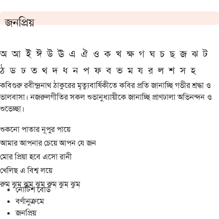
জনপ্রিয়
অ
আ
ই
ঈ
উ
ঊ
এ
ঐ
ও
ক
খ
ক্ষ
গ
ঘ
চ
ছ
জ
ঝ
ট
ঠ
ড
ঢ
ত
থ
দ
ধ
ন
প
ফ
ব
ভ
ম
য
র
ল
শ
স
হ
কবিগুরু রবীন্দ্রনাথ ঠাকুরের মৃত্যুবার্ষিকীতে কবির প্রতি জানাচ্ছি গভীর শ্রদ্ধা ও
ভালবাসা। নজরুলগীতির সকল শুভানুধ্যায়ীকে জানাচ্ছি প্রাণঢালা অভিনন্দন ও
শুভেচ্ছা।
শুকনো পাতার নূপুর পায়ে
আমার আপনার চেয়ে আপন যে জন
মোর প্রিয়া হবে এসো রানী
খেলিছ এ বিশ্ব লয়ে
রুম্ ঝুম্ ঝুম্ ঝুম্ রুম্ ঝুম্ ঝুম্
নোটিশ বোর্ড
বর্ণানুক্রমে
জনপ্রিয়