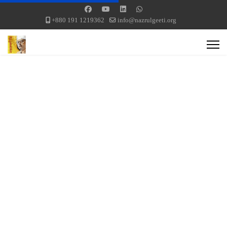
+880 191 1219362
info@nazrulgeeti.org