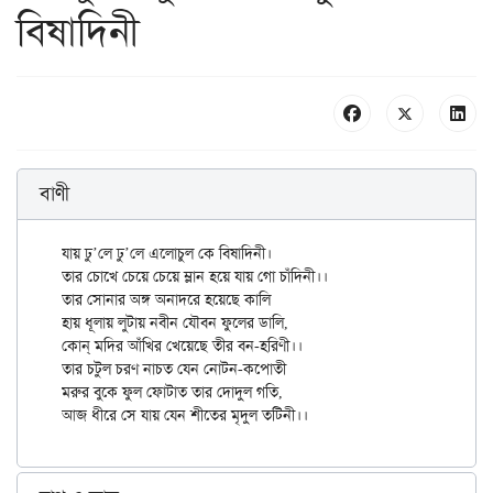
বিষাদিনী
বাণী
যায় ঢু’লে ঢু’লে এলোচুল কে বিষাদিনী।

তার চোখে চেয়ে চেয়ে ম্লান হয়ে যায় গো চাঁদিনী।।

তার সোনার অঙ্গ অনাদরে হয়েছে কালি

হায় ধূলায় লুটায় নবীন যৌবন ফুলের ডালি,

কোন্ মদির আঁখির খেয়েছে তীর বন-হরিণী।।

তার চটুল চরণ নাচত যেন নোটন-কপোতী

মরুর বুকে ফুল ফোটাত তার দোদুল গতি,
