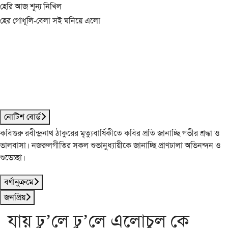
হেরি আজ শূন্য নিখিল
হের গোধূলি-বেলা সই ঘনিয়ে এলো
নোটিশ বোর্ড
কবিগুরু রবীন্দ্রনাথ ঠাকুরের মৃত্যুবার্ষিকীতে কবির প্রতি জানাচ্ছি গভীর শ্রদ্ধা ও
ভালবাসা। নজরুলগীতির সকল শুভানুধ্যায়ীকে জানাচ্ছি প্রাণঢালা অভিনন্দন ও
শুভেচ্ছা।
বর্ণানুক্রমে
জনপ্রিয়
যায় ঢু’লে ঢু’লে এলোচুল কে