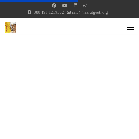
+880 191 1219362
info@nazrulgeeti.org