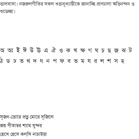
ভালবাসা। নজরুলগীতির সকল শুভানুধ্যায়ীকে জানাচ্ছি প্রাণঢালা অভিনন্দন ও
শুভেচ্ছা।
অ
আ
ই
ঈ
উ
ঊ
এ
ঐ
ও
ক
খ
ক্ষ
গ
ঘ
চ
ছ
জ
ঝ
ট
ঠ
ড
ঢ
ত
থ
দ
ধ
ন
প
ফ
ব
ভ
ম
য
র
ল
শ
স
হ
সৃজন-ভোরে প্রভু মোরে সৃজিলে
জয় পীতাম্বর শ্যাম সুন্দর
হেসে হেসে কল্‌সি নাচাইয়া