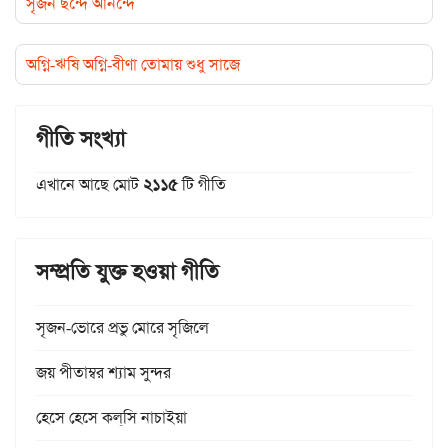
সৃজন ছন্দে আনন্দে
অগ্নি-ঋষি অগ্নি-বীণা তোমায় শুধু সাজে
গীতি সংখ্যা
এখানে আছে মোট
২১১৫
টি গীতি
সম্প্রতি যুক্ত হওয়া গীতি
সৃজন-ভোরে প্রভু মোরে সৃজিলে
জয় পীতাম্বর শ্যাম সুন্দর
হেসে হেসে কল্‌সি নাচাইয়া