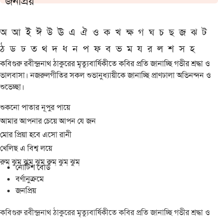
জনপ্রিয়
অ
আ
ই
ঈ
উ
ঊ
এ
ঐ
ও
ক
খ
ক্ষ
গ
ঘ
চ
ছ
জ
ঝ
ট
ঠ
ড
ঢ
ত
থ
দ
ধ
ন
প
ফ
ব
ভ
ম
য
র
ল
শ
স
হ
কবিগুরু রবীন্দ্রনাথ ঠাকুরের মৃত্যুবার্ষিকীতে কবির প্রতি জানাচ্ছি গভীর শ্রদ্ধা ও
ভালবাসা। নজরুলগীতির সকল শুভানুধ্যায়ীকে জানাচ্ছি প্রাণঢালা অভিনন্দন ও
শুভেচ্ছা।
শুকনো পাতার নূপুর পায়ে
আমার আপনার চেয়ে আপন যে জন
মোর প্রিয়া হবে এসো রানী
খেলিছ এ বিশ্ব লয়ে
রুম্ ঝুম্ ঝুম্ ঝুম্ রুম্ ঝুম্ ঝুম্
নোটিশ বোর্ড
বর্ণানুক্রমে
জনপ্রিয়
কবিগুরু রবীন্দ্রনাথ ঠাকুরের মৃত্যুবার্ষিকীতে কবির প্রতি জানাচ্ছি গভীর শ্রদ্ধা ও