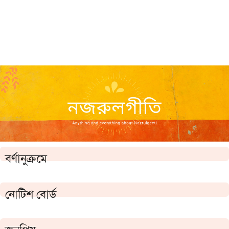
বর্ণানুক্রমে
নোটিশ বোর্ড