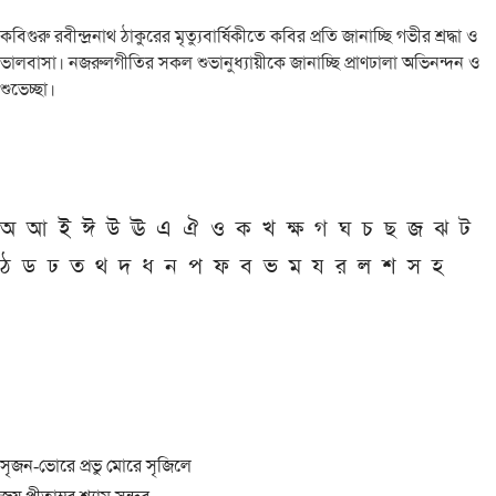
কবিগুরু রবীন্দ্রনাথ ঠাকুরের মৃত্যুবার্ষিকীতে কবির প্রতি জানাচ্ছি গভীর শ্রদ্ধা ও
ভালবাসা। নজরুলগীতির সকল শুভানুধ্যায়ীকে জানাচ্ছি প্রাণঢালা অভিনন্দন ও
শুভেচ্ছা।
অ
আ
ই
ঈ
উ
ঊ
এ
ঐ
ও
ক
খ
ক্ষ
গ
ঘ
চ
ছ
জ
ঝ
ট
ঠ
ড
ঢ
ত
থ
দ
ধ
ন
প
ফ
ব
ভ
ম
য
র
ল
শ
স
হ
সৃজন-ভোরে প্রভু মোরে সৃজিলে