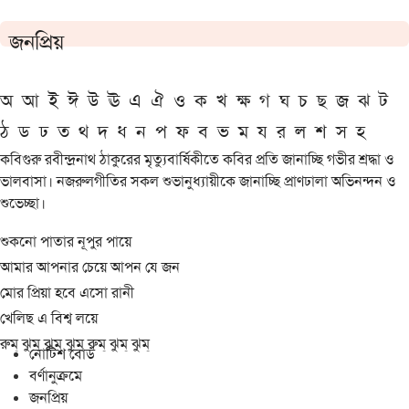
জনপ্রিয়
অ
আ
ই
ঈ
উ
ঊ
এ
ঐ
ও
ক
খ
ক্ষ
গ
ঘ
চ
ছ
জ
ঝ
ট
ঠ
ড
ঢ
ত
থ
দ
ধ
ন
প
ফ
ব
ভ
ম
য
র
ল
শ
স
হ
কবিগুরু রবীন্দ্রনাথ ঠাকুরের মৃত্যুবার্ষিকীতে কবির প্রতি জানাচ্ছি গভীর শ্রদ্ধা ও
ভালবাসা। নজরুলগীতির সকল শুভানুধ্যায়ীকে জানাচ্ছি প্রাণঢালা অভিনন্দন ও
শুভেচ্ছা।
শুকনো পাতার নূপুর পায়ে
আমার আপনার চেয়ে আপন যে জন
মোর প্রিয়া হবে এসো রানী
খেলিছ এ বিশ্ব লয়ে
রুম্ ঝুম্ ঝুম্ ঝুম্ রুম্ ঝুম্ ঝুম্
নোটিশ বোর্ড
বর্ণানুক্রমে
জনপ্রিয়