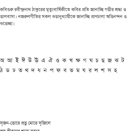
কবিগুরু রবীন্দ্রনাথ ঠাকুরের মৃত্যুবার্ষিকীতে কবির প্রতি জানাচ্ছি গভীর শ্রদ্ধা ও
ভালবাসা। নজরুলগীতির সকল শুভানুধ্যায়ীকে জানাচ্ছি প্রাণঢালা অভিনন্দন ও
শুভেচ্ছা।
অ
আ
ই
ঈ
উ
ঊ
এ
ঐ
ও
ক
খ
ক্ষ
গ
ঘ
চ
ছ
জ
ঝ
ট
ঠ
ড
ঢ
ত
থ
দ
ধ
ন
প
ফ
ব
ভ
ম
য
র
ল
শ
স
হ
সৃজন-ভোরে প্রভু মোরে সৃজিলে