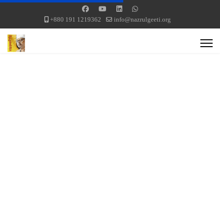
+880 191 1219362
info@nazrulgeeti.org