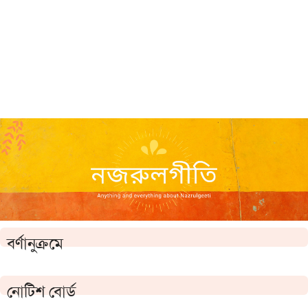
বর্ণানুক্রমে
নোটিশ বোর্ড