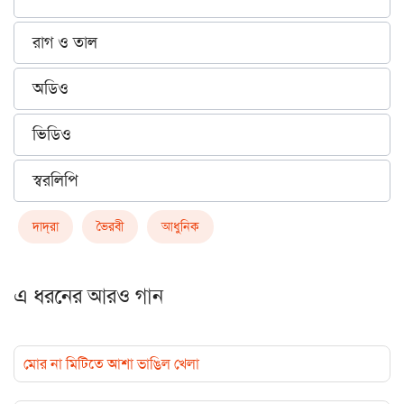
রাগ ও তাল
অডিও
ভিডিও
স্বরলিপি
দাদ্‌রা
ভৈরবী
আধুনিক
এ ধরনের আরও গান
মোর না মিটিতে আশা ভাঙিল খেলা