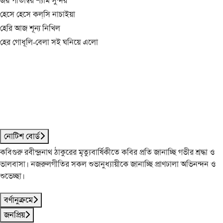
জয় পীতাম্বর শ্যাম সুন্দর
হেসে হেসে কল্‌সি নাচাইয়া
হেরি আজ শূন্য নিখিল
হের গোধূলি-বেলা সই ঘনিয়ে এলো
নোটিশ বোর্ড
কবিগুরু রবীন্দ্রনাথ ঠাকুরের মৃত্যুবার্ষিকীতে কবির প্রতি জানাচ্ছি গভীর শ্রদ্ধা ও
ভালবাসা। নজরুলগীতির সকল শুভানুধ্যায়ীকে জানাচ্ছি প্রাণঢালা অভিনন্দন ও
শুভেচ্ছা।
বর্ণানুক্রমে
জনপ্রিয়