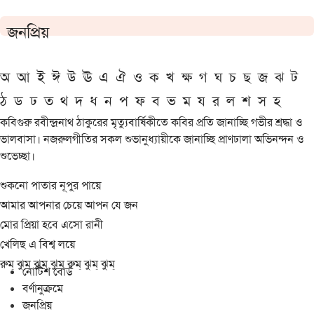
জনপ্রিয়
অ
আ
ই
ঈ
উ
ঊ
এ
ঐ
ও
ক
খ
ক্ষ
গ
ঘ
চ
ছ
জ
ঝ
ট
ঠ
ড
ঢ
ত
থ
দ
ধ
ন
প
ফ
ব
ভ
ম
য
র
ল
শ
স
হ
কবিগুরু রবীন্দ্রনাথ ঠাকুরের মৃত্যুবার্ষিকীতে কবির প্রতি জানাচ্ছি গভীর শ্রদ্ধা ও
ভালবাসা। নজরুলগীতির সকল শুভানুধ্যায়ীকে জানাচ্ছি প্রাণঢালা অভিনন্দন ও
শুভেচ্ছা।
শুকনো পাতার নূপুর পায়ে
আমার আপনার চেয়ে আপন যে জন
মোর প্রিয়া হবে এসো রানী
খেলিছ এ বিশ্ব লয়ে
রুম্ ঝুম্ ঝুম্ ঝুম্ রুম্ ঝুম্ ঝুম্
নোটিশ বোর্ড
বর্ণানুক্রমে
জনপ্রিয়