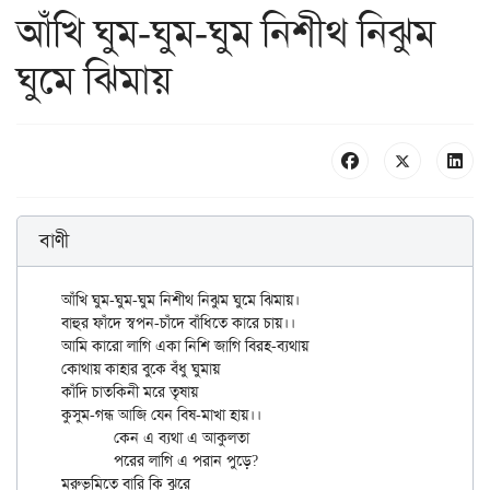
আঁখি ঘুম-ঘুম-ঘুম নিশীথ নিঝুম
ঘুমে ঝিমায়
বাণী
আঁখি ঘুম-ঘুম-ঘুম নিশীথ নিঝুম ঘুমে ঝিমায়।

বাহুর ফাঁদে স্বপন-চাঁদে বাঁধিতে কারে চায়।।

আমি কারো লাগি একা নিশি জাগি বিরহ-ব্যথায়

কোথায় কাহার বুকে বঁধু ঘুমায়

কাঁদি চাতকিনী মরে তৃষায়

কুসুম-গন্ধ আজি যেন বিষ-মাখা হায়।।

	কেন এ ব্যথা এ আকুলতা

	পরের লাগি এ পরান পুড়ে?

মরুভূমিতে বারি কি ঝুরে
