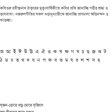
কবিগুরু রবীন্দ্রনাথ ঠাকুরের মৃত্যুবার্ষিকীতে কবির প্রতি জানাচ্ছি গভীর শ্রদ্ধা ও
ভালবাসা। নজরুলগীতির সকল শুভানুধ্যায়ীকে জানাচ্ছি প্রাণঢালা অভিনন্দন ও
শুভেচ্ছা।
অ
আ
ই
ঈ
উ
ঊ
এ
ঐ
ও
ক
খ
ক্ষ
গ
ঘ
চ
ছ
জ
ঝ
ট
ঠ
ড
ঢ
ত
থ
দ
ধ
ন
প
ফ
ব
ভ
ম
য
র
ল
শ
স
হ
সৃজন-ভোরে প্রভু মোরে সৃজিলে