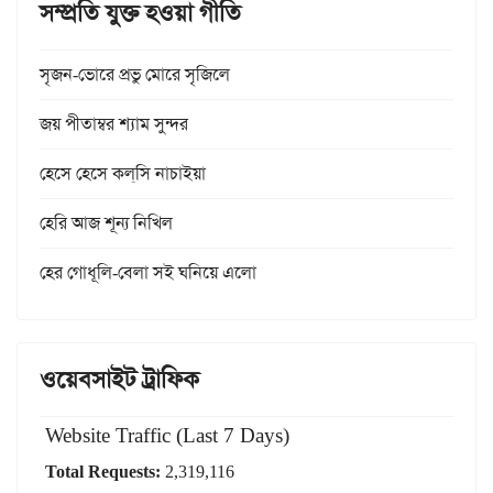
সম্প্রতি যুক্ত হওয়া গীতি
সৃজন-ভোরে প্রভু মোরে সৃজিলে
জয় পীতাম্বর শ্যাম সুন্দর
হেসে হেসে কল্‌সি নাচাইয়া
হেরি আজ শূন্য নিখিল
হের গোধূলি-বেলা সই ঘনিয়ে এলো
ওয়েবসাইট ট্রাফিক
Website Traffic (Last 7 Days)
Total Requests:
2,319,116