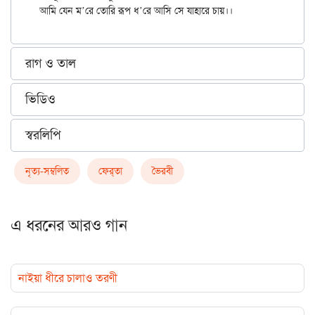
রাগ ও তাল
ভিডিও
স্বরলিপি
নৃত্য-সম্বলিত
ফের্‌তা
ভৈরবী
এ ধরনের আরও গান
নাইয়া ধীরে চালাও তরণী