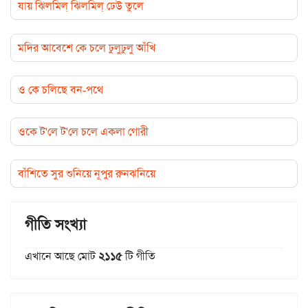
যায় ঝিলমিল্ ঝিলমিল্ ঢেউ তুলে
মদির আবেশে কে চলে ঢুলুঢুলু আঁখি
ও কে চলিছে বন-পথে
ওকে ট'লে ট'লে চলে একলা গোরী
বাঁশিতে সুর শুনিয়ে নূপুর রুনঝনিয়ে
গীতি সংখ্যা
এখানে আছে মোট
২১১৫
টি গীতি