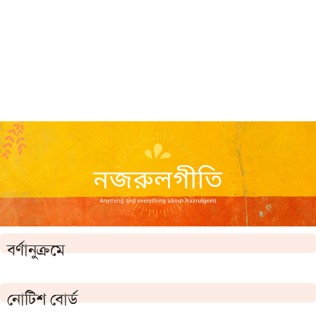
বর্ণানুক্রমে
নোটিশ বোর্ড