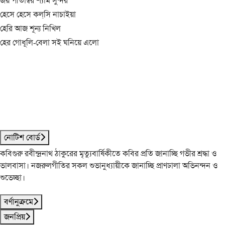
জয় পীতাম্বর শ্যাম সুন্দর
হেসে হেসে কল্‌সি নাচাইয়া
হেরি আজ শূন্য নিখিল
হের গোধূলি-বেলা সই ঘনিয়ে এলো
নোটিশ বোর্ড
কবিগুরু রবীন্দ্রনাথ ঠাকুরের মৃত্যুবার্ষিকীতে কবির প্রতি জানাচ্ছি গভীর শ্রদ্ধা ও
ভালবাসা। নজরুলগীতির সকল শুভানুধ্যায়ীকে জানাচ্ছি প্রাণঢালা অভিনন্দন ও
শুভেচ্ছা।
বর্ণানুক্রমে
জনপ্রিয়