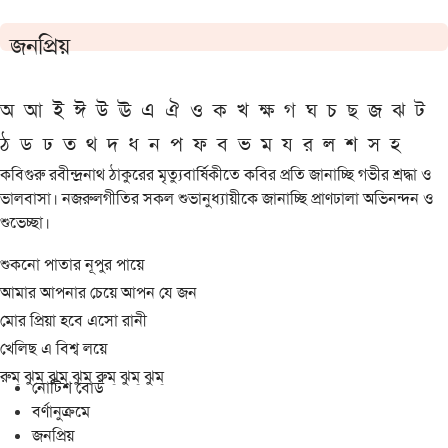
জনপ্রিয়
অ
আ
ই
ঈ
উ
ঊ
এ
ঐ
ও
ক
খ
ক্ষ
গ
ঘ
চ
ছ
জ
ঝ
ট
ঠ
ড
ঢ
ত
থ
দ
ধ
ন
প
ফ
ব
ভ
ম
য
র
ল
শ
স
হ
কবিগুরু রবীন্দ্রনাথ ঠাকুরের মৃত্যুবার্ষিকীতে কবির প্রতি জানাচ্ছি গভীর শ্রদ্ধা ও
ভালবাসা। নজরুলগীতির সকল শুভানুধ্যায়ীকে জানাচ্ছি প্রাণঢালা অভিনন্দন ও
শুভেচ্ছা।
শুকনো পাতার নূপুর পায়ে
আমার আপনার চেয়ে আপন যে জন
মোর প্রিয়া হবে এসো রানী
খেলিছ এ বিশ্ব লয়ে
রুম্ ঝুম্ ঝুম্ ঝুম্ রুম্ ঝুম্ ঝুম্
নোটিশ বোর্ড
বর্ণানুক্রমে
জনপ্রিয়