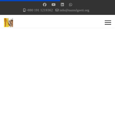
+880 191 1219362
info@nazrulgeeti.org