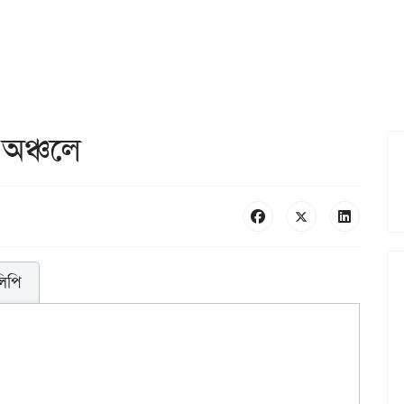
 অঞ্চলে
লিপি