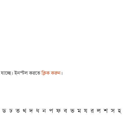
া যাচ্ছে। ইনস্টল করতে
ক্লিক করুন
।
ড
ঢ
ত
থ
দ
ধ
ন
প
ফ
ব
ভ
ম
য
র
ল
শ
স
হ