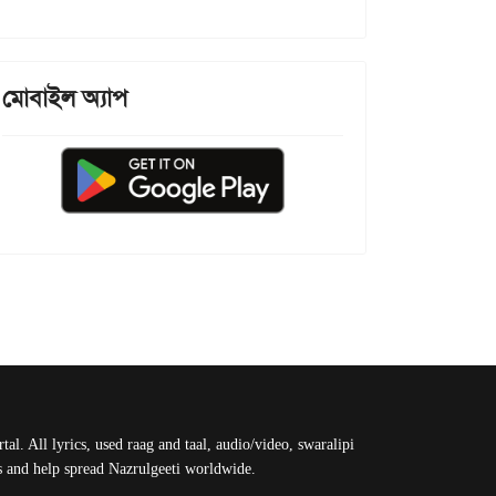
মোবাইল অ্যাপ
al. All lyrics, used raag and taal, audio/video, swaralipi
us and help spread Nazrulgeeti worldwide.