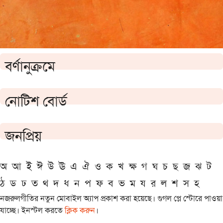
বর্ণানুক্রমে
নোটিশ বোর্ড
জনপ্রিয়
অ
আ
ই
ঈ
উ
ঊ
এ
ঐ
ও
ক
খ
ক্ষ
গ
ঘ
চ
ছ
জ
ঝ
ট
ঠ
ড
ঢ
ত
থ
দ
ধ
ন
প
ফ
ব
ভ
ম
য
র
ল
শ
স
হ
নজরুলগীতির নতুন মোবাইল অ্যাপ প্রকাশ করা হয়েছে। গুগল প্লে স্টোরে পাওয়া
যাচ্ছে। ইনস্টল করতে
ক্লিক করুন
।