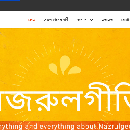
হোম
সকল গানের বাণী
অন্যান্য
মতামত
যোগা