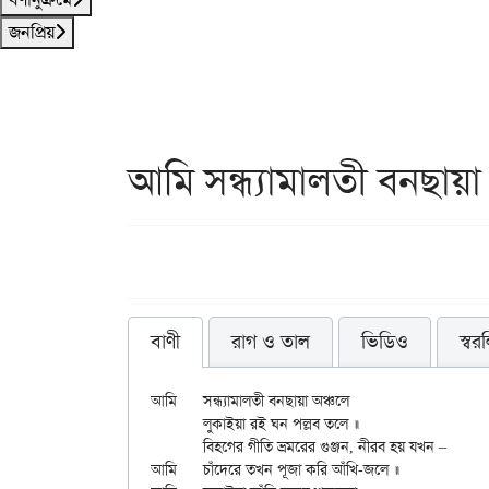
জনপ্রিয়
আমি সন্ধ্যামালতী বনছায়া
বাণী
রাগ ও তাল
ভিডিও
স্বর
আমি	সন্ধ্যামালতী বনছায়া অঞ্চলে

	লুকাইয়া রই ঘন পল্লব তলে ॥

	বিহগের গীতি ভ্রমরের গুঞ্জন, নীরব হয় যখন –

আমি	চাঁদেরে তখন পূজা করি আঁখি-জলে ॥
