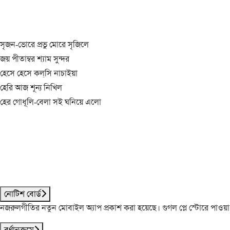
সৃজন-ভোরে প্রভু মোরে সৃজিলে
জয় পীতাম্বর শ্যাম সুন্দর
হেসে হেসে কল্‌সি নাচাইয়া
হেরি আজ শূন্য নিখিল
হের গোধূলি-বেলা সই ঘনিয়ে এলো
নোটিশ বোর্ড
নজরুলগীতির নতুন মোবাইল অ্যাপ প্রকাশ করা হয়েছে। গুগল প্লে স্টোরে পাওয়
বর্ণানুক্রমে