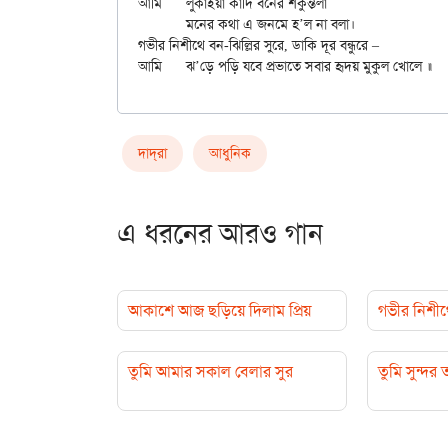
আমি	লুকাইয়া কাঁদি বনের শকুন্তলা

	মনের কথা এ জনমে হ’ল না বলা।

গভীর নিশীথে বন-ঝিল্লির সুরে, ডাকি দূর বন্ধুরে –

দাদ্‌রা
আধুনিক
এ ধরনের আরও গান
আকাশে আজ ছড়িয়ে দিলাম প্রিয়
গভীর নিশীথে
তুমি আমার সকাল বেলার সুর
তুমি সুন্দর 