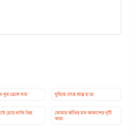
 ঘুম ভেঙ্গে যায়
ঘুমিয়ে গেছে শ্রান্ত হ’য়ে
তাই চেয়ে থাকি প্রিয়
তোমার আঁখির মত আকাশের দুটি
তারা