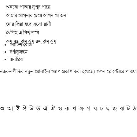
শুকনো পাতার নূপুর পায়ে
আমার আপনার চেয়ে আপন যে জন
মোর প্রিয়া হবে এসো রানী
খেলিছ এ বিশ্ব লয়ে
রুম্ ঝুম্ ঝুম্ ঝুম্ রুম্ ঝুম্ ঝুম্
নোটিশ বোর্ড
বর্ণানুক্রমে
জনপ্রিয়
নজরুলগীতির নতুন মোবাইল অ্যাপ প্রকাশ করা হয়েছে। গুগল প্লে স্টোরে পাওয়
অ
আ
ই
ঈ
উ
ঊ
এ
ঐ
ও
ক
খ
ক্ষ
গ
ঘ
চ
ছ
জ
ঝ
ট
ঠ