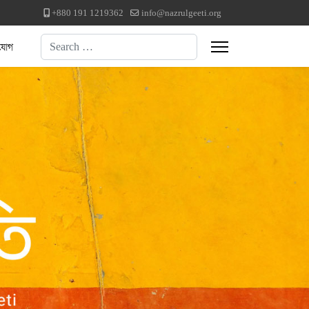
+880 191 1219362
info@nazrulgeeti.org
Search
যোগ