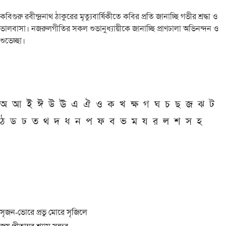
কবিগুরু রবীন্দ্রনাথ ঠাকুরের মৃত্যুবার্ষিকীতে কবির প্রতি জানাচ্ছি গভীর শ্রদ্ধা ও
ভালবাসা। নজরুলগীতির সকল শুভানুধ্যায়ীকে জানাচ্ছি প্রাণঢালা অভিনন্দন ও
শুভেচ্ছা।
অ
আ
ই
ঈ
উ
ঊ
এ
ঐ
ও
ক
খ
ক্ষ
গ
ঘ
চ
ছ
জ
ঝ
ট
ঠ
ড
ঢ
ত
থ
দ
ধ
ন
প
ফ
ব
ভ
ম
য
র
ল
শ
স
হ
সৃজন-ভোরে প্রভু মোরে সৃজিলে