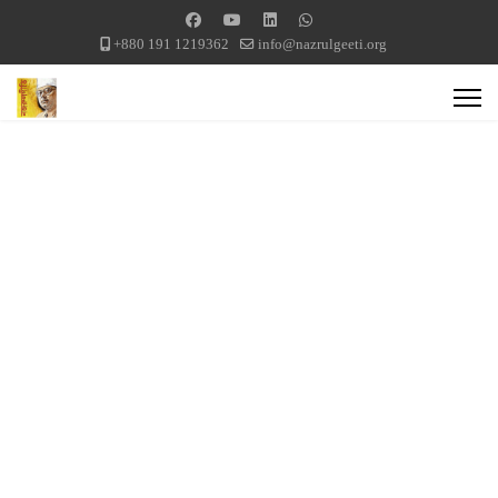
+880 191 1219362
info@nazrulgeeti.org