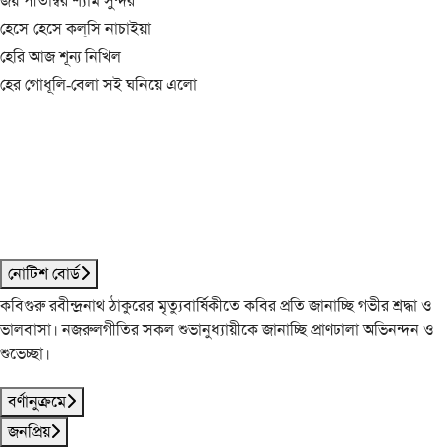
জয় পীতাম্বর শ্যাম সুন্দর
হেসে হেসে কল্‌সি নাচাইয়া
হেরি আজ শূন্য নিখিল
হের গোধূলি-বেলা সই ঘনিয়ে এলো
নোটিশ বোর্ড
কবিগুরু রবীন্দ্রনাথ ঠাকুরের মৃত্যুবার্ষিকীতে কবির প্রতি জানাচ্ছি গভীর শ্রদ্ধা ও
ভালবাসা। নজরুলগীতির সকল শুভানুধ্যায়ীকে জানাচ্ছি প্রাণঢালা অভিনন্দন ও
শুভেচ্ছা।
বর্ণানুক্রমে
জনপ্রিয়