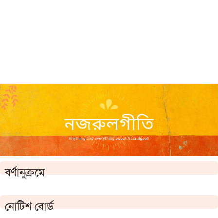
বর্ণানুক্রমে
নোটিশ বোর্ড