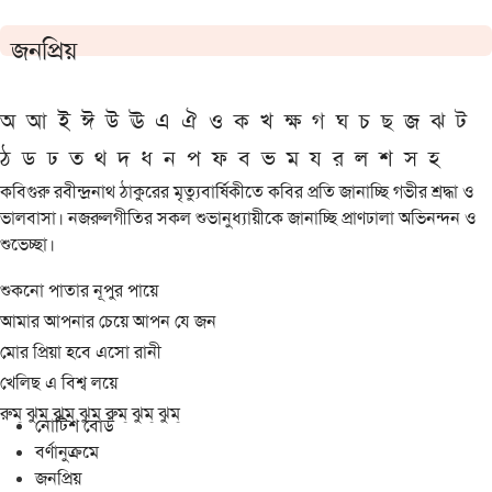
জনপ্রিয়
অ
আ
ই
ঈ
উ
ঊ
এ
ঐ
ও
ক
খ
ক্ষ
গ
ঘ
চ
ছ
জ
ঝ
ট
ঠ
ড
ঢ
ত
থ
দ
ধ
ন
প
ফ
ব
ভ
ম
য
র
ল
শ
স
হ
কবিগুরু রবীন্দ্রনাথ ঠাকুরের মৃত্যুবার্ষিকীতে কবির প্রতি জানাচ্ছি গভীর শ্রদ্ধা ও
ভালবাসা। নজরুলগীতির সকল শুভানুধ্যায়ীকে জানাচ্ছি প্রাণঢালা অভিনন্দন ও
শুভেচ্ছা।
শুকনো পাতার নূপুর পায়ে
আমার আপনার চেয়ে আপন যে জন
মোর প্রিয়া হবে এসো রানী
খেলিছ এ বিশ্ব লয়ে
রুম্ ঝুম্ ঝুম্ ঝুম্ রুম্ ঝুম্ ঝুম্
নোটিশ বোর্ড
বর্ণানুক্রমে
জনপ্রিয়