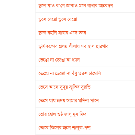
ভুলে যাও ব’লে জানাও মনে রাখার আবেদন
ভুলে যেয়ো ভুলে যেয়ো
ভুলে রইলি মায়ায় এসে ভবে
ভূমিকম্পের প্রলয়-লীলায় সব হ’ল ছারখার
ভেঙো না ভেঙো না ধ্যান
ভেঙো না ভেঙো না বঁধু তরুণ চামেলি
ভেসে আসে সুদূর স্মৃতির সুরভি
ভেসে যায় হৃদয় আমার মদিনা পানে
ভোর হোল ওঠ্ জাগ্ মুসাফির
ভোরে ঝিলের জলে শালুক-পদ্ম