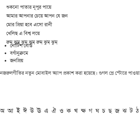
শুকনো পাতার নূপুর পায়ে
আমার আপনার চেয়ে আপন যে জন
মোর প্রিয়া হবে এসো রানী
খেলিছ এ বিশ্ব লয়ে
রুম্ ঝুম্ ঝুম্ ঝুম্ রুম্ ঝুম্ ঝুম্
নোটিশ বোর্ড
বর্ণানুক্রমে
জনপ্রিয়
নজরুলগীতির নতুন মোবাইল অ্যাপ প্রকাশ করা হয়েছে। গুগল প্লে স্টোরে পাওয়
অ
আ
ই
ঈ
উ
ঊ
এ
ঐ
ও
ক
খ
ক্ষ
গ
ঘ
চ
ছ
জ
ঝ
ট
ঠ