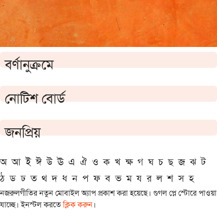
বর্ণানুক্রমে
নোটিশ বোর্ড
জনপ্রিয়
অ
আ
ই
ঈ
উ
ঊ
এ
ঐ
ও
ক
খ
ক্ষ
গ
ঘ
চ
ছ
জ
ঝ
ট
ঠ
ড
ঢ
ত
থ
দ
ধ
ন
প
ফ
ব
ভ
ম
য
র
ল
শ
স
হ
নজরুলগীতির নতুন মোবাইল অ্যাপ প্রকাশ করা হয়েছে। গুগল প্লে স্টোরে পাওয়া
যাচ্ছে। ইনস্টল করতে
ক্লিক করুন
।