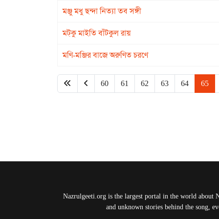
মঞ্জু মধু ছন্দা নিত্যা তব সঙ্গী
মট্‌কু মাইতি বাঁটকুল রায়
মণি-মঞ্জির বাজে অরুণিত চরণে
60
61
62
63
64
65
Nazrulgeeti.org is the largest portal in the world about 
and unknown stories behind the song, eve