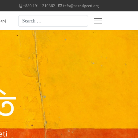
+880 191 1219362
info@nazrulgeeti.org
Search
যোগ