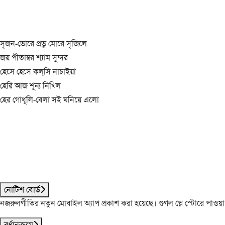
সৃজন-ভোরে প্রভু মোরে সৃজিলে
জয় পীতাম্বর শ্যাম সুন্দর
হেসে হেসে কল্‌সি নাচাইয়া
হেরি আজ শূন্য নিখিল
হের গোধূলি-বেলা সই ঘনিয়ে এলো
নোটিশ বোর্ড
নজরুলগীতির নতুন মোবাইল অ্যাপ প্রকাশ করা হয়েছে। গুগল প্লে স্টোরে পাওয়
বর্ণানুক্রমে