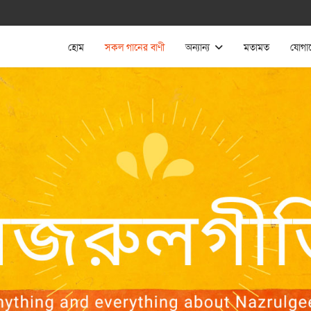
হোম
সকল গানের বাণী
অন্যান্য
মতামত
যোগা