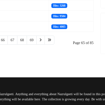
Hits: 3268
Hits: 9584
Hits: 4005
66
67
68
69
Page 65 of 85
Nazrulgeeti. Anything and everything about Nazrulgeeti will be found in this port
rything will be available here. The collection is growing every day. Be with 