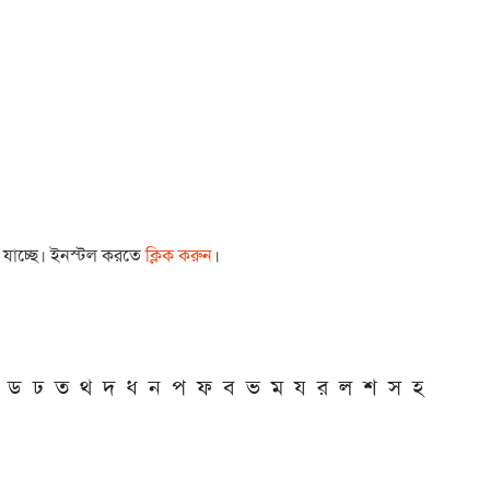
া যাচ্ছে। ইনস্টল করতে
ক্লিক করুন
।
ড
ঢ
ত
থ
দ
ধ
ন
প
ফ
ব
ভ
ম
য
র
ল
শ
স
হ