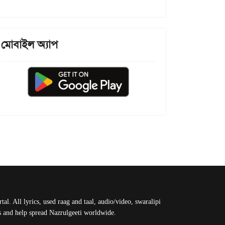
মোবাইল অ্যাপ
al. All lyrics, used raag and taal, audio/video, swaralipi
us and help spread Nazrulgeeti worldwide.