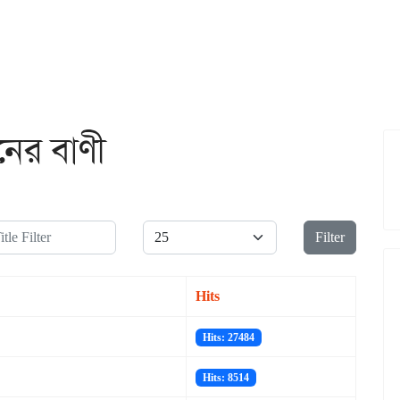
ের বাণী
le Filter
Display #
Filter
Hits
Hits: 27484
Hits: 8514