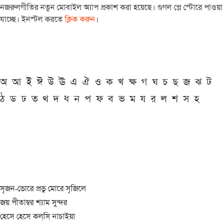
নজরুলগীতির নতুন মোবাইল অ্যাপ প্রকাশ করা হয়েছে। গুগল প্লে স্টোরে পাওয়া
যাচ্ছে। ইনস্টল করতে
ক্লিক করুন
।
অ
আ
ই
ঈ
উ
ঊ
এ
ঐ
ও
ক
খ
ক্ষ
গ
ঘ
চ
ছ
জ
ঝ
ট
ঠ
ড
ঢ
ত
থ
দ
ধ
ন
প
ফ
ব
ভ
ম
য
র
ল
শ
স
হ
সৃজন-ভোরে প্রভু মোরে সৃজিলে
জয় পীতাম্বর শ্যাম সুন্দর
হেসে হেসে কল্‌সি নাচাইয়া