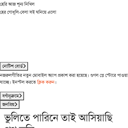
হেরি আজ শূন্য নিখিল
হের গোধূলি-বেলা সই ঘনিয়ে এলো
নোটিশ বোর্ড
নজরুলগীতির নতুন মোবাইল অ্যাপ প্রকাশ করা হয়েছে। গুগল প্লে স্টোরে পাওয়া
যাচ্ছে। ইনস্টল করতে
ক্লিক করুন
।
বর্ণানুক্রমে
জনপ্রিয়
ভুলিতে পারিনে তাই আসিয়াছি