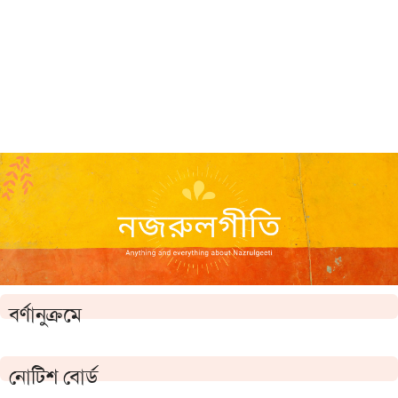
বর্ণানুক্রমে
নোটিশ বোর্ড