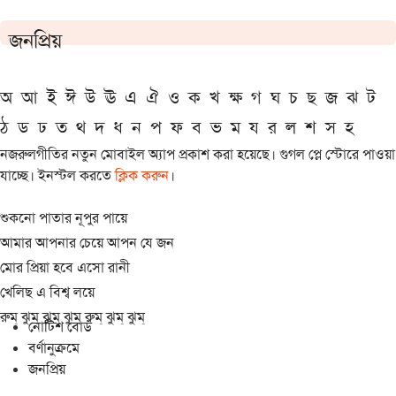
জনপ্রিয়
অ
আ
ই
ঈ
উ
ঊ
এ
ঐ
ও
ক
খ
ক্ষ
গ
ঘ
চ
ছ
জ
ঝ
ট
ঠ
ড
ঢ
ত
থ
দ
ধ
ন
প
ফ
ব
ভ
ম
য
র
ল
শ
স
হ
নজরুলগীতির নতুন মোবাইল অ্যাপ প্রকাশ করা হয়েছে। গুগল প্লে স্টোরে পাওয়া
যাচ্ছে। ইনস্টল করতে
ক্লিক করুন
।
শুকনো পাতার নূপুর পায়ে
আমার আপনার চেয়ে আপন যে জন
মোর প্রিয়া হবে এসো রানী
খেলিছ এ বিশ্ব লয়ে
রুম্ ঝুম্ ঝুম্ ঝুম্ রুম্ ঝুম্ ঝুম্
নোটিশ বোর্ড
বর্ণানুক্রমে
জনপ্রিয়