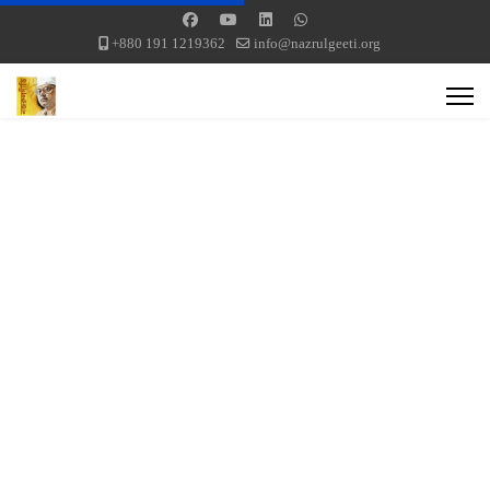
+880 191 1219362
info@nazrulgeeti.org