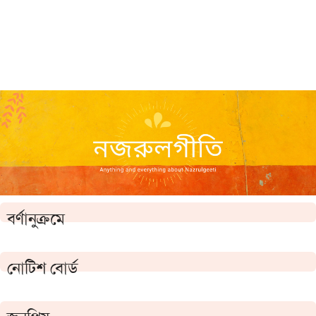
বর্ণানুক্রমে
নোটিশ বোর্ড