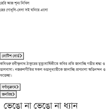
হেরি আজ শূন্য নিখিল
হের গোধূলি-বেলা সই ঘনিয়ে এলো
নোটিশ বোর্ড
কবিগুরু রবীন্দ্রনাথ ঠাকুরের মৃত্যুবার্ষিকীতে কবির প্রতি জানাচ্ছি গভীর শ্রদ্ধা ও
ভালবাসা। নজরুলগীতির সকল শুভানুধ্যায়ীকে জানাচ্ছি প্রাণঢালা অভিনন্দন ও
শুভেচ্ছা।
বর্ণানুক্রমে
জনপ্রিয়
ভেঙো না ভেঙো না ধ্যান