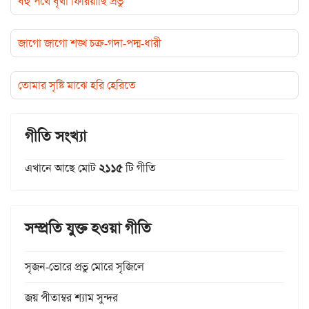
বহু পথে বৃথা ফিরিয়াছি প্রভু
জাগো জাগো শঙ্খ চক্র-গদা-পদ্ম-ধারী
তোমার সৃষ্টি মাঝে হরি হেরিতে
গীতি সংখ্যা
এখানে আছে মোট
২১১৫
টি গীতি
সম্প্রতি যুক্ত হওয়া গীতি
সৃজন-ভোরে প্রভু মোরে সৃজিলে
জয় পীতাম্বর শ্যাম সুন্দর