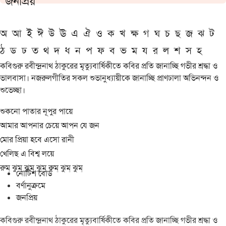
জনপ্রিয়
অ
আ
ই
ঈ
উ
ঊ
এ
ঐ
ও
ক
খ
ক্ষ
গ
ঘ
চ
ছ
জ
ঝ
ট
ঠ
ড
ঢ
ত
থ
দ
ধ
ন
প
ফ
ব
ভ
ম
য
র
ল
শ
স
হ
কবিগুরু রবীন্দ্রনাথ ঠাকুরের মৃত্যুবার্ষিকীতে কবির প্রতি জানাচ্ছি গভীর শ্রদ্ধা ও
ভালবাসা। নজরুলগীতির সকল শুভানুধ্যায়ীকে জানাচ্ছি প্রাণঢালা অভিনন্দন ও
শুভেচ্ছা।
শুকনো পাতার নূপুর পায়ে
আমার আপনার চেয়ে আপন যে জন
মোর প্রিয়া হবে এসো রানী
খেলিছ এ বিশ্ব লয়ে
রুম্ ঝুম্ ঝুম্ ঝুম্ রুম্ ঝুম্ ঝুম্
নোটিশ বোর্ড
বর্ণানুক্রমে
জনপ্রিয়
কবিগুরু রবীন্দ্রনাথ ঠাকুরের মৃত্যুবার্ষিকীতে কবির প্রতি জানাচ্ছি গভীর শ্রদ্ধা ও