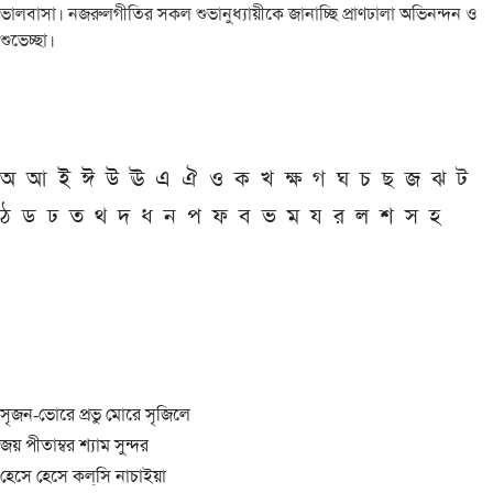
ভালবাসা। নজরুলগীতির সকল শুভানুধ্যায়ীকে জানাচ্ছি প্রাণঢালা অভিনন্দন ও
শুভেচ্ছা।
অ
আ
ই
ঈ
উ
ঊ
এ
ঐ
ও
ক
খ
ক্ষ
গ
ঘ
চ
ছ
জ
ঝ
ট
ঠ
ড
ঢ
ত
থ
দ
ধ
ন
প
ফ
ব
ভ
ম
য
র
ল
শ
স
হ
সৃজন-ভোরে প্রভু মোরে সৃজিলে
জয় পীতাম্বর শ্যাম সুন্দর
হেসে হেসে কল্‌সি নাচাইয়া