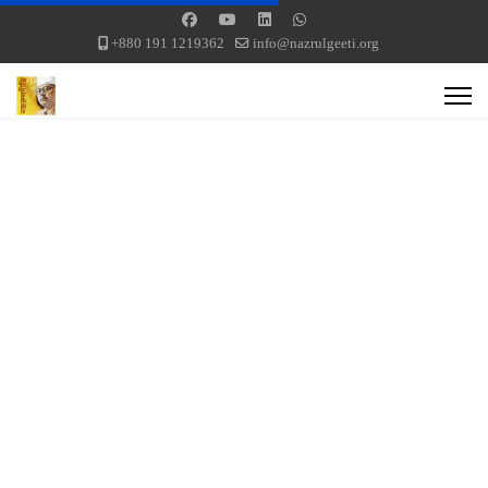
+880 191 1219362
info@nazrulgeeti.org