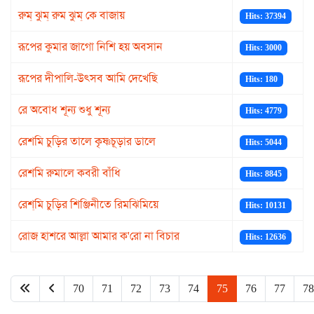
রুম্ ঝুম্ রুম ঝুম্ কে বাজায়
Hits: 37394
রূপের কুমার জাগো নিশি হয় অবসান
Hits: 3000
রূপের দীপালি-উৎসব আমি দেখেছি
Hits: 180
রে অবোধ শূন্য শুধু শূন্য
Hits: 4779
রেশমি চুড়ির তালে কৃষ্ণচূড়ার ডালে
Hits: 5044
রেশমি রুমালে কবরী বাঁধি
Hits: 8845
রেশ্‌মি চুড়ির শিঞ্জিনীতে রিমঝিমিয়ে
Hits: 10131
রোজ হাশরে আল্লা আমার ক'রো না বিচার
Hits: 12636
70
71
72
73
74
75
76
77
78