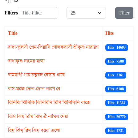
গীতি
Title Filter
Display #
Filters
Filter
Title
Hits
রাধা-তুলসী প্রেম-পিয়াসি গোলকবাসী শ্রীকৃষ্ণ নারায়ণ
Hits: 14693
রাধাকৃষ্ণ নামের মালা
Hits: 7588
রামছাগী গায় চতুরঙ্গ বেড়ার ধারে
Hits: 3161
রাস-মঞ্চে দোল-দোল লাগে রে
Hits: 6108
রিনিকি ঝিনিকি ঝিনিরিনি রিনি ঝিনিঝিনি বাজে
Hits: 11364
রিমি ঝিম্ রিমি ঝিম্ ঐ নামিল দেয়া
Hits: 26770
রিম্ ঝিম্ রিম্ ঝিম্ বরষা এলো
Hits: 4731