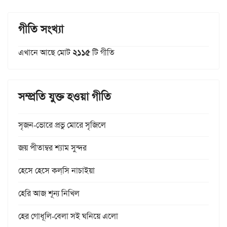
গীতি সংখ্যা
এখানে আছে মোট
২১১৫
টি গীতি
সম্প্রতি যুক্ত হওয়া গীতি
সৃজন-ভোরে প্রভু মোরে সৃজিলে
জয় পীতাম্বর শ্যাম সুন্দর
হেসে হেসে কল্‌সি নাচাইয়া
হেরি আজ শূন্য নিখিল
হের গোধূলি-বেলা সই ঘনিয়ে এলো