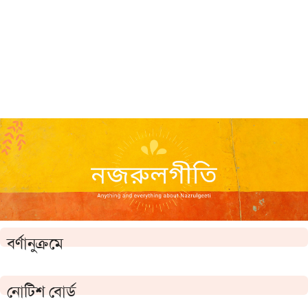
বর্ণানুক্রমে
নোটিশ বোর্ড