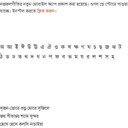
নজরুলগীতির নতুন মোবাইল অ্যাপ প্রকাশ করা হয়েছে। গুগল প্লে স্টোরে পাওয়া
যাচ্ছে। ইনস্টল করতে
ক্লিক করুন
।
অ
আ
ই
ঈ
উ
ঊ
এ
ঐ
ও
ক
খ
ক্ষ
গ
ঘ
চ
ছ
জ
ঝ
ট
ঠ
ড
ঢ
ত
থ
দ
ধ
ন
প
ফ
ব
ভ
ম
য
র
ল
শ
স
হ
সৃজন-ভোরে প্রভু মোরে সৃজিলে
জয় পীতাম্বর শ্যাম সুন্দর
হেসে হেসে কল্‌সি নাচাইয়া