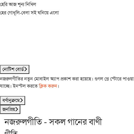
হেরি আজ শূন্য নিখিল
হের গোধূলি-বেলা সই ঘনিয়ে এলো
নোটিশ বোর্ড
নজরুলগীতির নতুন মোবাইল অ্যাপ প্রকাশ করা হয়েছে। গুগল প্লে স্টোরে পাওয়া
যাচ্ছে। ইনস্টল করতে
ক্লিক করুন
।
বর্ণানুক্রমে
জনপ্রিয়
নজরুলগীতি - সকল গানের বাণী