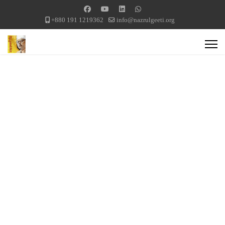
+880 191 1219362
info@nazrulgeeti.org