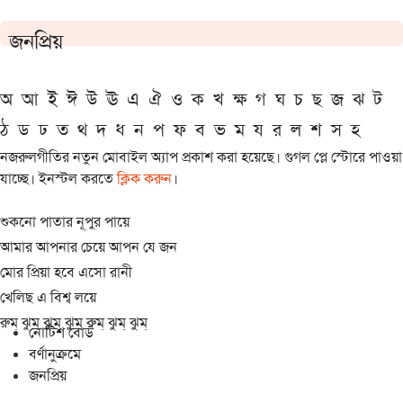
জনপ্রিয়
অ
আ
ই
ঈ
উ
ঊ
এ
ঐ
ও
ক
খ
ক্ষ
গ
ঘ
চ
ছ
জ
ঝ
ট
ঠ
ড
ঢ
ত
থ
দ
ধ
ন
প
ফ
ব
ভ
ম
য
র
ল
শ
স
হ
নজরুলগীতির নতুন মোবাইল অ্যাপ প্রকাশ করা হয়েছে। গুগল প্লে স্টোরে পাওয়া
যাচ্ছে। ইনস্টল করতে
ক্লিক করুন
।
শুকনো পাতার নূপুর পায়ে
আমার আপনার চেয়ে আপন যে জন
মোর প্রিয়া হবে এসো রানী
খেলিছ এ বিশ্ব লয়ে
রুম্ ঝুম্ ঝুম্ ঝুম্ রুম্ ঝুম্ ঝুম্
নোটিশ বোর্ড
বর্ণানুক্রমে
জনপ্রিয়