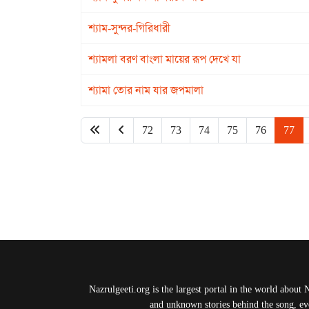
শ্যাম-সুন্দর-গিরিধারী
শ্যামলা বরণ বাংলা মায়ের রূপ দেখে যা
শ্যামা তোর নাম যার জপমালা
72
73
74
75
76
77
Nazrulgeeti.org is the largest portal in the world about 
and unknown stories behind the song, eve