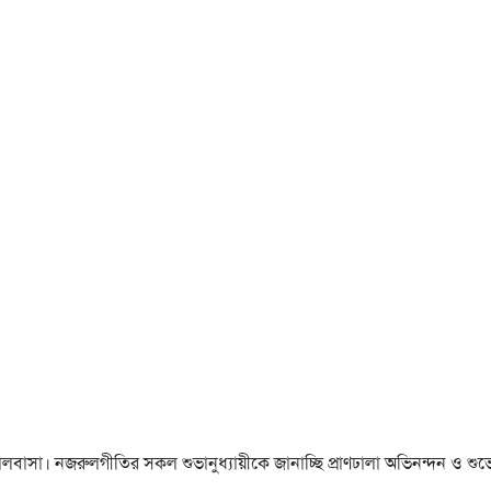
া ও ভালবাসা। নজরুলগীতির সকল শুভানুধ্যায়ীকে জানাচ্ছি প্রাণঢালা অভিনন্দন ও শুভে