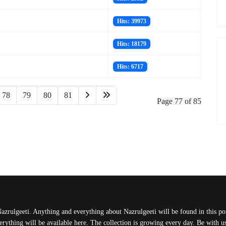
Hits: 39973
Hits: 18179
Hits: 6717
78
79
80
81
Page 77 of 85
Nazrulgeeti. Anything and everything about Nazrulgeeti will be found in this port
rything will be available here. The collection is growing every day. Be with 