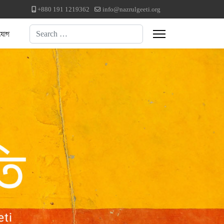
+880 191 1219362
info@nazrulgeeti.org
Search
যোগ