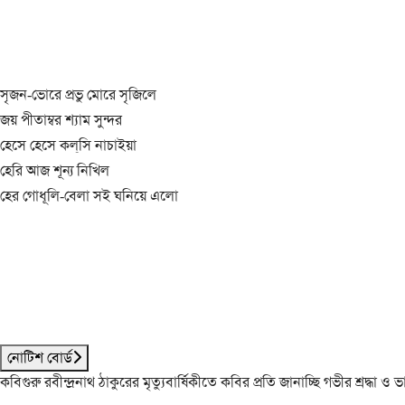
সৃজন-ভোরে প্রভু মোরে সৃজিলে
জয় পীতাম্বর শ্যাম সুন্দর
হেসে হেসে কল্‌সি নাচাইয়া
হেরি আজ শূন্য নিখিল
হের গোধূলি-বেলা সই ঘনিয়ে এলো
নোটিশ বোর্ড
কবিগুরু রবীন্দ্রনাথ ঠাকুরের মৃত্যুবার্ষিকীতে কবির প্রতি জানাচ্ছি গভীর শ্রদ্ধ