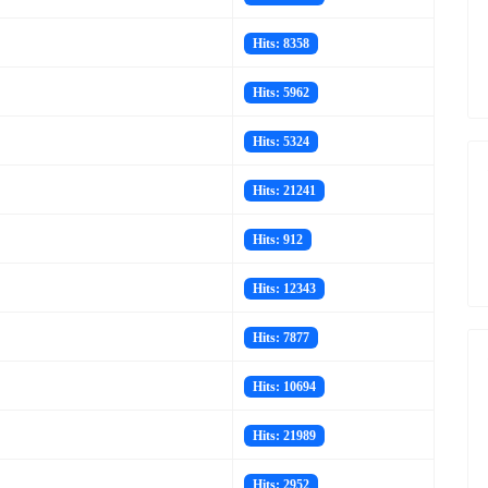
Hits: 8358
Hits: 5962
Hits: 5324
Hits: 21241
Hits: 912
Hits: 12343
Hits: 7877
Hits: 10694
Hits: 21989
Hits: 2952