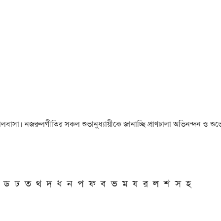
া ও ভালবাসা। নজরুলগীতির সকল শুভানুধ্যায়ীকে জানাচ্ছি প্রাণঢালা অভিনন্দন ও শুভে
ড
ঢ
ত
থ
দ
ধ
ন
প
ফ
ব
ভ
ম
য
র
ল
শ
স
হ