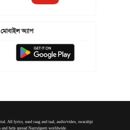
মোবাইল অ্যাপ
al. All lyrics, used raag and taal, audio/video, swaralipi
us and help spread Nazrulgeeti worldwide.