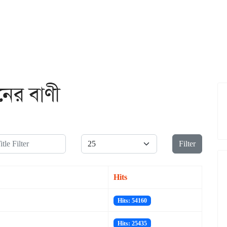
ের বাণী
le Filter
Display #
Filter
Hits
Hits: 54160
Hits: 25435