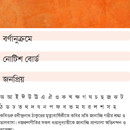
বর্ণানুক্রমে
নোটিশ বোর্ড
জনপ্রিয়
অ
আ
ই
ঈ
উ
ঊ
এ
ঐ
ও
ক
খ
ক্ষ
গ
ঘ
চ
ছ
জ
ঝ
ট
ঠ
ড
ঢ
ত
থ
দ
ধ
ন
প
ফ
ব
ভ
ম
য
র
ল
শ
স
হ
কবিগুরু রবীন্দ্রনাথ ঠাকুরের মৃত্যুবার্ষিকীতে কবির প্রতি জানাচ্ছি গভীর শ্রদ্ধা ও
ভালবাসা। নজরুলগীতির সকল শুভানুধ্যায়ীকে জানাচ্ছি প্রাণঢালা অভিনন্দন ও
শুভেচ্ছা।