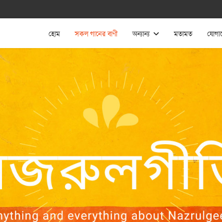
হোম
সকল গানের বাণী
অন্যান্য
মতামত
যোগা