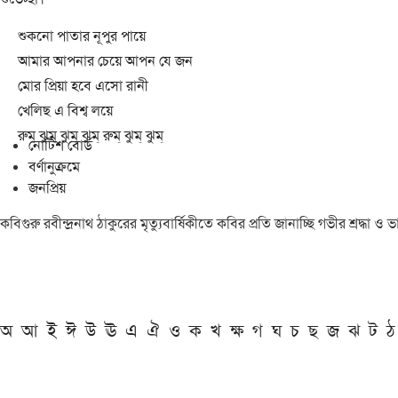
শুকনো পাতার নূপুর পায়ে
আমার আপনার চেয়ে আপন যে জন
মোর প্রিয়া হবে এসো রানী
খেলিছ এ বিশ্ব লয়ে
রুম্ ঝুম্ ঝুম্ ঝুম্ রুম্ ঝুম্ ঝুম্
নোটিশ বোর্ড
বর্ণানুক্রমে
জনপ্রিয়
কবিগুরু রবীন্দ্রনাথ ঠাকুরের মৃত্যুবার্ষিকীতে কবির প্রতি জানাচ্ছি গভীর শ্রদ্ধ
অ
আ
ই
ঈ
উ
ঊ
এ
ঐ
ও
ক
খ
ক্ষ
গ
ঘ
চ
ছ
জ
ঝ
ট
ঠ