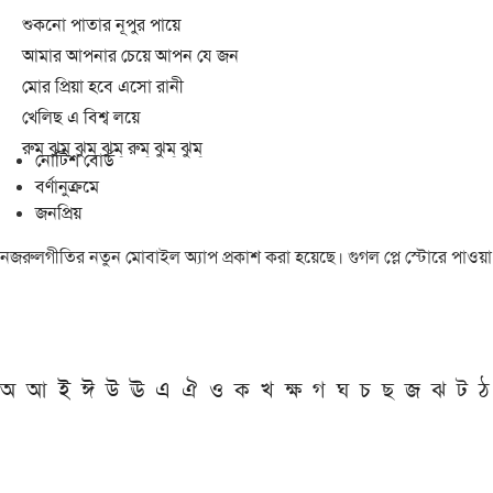
শুকনো পাতার নূপুর পায়ে
আমার আপনার চেয়ে আপন যে জন
মোর প্রিয়া হবে এসো রানী
খেলিছ এ বিশ্ব লয়ে
রুম্ ঝুম্ ঝুম্ ঝুম্ রুম্ ঝুম্ ঝুম্
নোটিশ বোর্ড
বর্ণানুক্রমে
জনপ্রিয়
নজরুলগীতির নতুন মোবাইল অ্যাপ প্রকাশ করা হয়েছে। গুগল প্লে স্টোরে পাওয়
অ
আ
ই
ঈ
উ
ঊ
এ
ঐ
ও
ক
খ
ক্ষ
গ
ঘ
চ
ছ
জ
ঝ
ট
ঠ