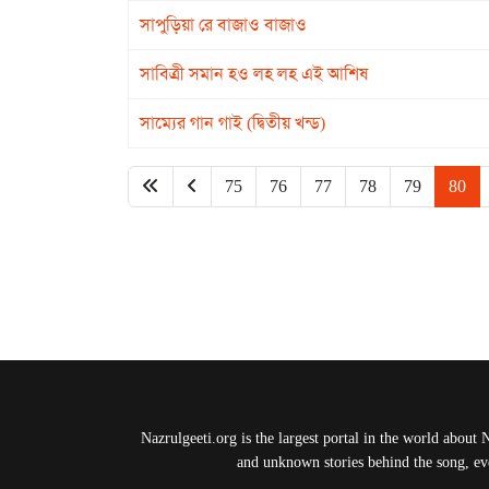
সাপুড়িয়া রে বাজাও বাজাও
সাবিত্রী সমান হও লহ লহ এই আশিষ
সাম্যের গান গাই (দ্বিতীয় খন্ড)
75
76
77
78
79
80
Nazrulgeeti.org is the largest portal in the world about 
and unknown stories behind the song, eve