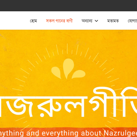
হোম
সকল গানের বাণী
অন্যান্য
মতামত
যোগা