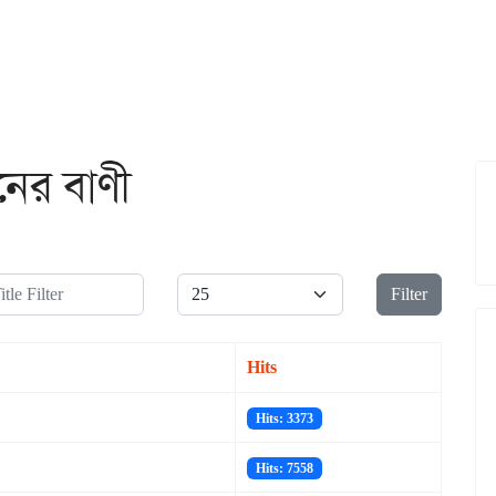
ের বাণী
le Filter
Display #
Filter
Hits
Hits: 3373
Hits: 7558