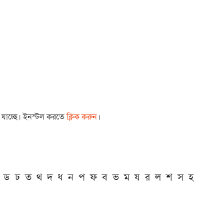
া যাচ্ছে। ইনস্টল করতে
ক্লিক করুন
।
ড
ঢ
ত
থ
দ
ধ
ন
প
ফ
ব
ভ
ম
য
র
ল
শ
স
হ