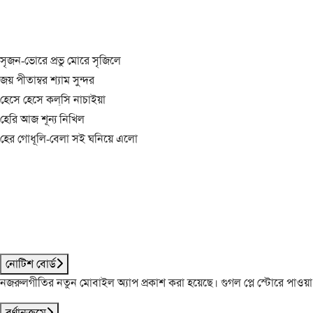
সৃজন-ভোরে প্রভু মোরে সৃজিলে
জয় পীতাম্বর শ্যাম সুন্দর
হেসে হেসে কল্‌সি নাচাইয়া
হেরি আজ শূন্য নিখিল
হের গোধূলি-বেলা সই ঘনিয়ে এলো
নোটিশ বোর্ড
নজরুলগীতির নতুন মোবাইল অ্যাপ প্রকাশ করা হয়েছে। গুগল প্লে স্টোরে পাওয়
বর্ণানুক্রমে