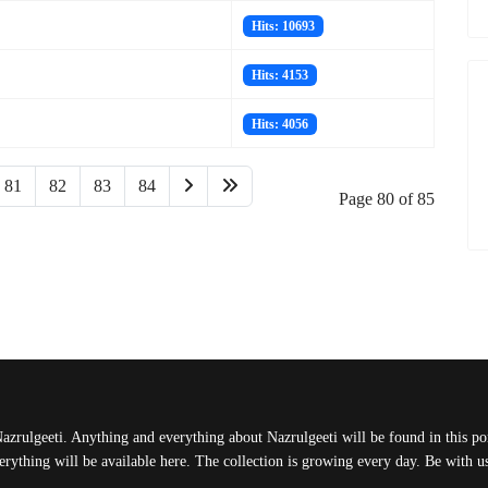
Hits: 10693
Hits: 4153
Hits: 4056
81
82
83
84
Page 80 of 85
Nazrulgeeti. Anything and everything about Nazrulgeeti will be found in this port
rything will be available here. The collection is growing every day. Be with 