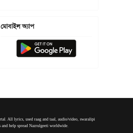
মোবাইল অ্যাপ
al. All lyrics, used raag and taal, audio/video, swaralipi
us and help spread Nazrulgeeti worldwide.