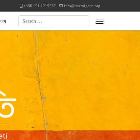
+880 191 1219362
info@nazrulgeeti.org
Search
যোগ