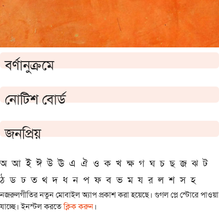
বর্ণানুক্রমে
নোটিশ বোর্ড
জনপ্রিয়
অ
আ
ই
ঈ
উ
ঊ
এ
ঐ
ও
ক
খ
ক্ষ
গ
ঘ
চ
ছ
জ
ঝ
ট
ঠ
ড
ঢ
ত
থ
দ
ধ
ন
প
ফ
ব
ভ
ম
য
র
ল
শ
স
হ
নজরুলগীতির নতুন মোবাইল অ্যাপ প্রকাশ করা হয়েছে। গুগল প্লে স্টোরে পাওয়া
যাচ্ছে। ইনস্টল করতে
ক্লিক করুন
।