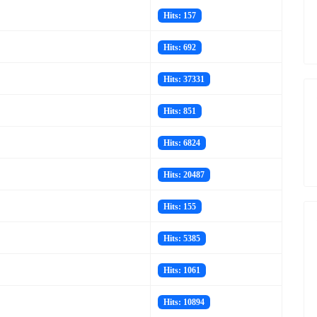
Hits: 157
Hits: 692
Hits: 37331
Hits: 851
Hits: 6824
Hits: 20487
Hits: 155
Hits: 5385
Hits: 1061
Hits: 10894