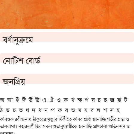
বর্ণানুক্রমে
নোটিশ বোর্ড
জনপ্রিয়
অ
আ
ই
ঈ
উ
ঊ
এ
ঐ
ও
ক
খ
ক্ষ
গ
ঘ
চ
ছ
জ
ঝ
ট
ঠ
ড
ঢ
ত
থ
দ
ধ
ন
প
ফ
ব
ভ
ম
য
র
ল
শ
স
হ
কবিগুরু রবীন্দ্রনাথ ঠাকুরের মৃত্যুবার্ষিকীতে কবির প্রতি জানাচ্ছি গভীর শ্রদ্ধা ও
ভালবাসা। নজরুলগীতির সকল শুভানুধ্যায়ীকে জানাচ্ছি প্রাণঢালা অভিনন্দন ও
শুভেচ্ছা।