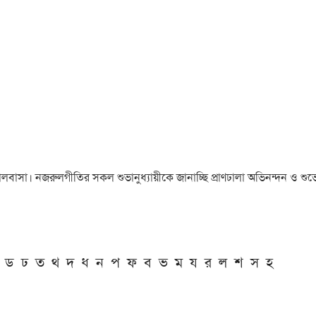
া ও ভালবাসা। নজরুলগীতির সকল শুভানুধ্যায়ীকে জানাচ্ছি প্রাণঢালা অভিনন্দন ও শুভে
ড
ঢ
ত
থ
দ
ধ
ন
প
ফ
ব
ভ
ম
য
র
ল
শ
স
হ