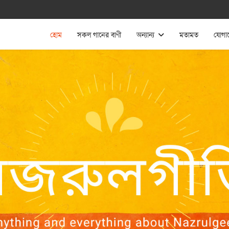
হোম
সকল গানের বাণী
অন্যান্য
মতামত
যোগা