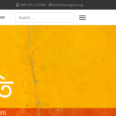
+880 191 1219362
info@nazrulgeeti.org
Search
যোগ