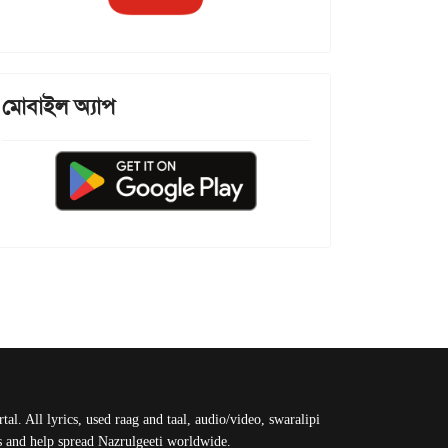
মোবাইল অ্যাপ
al. All lyrics, used raag and taal, audio/video, swaralipi
us and help spread Nazrulgeeti worldwide.