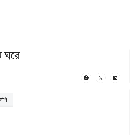
ন ঘরে
লিপি