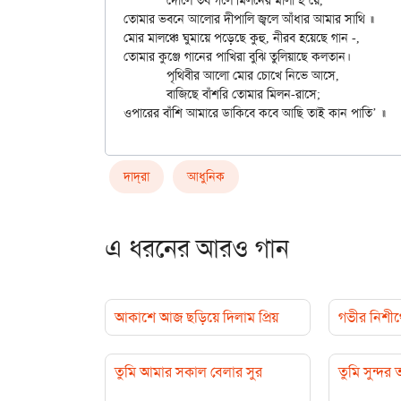
	দোলে তব গলে মিলনের মালা হ’য়ে,

তোমার ভবনে আলোর দীপালি জ্বলে আঁধার আমার সাথি ॥

মোর মালঞ্চে ঘুমায়ে পড়েছে কুহু, নীরব হয়েছে গান -,

তোমার কুঞ্জে গানের পাখিরা বুঝি তুলিয়াছে কলতান।

	পৃথিবীর আলো মোর চোখে নিভে আসে,

	বাজিছে বাঁশরি তোমার মিলন-রাসে;

দাদ্‌রা
আধুনিক
এ ধরনের আরও গান
আকাশে আজ ছড়িয়ে দিলাম প্রিয়
গভীর নিশীথে
তুমি আমার সকাল বেলার সুর
তুমি সুন্দর 