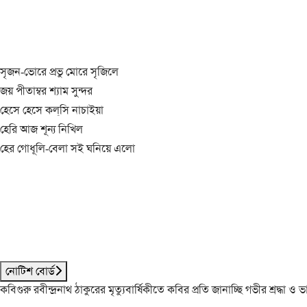
সৃজন-ভোরে প্রভু মোরে সৃজিলে
জয় পীতাম্বর শ্যাম সুন্দর
হেসে হেসে কল্‌সি নাচাইয়া
হেরি আজ শূন্য নিখিল
হের গোধূলি-বেলা সই ঘনিয়ে এলো
নোটিশ বোর্ড
কবিগুরু রবীন্দ্রনাথ ঠাকুরের মৃত্যুবার্ষিকীতে কবির প্রতি জানাচ্ছি গভীর শ্রদ্ধ