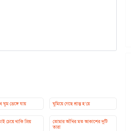
 ঘুম ভেঙ্গে যায়
ঘুমিয়ে গেছে শ্রান্ত হ’য়ে
তাই চেয়ে থাকি প্রিয়
তোমার আঁখির মত আকাশের দুটি
তারা