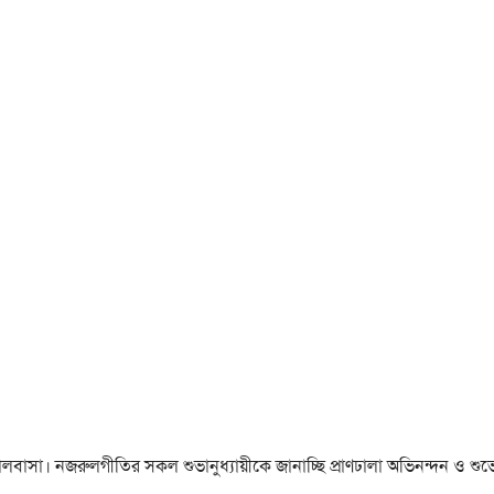
া ও ভালবাসা। নজরুলগীতির সকল শুভানুধ্যায়ীকে জানাচ্ছি প্রাণঢালা অভিনন্দন ও শুভে