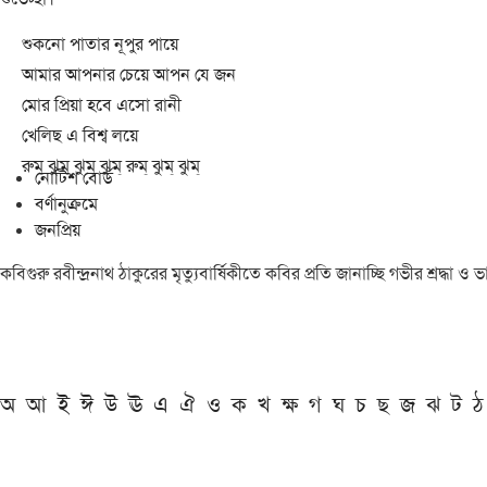
শুকনো পাতার নূপুর পায়ে
আমার আপনার চেয়ে আপন যে জন
মোর প্রিয়া হবে এসো রানী
খেলিছ এ বিশ্ব লয়ে
রুম্ ঝুম্ ঝুম্ ঝুম্ রুম্ ঝুম্ ঝুম্
নোটিশ বোর্ড
বর্ণানুক্রমে
জনপ্রিয়
কবিগুরু রবীন্দ্রনাথ ঠাকুরের মৃত্যুবার্ষিকীতে কবির প্রতি জানাচ্ছি গভীর শ্রদ্ধ
অ
আ
ই
ঈ
উ
ঊ
এ
ঐ
ও
ক
খ
ক্ষ
গ
ঘ
চ
ছ
জ
ঝ
ট
ঠ